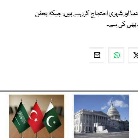
 اور شہری احتجاج کر رہے ہیں، جبکہ بعض