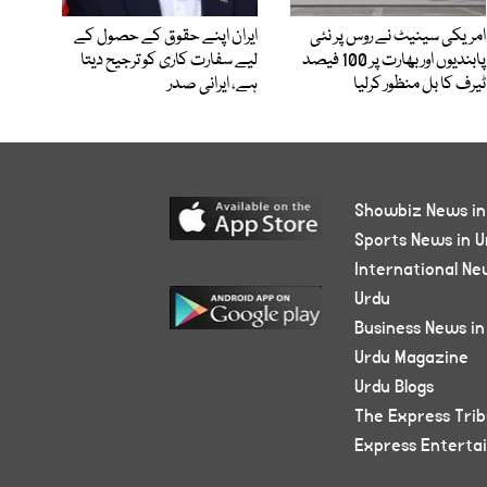
امریکی سینیٹ نے روس پر نئی
ایران اپنے حقوق کے حصول کے
پابندیوں اور بھارت پر 100 فیصد
لیے سفارت کاری کو ترجیح دیتا
ٹیرف کا بل منظور کرلیا
ہے، ایرانی صدر
Showbiz News in
Sports News in U
International Ne
Urdu
Business News in
Urdu Magazine
Urdu Blogs
The Express Tri
Express Enterta