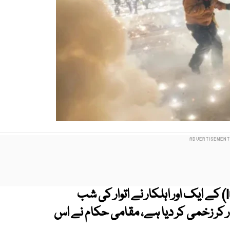
امریکی امیگریشن اور کسٹمز انفورسمنٹ (ICE) کے ایک اور اہلکار نے اتوار کی شب
کر زخمی کر دیا ہے، مقامی حکام نے اس