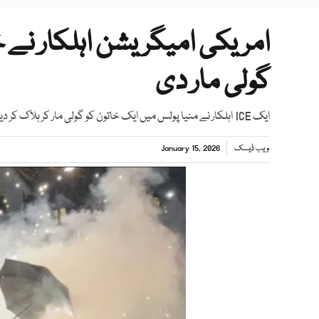
امریکی امیگریشن اہلکار نے 
گولی مار دی
ایک ICE اہلکار نے منیا پولس میں ایک خاتون کو گولی مار کر ہلاک کر دیا تھا، جس کے بعد شہر میں احتجاج اور ہنگامے ہوئے تھے
ویب ڈیسک
January 15, 2026