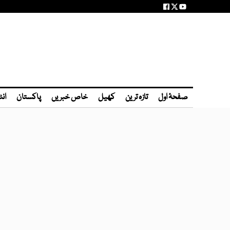
صفحۂ اول
تازہ ترین
کھیل
خاص خبریں
پاکستان
انٹ