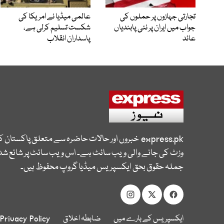
تجارتی جہازوں پر حملوں کی
عالمی میڈیا نے امریکا کی
جواب میں ایران پر نئی پابندیاں
شکست تسلیم کرلی ہے،
عائد
پاسداران انقلاب
express.pk
خبروں اور حالات حاضرہ سے متعلق پاکستان 
وزٹ کی جانے والی ویب سائٹ ہے۔ اس ویب سائٹ پر شائع شدہ
جملہ حقوق بحق ایکسپریس میڈیا گروپ محفوظ ہیں۔
ایکسپریس کے بارے میں
ضابطہ اخلاق
Privacy Policy