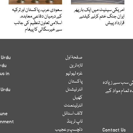
امریکی سینیٹ میں ایک بار پھر
سعودی عرب، پاکستان اور ترکیہ
ایران جنگ ختم کرنے کیلئے
کے درمیان دفاعی معاہدہ،
قرارداد پیش
اسلامی تعاون تنظیم کی جانب
سے خیرسگالی کا پیغام
صفحۂ اول
 Urdu
تازہ ترین
rdu
غزہ لہو لہو
ws in
پاکستان
کی سب سے زیادہ
انٹر نیشنل
 Urdu
 تمام مواد کے
کھیل
انٹرٹینمنٹ
لائف اسٹائل
bune
ٹاپ ٹرینڈ
inment
دلچسپ و عجیب
Contact Us