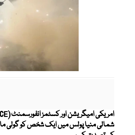
شمالی منیا پولس میں ایک شخص کو گولی مار 