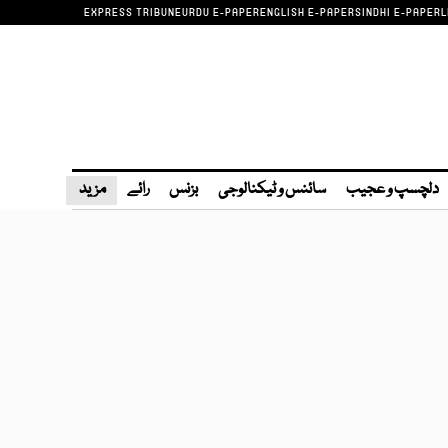
EXPRESS TRIBUNE
URDU E-PAPER
ENGLISH E-PAPER
SINDHI E-PAPER
L
دلچسپ و عجیب
سائنس و ٹیکنالوجی
بزنس
رائے
مزید