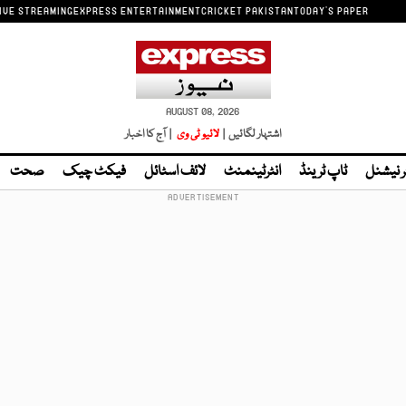
IVE STREAMING
EXPRESS ENTERTAINMENT
CRICKET PAKISTAN
TODAY'S PAPER
AUGUST 08, 2026
اشتہار لگائیں |
لائیو ٹی وی
| آج کا اخبار
ر نیشنل
ٹاپ ٹرینڈ
انٹرٹینمنٹ
لائف اسٹائل
فیکٹ چیک
صحت