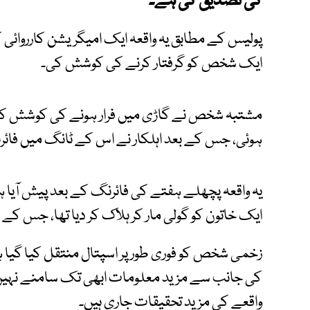
کی تصدیق کی ہے۔
ایک شخص کو گرفتار کرنے کی کوشش کی۔
مشتبہ شخص نے گاڑی میں فرار ہونے کی کوشش کی اور
ہوئی، جس کے بعد اہلکار نے اس کے ٹانگ میں فائ
ایک خاتون کو گولی مار کر ہلاک کر دیا تھا، جس کے 
زخمی شخص کو فوری طور پر اسپتال منتقل کیا گیا ہے
کی جانب سے مزید معلومات ابھی تک سامنے نہیں 
واقعے کی مزید تحقیقات جاری ہیں۔