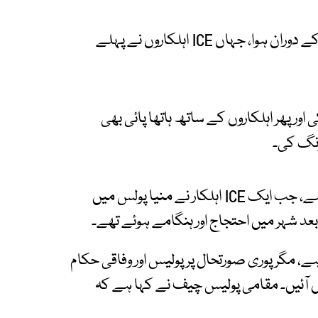
پولیس کے مطابق یہ واقعہ ایک امیگریشن کارروائی کے دوران ہوا، جہاں ICE اہلکاروں نے پہلے
 پھر اہلکاروں کے ساتھ ہاتھا پائی بھی
رنگ کی۔
یہ واقعہ پچھلے ہفتے کی فائرنگ کے بعد پیش آیا ہے، جب ایک ICE اہلکار نے منیا پولس میں
بعد شہر میں احتجاج اور ہنگامے ہوئے تھے۔
، مگر پوری صورتحال پر پولیس اور وفاقی حکام
آئیں۔ مقامی پولیس چیف نے کہا ہے کہ