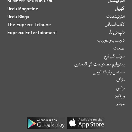
انٹر نیشنل
Business News in Urdu
کھیل
Urdu Magazine
انٹرٹینمنٹ
Urdu Blogs
لائف اسٹائل
The Express Tribune
ٹاپ ٹرینڈ
Express Entertainment
دلچسپ و عجیب
صحت
سونے کے نرخ
پیٹرولیم مصنوعات کی قیمتیں
سائنس و ٹیکنالوجی
بلاگ
بزنس
ویڈیوز
جرائم