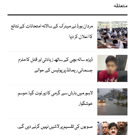
متعلقہ
مردان بورڈ نے میٹرک کے سالانہ امتحانات کے نتائج
کا اعلان کر دیا
ڈیڑھ سالہ بچی کے ساتھ زیادتی اور قتل کا ملزم
جسمانی ریمانڈ پر پولیس کے حوالے
لاہور میں بارش سے گرمی کا زور ٹوٹ گیا، موسم
خوشگوار
صوبوں کی تقسیم پر لاشیں نہیں گرنے دیں گے،