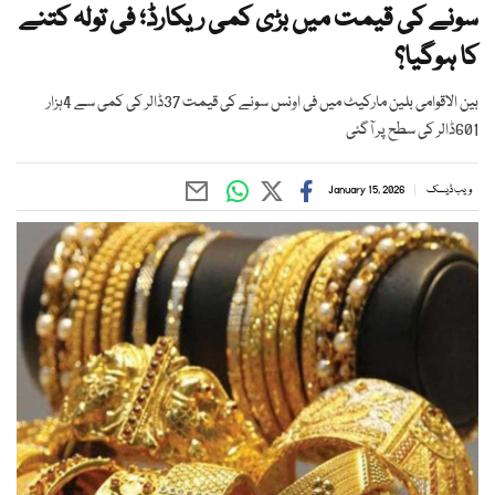
سونے کی قیمت میں بڑی کمی ریکارڈ؛ فی تولہ کتنے
کا ہوگیا؟
بین الاقوامی بلین مارکیٹ میں فی اونس سونے کی قیمت 37ڈالر کی کمی سے 4ہزار
601ڈالر کی سطح پر آگئی
ویب ڈیسک
January 15, 2026