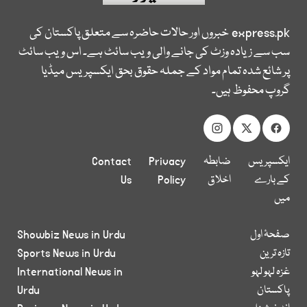
express.pk
خبروں اور حالات حاضرہ سے متعلق پاکستان کی
سب سے زیادہ وزٹ کی جانے والی ویب سائٹ ہے۔ اس ویب سائٹ
پر شائع شدہ تمام مواد کے جملہ حقوق بحق ایکسپریس میڈیا
گروپ محفوظ ہیں۔
ایکسپریس
ضابطہ
Privacy
Contact
کے بارے
اخلاق
Policy
Us
میں
صفحۂ اول
Showbiz News in Urdu
تازہ ترین
Sports News in Urdu
غزہ لہو لہو
International News in
پاکستان
Urdu