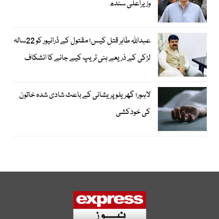
وزیراعلیٰ سندھ
عبداللہ طاہر قتل کیس؛ مقتول کے ڈرائیور کو 22سالہ
لڑکی کے ذریعے ہنی ٹریپ کیے جانے کا انشکاف
لاہور؛ گھریلو پریشانی کے باعث شادی شدہ خاتون
کی خودکشی