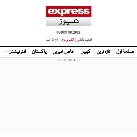
AUGUST 06, 2026
اشتہار لگائیں |
لائیو ٹی وی
| آج کا اخبار
صفحۂ اول
تازہ ترین
کھیل
خاص خبریں
پاکستان
انٹر نیشنل
ٹا