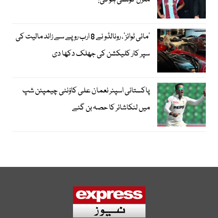
منزل کونسی ہوگی؟
’مائی ٹوائز‘، رونالڈو نے 8 ارب روپے سے زائد مالیت کی
سپر کار کلیکشن کی جھلک دکھا دی
پاکستانی اسپنر نعمان علی کاؤنٹی چیمپئن شپ
میں لنکاشائر کا حصہ بن گئے