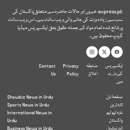
express.pk
خبروں اور حالات حاضرہ سے متعلق پاکستان کی
سب سے زیادہ وزٹ کی جانے والی ویب سائٹ ہے۔ اس ویب سائٹ
پر شائع شدہ تمام مواد کے جملہ حقوق بحق ایکسپریس میڈیا
گروپ محفوظ ہیں۔
ایکسپریس
ضابطہ
Privacy
Contact
کے بارے
اخلاق
Policy
Us
میں
صفحۂ اول
Showbiz News in Urdu
تازہ ترین
Sports News in Urdu
غزہ لہو لہو
International News in
پاکستان
Urdu
انٹر نیشنل
Business News in Urdu