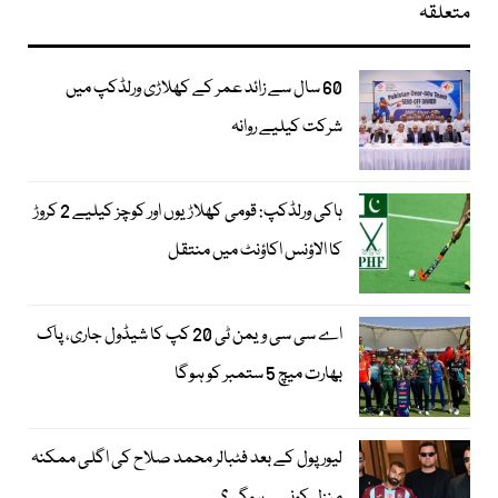
متعلقہ
60 سال سے زائد عمر کے کھلاڑی ورلڈکپ میں
شرکت کیلیے روانہ
ہاکی ورلڈکپ: قومی کھلاڑیوں اور کوچز کیلیے 2 کروڑ
کا الاؤنس اکاؤنٹ میں منتقل
اے سی سی ویمن ٹی 20 کپ کا شیڈول جاری، پاک
بھارت میچ 5 ستمبر کو ہوگا
لیور پول کے بعد فٹبالر محمد صلاح کی اگلی ممکنہ