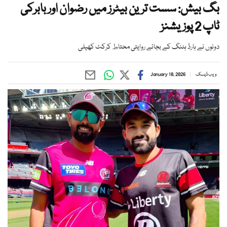
بگ بیش: سست ترین بیٹرز میں رضوان اور بابرکی
ٹاپ 2 پوزیشنز
دونوں نے ہارڈ ہٹنگ کے بجائے روایتی محتاط کرکٹ کھیلی
ویب ڈیسک
January 18, 2026