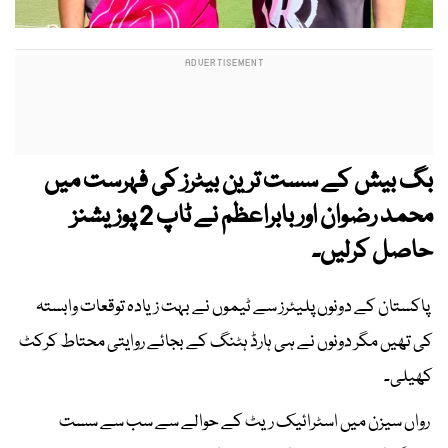
بگ بیش کے سست ترین بیٹرز کی فہرست میں
محمد رضوان اور بابراعظم نے ٹاپ 2 پوزیشنز
حاصل کرلیں۔
پاکستان کے دونوں پلیئرز سے ٹیموں نے بہت زیادہ توقعات وابستہ
کی تھیں مگر دونوں نے ہی ہارڈ ہٹنگ کے بجائے روایتی محتاط کرکٹ
کھیلی۔
رواں سیزن میں اسٹرائیک ریٹ کے حوالے سے سب سے سست