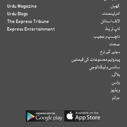
کھیل
Urdu Magazine
انٹرٹینمنٹ
Urdu Blogs
لائف اسٹائل
The Express Tribune
ٹاپ ٹرینڈ
Express Entertainment
دلچسپ و عجیب
صحت
سونے کے نرخ
پیٹرولیم مصنوعات کی قیمتیں
سائنس و ٹیکنالوجی
بلاگ
بزنس
ویڈیوز
جرائم