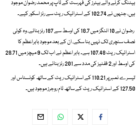
بیٹنگ کرنے والے بیٹرز کی فہرست کے ٹاپ پر محمد رضوان موجود
ہیں، جنہوں نے 102.74 کے اسٹرائیک ریٹ سے رنز اسکور کیے۔
رضوان نے 10 اننگز میں 18.7 کی اوسط سے 187 رنز بنائے، وہ کوئی
نصف سنچری تک نہیں بنا سکے، ان کے بعد موجود بابراعظم کا
اسٹرائیک ریٹ 107.48 ہے۔ بابر اعظم نے اب تک 9 میچز میں 28.71
کی اوسط اور 2 ففٹیز کی مدد سے 201 رنز بنائے ہیں۔
تیسرے نمبر پر 110.21 کے اسٹرائیک ریٹ کے ساتھ کونسٹاس اور
127.50 کے اسٹرائیک ریٹ کے ساتھ ٹام روجرز موجود ہیں۔