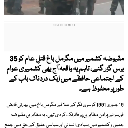
مقبوضہ کشمیر میں مگرمل باغ قتلِ عام کو 35
برس گزر گئے، تاہم یہ واقعہ آج بھی کشمیری عوام
کے اجتماعی حافظے میں ایک دردناک باب کے
طور پر محفوظ ہے۔
19 جنوری 1991 کو سری نگر کے علاقے مگرمل باغ میں بھارتی قابض
فورسز نے پرامن مظاہرین پر فائرنگ کر دی تھی۔ یہ مظاہرین مقبوضہ
جموں و کشمیر میں بنیادی انسانی اور سیاسی حقوق کے حق میں جمع