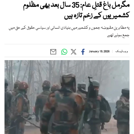
مگرمل باغ قتلِ عام: 35 سال بعد بھی مظلوم
کشمیریوں کے زخم تازہ ہیں
یہ مظاہرین مقبوضہ جموں و کشمیر میں بنیادی انسانی اور سیاسی حقوق کے حق میں
جمع ہوئے تھے
ویب ڈیسک
January 19, 2026