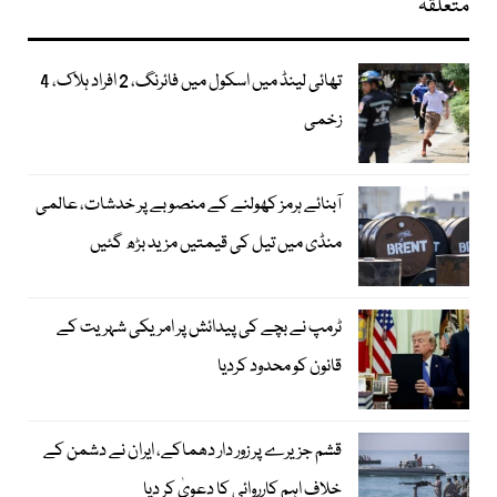
متعلقہ
تھائی لینڈ میں اسکول میں فائرنگ، 2 افراد ہلاک، 4
زخمی
آبنائے ہرمز کھولنے کے منصوبے پر خدشات، عالمی
منڈی میں تیل کی قیمتیں مزید بڑھ گئیں
ٹرمپ نے بچے کی پیدائش پر امریکی شہریت کے
قانون کو محدود کردیا
قشم جزیرے پر زور دار دھماکے، ایران نے دشمن کے
خلاف اہم کارروائی کا دعویٰ کر دیا