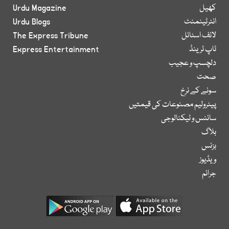
کھیل
Urdu Magazine
انٹرٹینمنٹ
Urdu Blogs
لائف اسٹائل
The Express Tribune
ٹاپ ٹرینڈ
Express Entertainment
دلچسپ و عجیب
صحت
سونے کے نرخ
پیٹرولیم مصنوعات کی قیمتیں
سائنس و ٹیکنالوجی
بلاگ
بزنس
ویڈیوز
جرائم