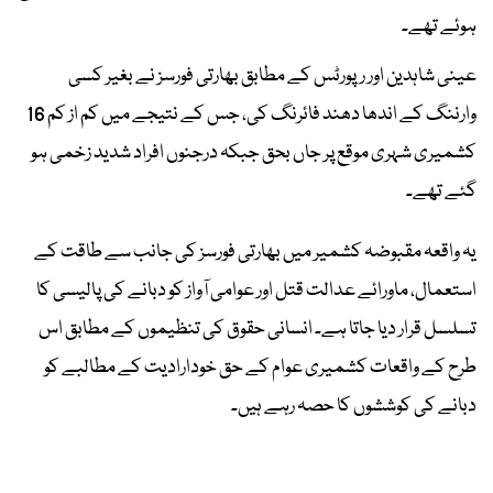
ہوئے تھے۔
عینی شاہدین اور رپورٹس کے مطابق بھارتی فورسز نے بغیر کسی
وارننگ کے اندھا دھند فائرنگ کی، جس کے نتیجے میں کم از کم 16
کشمیری شہری موقع پر جاں بحق جبکہ درجنوں افراد شدید زخمی ہو
گئے تھے۔
یہ واقعہ مقبوضہ کشمیر میں بھارتی فورسز کی جانب سے طاقت کے
استعمال، ماورائے عدالت قتل اور عوامی آواز کو دبانے کی پالیسی کا
تسلسل قرار دیا جاتا ہے۔ انسانی حقوق کی تنظیموں کے مطابق اس
طرح کے واقعات کشمیری عوام کے حق خودارادیت کے مطالبے کو
دبانے کی کوششوں کا حصہ رہے ہیں۔