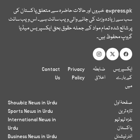
express.pk
خبروں اور حالات حاضرہ سے متعلق پاکستان کی
سب سے زیادہ وزٹ کی جانے والی ویب سائٹ ہے۔ اس ویب سائٹ
پر شائع شدہ تمام مواد کے جملہ حقوق بحق ایکسپریس میڈیا
گروپ محفوظ ہیں۔
ایکسپریس
ضابطہ
Privacy
Contact
کے بارے
اخلاق
Policy
Us
میں
صفحۂ اول
Showbiz News in Urdu
تازہ ترین
Sports News in Urdu
غزہ لہو لہو
International News in
پاکستان
Urdu
انٹر نیشنل
Business News in Urdu