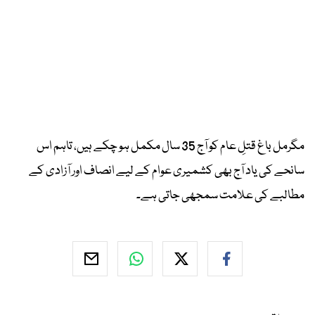
مگرمل باغ قتلِ عام کو آج 35 سال مکمل ہو چکے ہیں، تاہم اس
سانحے کی یاد آج بھی کشمیری عوام کے لیے انصاف اور آزادی کے
مطالبے کی علامت سمجھی جاتی ہے۔