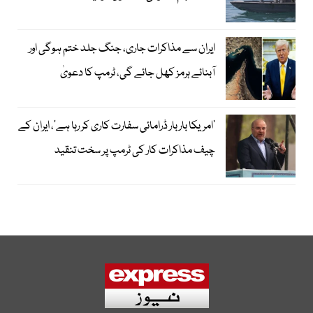
ایران سے مذاکرات جاری، جنگ جلد ختم ہوگی اور
آبنائے ہرمز کھل جائے گی، ٹرمپ کا دعویٰ
’امریکا بار بار ڈرامائی سفارت کاری کر رہا ہے‘، ایران کے
چیف مذاکرات کار کی ٹرمپ پر سخت تنقید