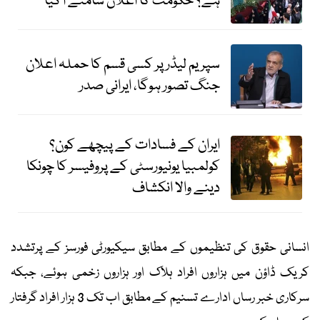
ہے؟ حکومت کا اعلان سامنے آگیا
سپریم لیڈر پر کسی قسم کا حملہ اعلان
جنگ تصور ہوگا، ایرانی صدر
ایران کے فسادات کے پیچھے کون؟
کولمبیا یونیورسٹی کے پروفیسر کا چونکا
دینے والا انکشاف
انسانی حقوق کی تنظیموں کے مطابق سیکیورٹی فورسز کے پرتشدد
کریک ڈاؤن میں ہزاروں افراد ہلاک اور ہزاروں زخمی ہوئے، جبکہ
سرکاری خبر رساں ادارے تسنیم کے مطابق اب تک 3 ہزار افراد گرفتار