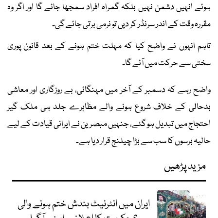
ہوئے انہیں دشمن نہیں بلکہ گمراہ افراد سمجھا جائے گا اور اگر وہ
مقررہ وقت کے اندر سرنڈر کر دیں تو نرمی برتی جائے گی۔
تاہم انہوں نے واضح کیا کہ مہلت ختم ہونے کے بعد قانون پوری
سختی سے حرکت میں آئے گا۔
واضح رہے کہ دسمبر کے آخر میں مہنگائی، بے روزگاری اور معاشی
بدحالی کے خلاف شروع ہونے والے مظاہرے جلد ہی ملک گیر
احتجاج میں تبدیل ہو گئے، جنہیں مبصرین نے ایرانی قیادت کے لیے
حالیہ برسوں کا سب سے بڑا چیلنج قرار دیا ہے۔
مزید پڑھیں
ایران میں انٹرنیٹ بندش ختم ہونے والی