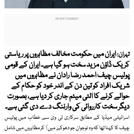
ایران میں حکومت مخالف مظاہروں پر ریاستی
تہران:
کریک ڈاؤن مزید سخت ہو گیا ہے۔ ایران کے قومی
پولیس چیف احمد رضا رادان نے مظاہروں میں
شریک افراد کو تین دن کے اندر خود کو حکام کے
حوالے کرنے کا الٹی میٹم جاری کر دیا ہے، بصورت
دیگر سخت کارروائی کی وارننگ دے دی گئی ہے۔
اسرائیلی میڈیا کے مطابق سرکاری ٹی وی سے خطاب میں پولیس
چیف کا کہنا تھا کہ وہ نوجوان جو دھوکے میں آ کر مظاہروں میں شامل