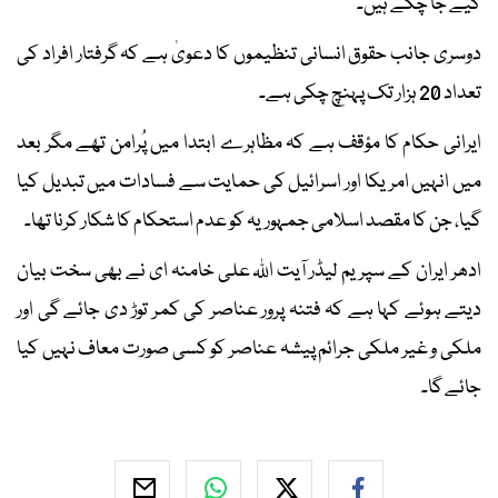
کیے جا چکے ہیں۔
دوسری جانب حقوق انسانی تنظیموں کا دعویٰ ہے کہ گرفتار افراد کی
تعداد 20 ہزار تک پہنچ چکی ہے۔
ایرانی حکام کا مؤقف ہے کہ مظاہرے ابتدا میں پُرامن تھے مگر بعد
میں انہیں امریکا اور اسرائیل کی حمایت سے فسادات میں تبدیل کیا
گیا، جن کا مقصد اسلامی جمہوریہ کو عدم استحکام کا شکار کرنا تھا۔
ادھر ایران کے سپریم لیڈر آیت اللہ علی خامنہ ای نے بھی سخت بیان
دیتے ہوئے کہا ہے کہ فتنہ پرور عناصر کی کمر توڑ دی جائے گی اور
ملکی و غیر ملکی جرائم پیشہ عناصر کو کسی صورت معاف نہیں کیا
جائے گا۔