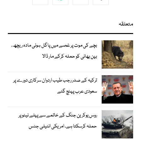
متعلقہ
بچے کی موت پر غصے میں پاگل ہوئی مادہ ریچھ،
بہن بھائی کو حملہ کرکے مار ڈالا
ترکیہ کے صدر رجب طیب اردوان سرکاری دورے پر
سعودی عرب پہنچ گئے
روس یوکرین جنگ کے خاتمے سے پہلے نیٹو پر
حملہ کرسکتا ہے، امریکی انٹیلی جنس