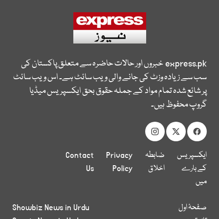
express.pk
خبروں اور حالات حاضرہ سے متعلق پاکستان کی
سب سے زیادہ وزٹ کی جانے والی ویب سائٹ ہے۔ اس ویب سائٹ
پر شائع شدہ تمام مواد کے جملہ حقوق بحق ایکسپریس میڈیا
گروپ محفوظ ہیں۔
ایکسپریس
ضابطہ
Privacy
Contact
کے بارے
اخلاق
Policy
Us
میں
صفحۂ اول
Showbiz News in Urdu