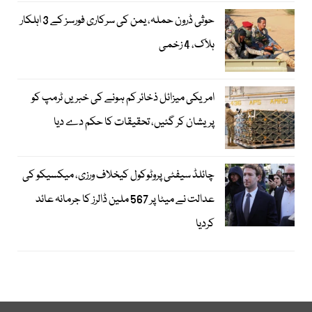
حوثی ڈرون حملہ، یمن کی سرکاری فورسز کے 3 اہلکار
ہلاک، 4 زخمی
امریکی میزائل ذخائر کم ہونے کی خبریں ٹرمپ کو
پریشان کر گئیں، تحقیقات کا حکم دے دیا
چائلڈ سیفٹی پروٹوکول کیخلاف ورزی، میکسیکو کی
عدالت نے میٹا پر 567 ملین ڈالرز کا جرمانہ عائد
کردیا