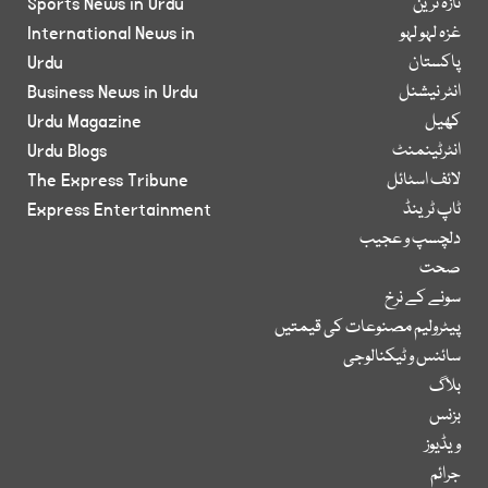
تازہ ترین
Sports News in Urdu
غزہ لہو لہو
International News in
پاکستان
Urdu
انٹر نیشنل
Business News in Urdu
کھیل
Urdu Magazine
انٹرٹینمنٹ
Urdu Blogs
لائف اسٹائل
The Express Tribune
ٹاپ ٹرینڈ
Express Entertainment
دلچسپ و عجیب
صحت
سونے کے نرخ
پیٹرولیم مصنوعات کی قیمتیں
سائنس و ٹیکنالوجی
بلاگ
بزنس
ویڈیوز
جرائم