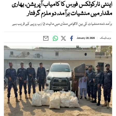
اینٹی نارکوٹکس فورس کا کامیاب آپریشن، بھاری
مقدار میں منشیات برآمد، دو ملزم گرفتار
برآمد شدہ منشیات کی بین الاقوامی منڈی میں مالیت 2 ارب روپے کے قریب ہے
ویب ڈیسک
January 20, 2026