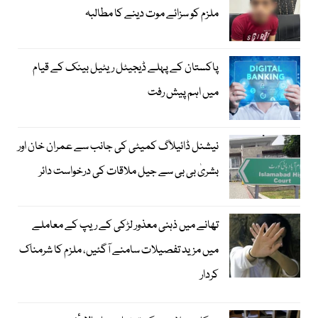
ملزم کو سزائے موت دینے کا مطالبہ
پاکستان کے پہلے ڈیجیٹل ریٹیل بینک کے قیام
میں اہم پیش رفت
نیشنل ڈائیلاگ کمیٹی کی جانب سے عمران خان اور
بشریٰ بی بی سے جیل ملاقات کی درخواست دائر
تھانے میں ذہنی معذور لڑکی کے ریپ کے معاملے
میں مزید تفصیلات سامنے آگئیں، ملزم کا شرمناک
کردار