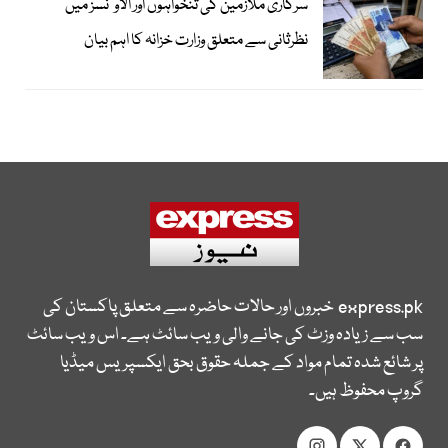
سرکاری ملازمین کی تنخواہوں اور الاوٴنسز میں
نظرثانی سے متعلق وزارت خزانہ کا اہم بیان
express.pk
خبروں اور حالات حاضرہ سے متعلق پاکستان کی
سب سے زیادہ وزٹ کی جانے والی ویب سائٹ ہے۔ اس ویب سائٹ
پر شائع شدہ تمام مواد کے جملہ حقوق بحق ایکسپریس میڈیا
گروپ محفوظ ہیں۔