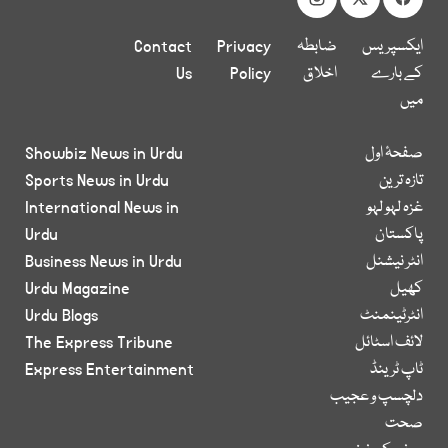
ایکسپریس
ضابطہ
Privacy
Contact
کے بارے
اخلاق
Policy
Us
میں
صفحۂ اول
Showbiz News in Urdu
تازہ ترین
Sports News in Urdu
غزہ لہو لہو
International News in
پاکستان
Urdu
انٹر نیشنل
Business News in Urdu
کھیل
Urdu Magazine
انٹرٹینمنٹ
Urdu Blogs
لائف اسٹائل
The Express Tribune
ٹاپ ٹرینڈ
Express Entertainment
دلچسپ و عجیب
صحت