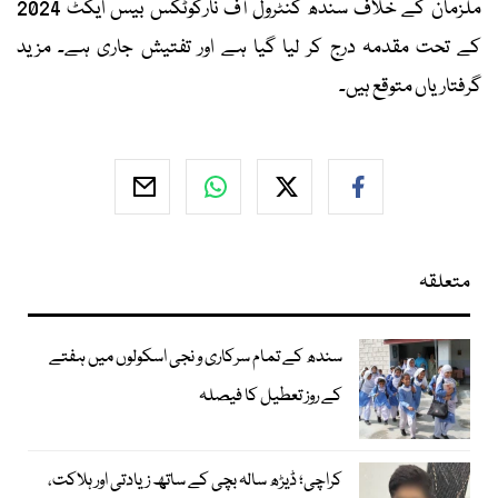
ملزمان کے خلاف سندھ کنٹرول آف نارکوٹکس بیس ایکٹ 2024
کے تحت مقدمہ درج کر لیا گیا ہے اور تفتیش جاری ہے۔ مزید
گرفتاریاں متوقع ہیں۔
متعلقہ
سندھ کے تمام سرکاری و نجی اسکولوں میں ہفتے
کے روز تعطیل کا فیصلہ
کراچی؛ ڈیڑھ سالہ بچی کے ساتھ زیادتی اور ہلاکت،