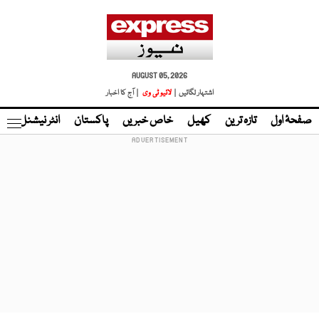
AUGUST 05, 2026
اشتہار لگائیں |
لائیو ٹی وی
| آج کا اخبار
صفحۂ اول
تازہ ترین
کھیل
خاص خبریں
پاکستان
انٹر نیشنل
ٹا