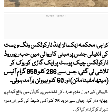
محکمہ ایکسائز اینڈ نارکوٹکس ونگ ویسٹ
کراچی:
کی انٹیلی جنس پر مبنی کارروائی میں حب ریور روڈ
نارکوٹکس چیک پوسٹ پر ایک گاڑی کو روک کر
تلاشی لی گئی، جس سے 266 کلو 950 گرام آئیس
(میتھامفیٹامائن) اور 60 کلو ہیروئن برآمد ہوئی۔
کارروائی کے دوران ملزم عارف کی نشاندہی پر گارڈن میں واقع گودام پر
چھاپہ مارا گیا، جہاں سے مزید 26 کلو آئس ضبط کی گئی اور ملزم
شہزاد کو گرفتار کیا گیا۔