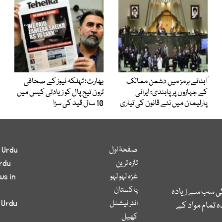
آبنائے ہرمز میں دشمن ممالک
بھارت؛ تہلکہ نیوز کے صحافی
کے جہازوں پر پابندی؛ ایرانی
ترون تیج پال کو زیادتی کیس میں
پارلیمان میں نئے قانون کی تیاری
10 سال قید کی سزا
صفحۂ اول
 Urdu
تازہ ترین
rdu
غزہ لہو لہو
ws in
پاکستان
کی سب سے زیادہ
انٹر نیشنل
 Urdu
 تمام مواد کے
کھیل