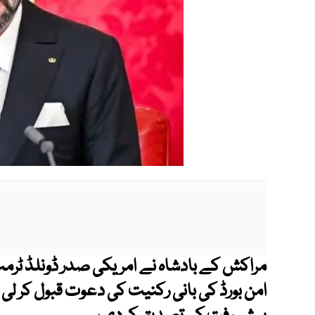
مراکش کے بادشاہ نے امریکی صدر ڈونلڈ ٹرمپ
امن بورڈ کی بانی رکنیت کی دعوت قبول کر لی