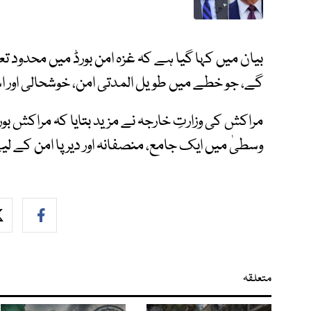
بیان میں کہا گیا ہے کہ غزہ امن بورڈ میں محدود ت
گے، جو خطے میں طویل المدتی امن، خوشحالی اور ا
مراکش کی وزارتِ خارجہ نے مزید بتایا کہ مراکش بور
وسطیٰ میں ایک جامع، منصفانہ اور دیرپا امن کے لیے
متعلقہ