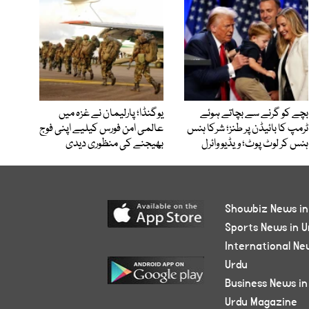
بچے کو گرنے سے بچاتے ہوئے
یوگنڈا؛ پارلیمان نے غزہ میں
ٹرمپ کا بائیڈن پر طنز؛ شرکا ہنس
عالمی امن فورس کیلیے اپنی فوج
ہنس کر لوٹ پوٹ؛ ویڈیو وائرل
بھیجنے کی منظوری دیدی
Showbiz News in
Sports News in U
International Ne
Urdu
Business News in
Urdu Magazine