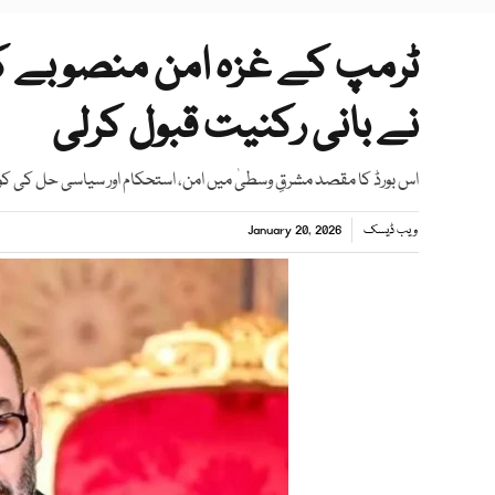
ٹرمپ کے غزہ امن منصوبے کو
نے بانی رکنیت قبول کرلی
اس بورڈ کا مقصد مشرقِ وسطیٰ میں امن، استحکام اور سیاسی حل کی 
ویب ڈیسک
January 20, 2026