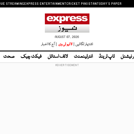
IVE STREAMING
EXPRESS ENTERTAINMENT
CRICKET PAKISTAN
TODAY'S PAPER
AUGUST 07, 2026
اشتہار لگائیں |
لائیو ٹی وی
| آج کا اخبار
ر نیشنل
ٹاپ ٹرینڈ
انٹرٹینمنٹ
لائف اسٹائل
فیکٹ چیک
صحت