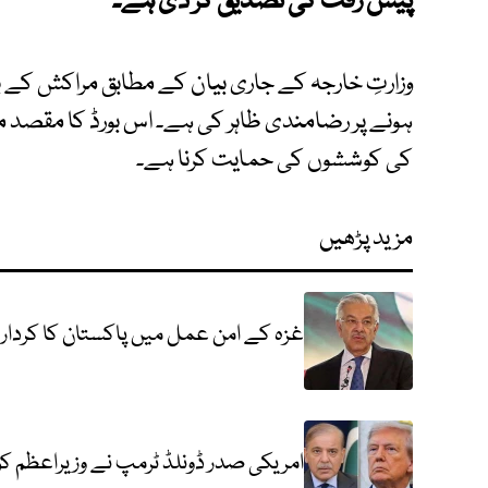
پیش رفت کی تصدیق کر دی ہے۔
وزارتِ خارجہ کے جاری بیان کے مطابق مراکش کے با
ہونے پر رضامندی ظاہر کی ہے۔ اس بورڈ کا مقصد م
کی کوششوں کی حمایت کرنا ہے۔
مزید پڑھیں
غزہ کے امن عمل میں پاکستان کا کردار 
امریکی صدر ڈونلڈ ٹرمپ نے وزیراعظم 