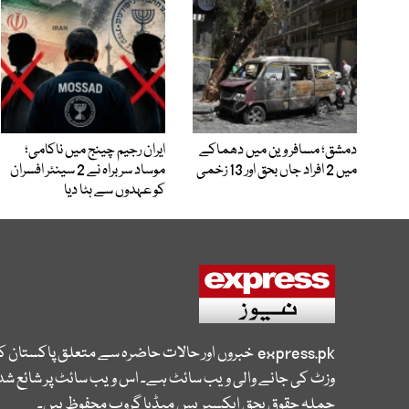
دمشق؛ مسافر وین میں دھماکے
ایران رجیم چینج میں ناکامی؛
میں 2 افراد جاں بحق اور 13 زخمی
موساد سربراہ نے 2 سینئر افسران
کو عہدوں سے ہٹا دیا
express.pk
خبروں اور حالات حاضرہ سے متعلق پاکستان 
وزٹ کی جانے والی ویب سائٹ ہے۔ اس ویب سائٹ پر شائع شدہ
جملہ حقوق بحق ایکسپریس میڈیا گروپ محفوظ ہیں۔