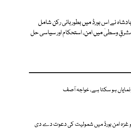
دشاہ نے اس بورڈ میں بطور بانی رکن شامل
شرقِ وسطیٰ میں امن، استحکام اور سیاسی حل
نمایاں ہو سکتا ہے، خواجہ آصف
کو غزہ امن بورڈ میں شمولیت کی دعوت دے دی