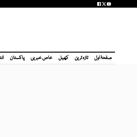
صفحۂ اول
تازہ ترین
کھیل
خاص خبریں
پاکستان
انٹ