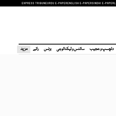
EXPRESS TRIBUNE
URDU E-PAPER
ENGLISH E-PAPER
SINDHI E-PAPER
L
دلچسپ و عجیب
سائنس و ٹیکنالوجی
بزنس
رائے
مزید