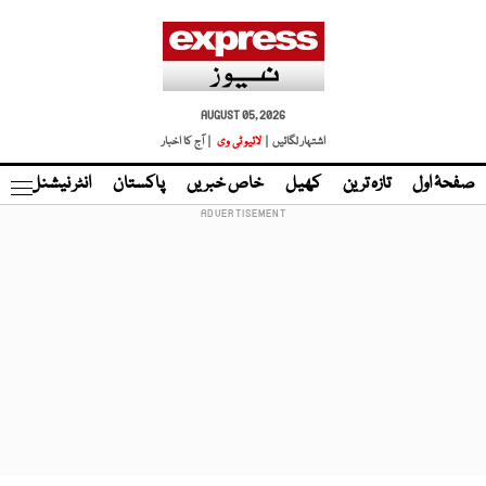
AUGUST 05, 2026
اشتہار لگائیں |
لائیو ٹی وی
| آج کا اخبار
صفحۂ اول
تازہ ترین
کھیل
خاص خبریں
پاکستان
انٹر نیشنل
ٹا