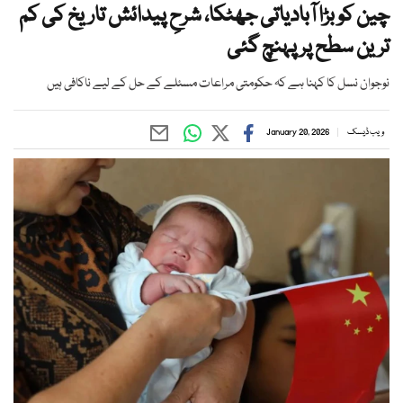
چین کو بڑا آبادیاتی جھٹکا، شرحِ پیدائش تاریخ کی کم
ترین سطح پر پہنچ گئی
نوجوان نسل کا کہنا ہے کہ حکومتی مراعات مسئلے کے حل کے لیے ناکافی ہیں
ویب ڈیسک
January 20, 2026