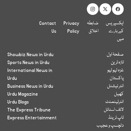
ایکسپریس
ضابطہ
Privacy
Contact
کے بارے
اخلاق
Policy
Us
میں
صفحۂ اول
Showbiz News in Urdu
تازہ ترین
Sports News in Urdu
غزہ لہو لہو
International News in
پاکستان
Urdu
انٹر نیشنل
Business News in Urdu
کھیل
Urdu Magazine
انٹرٹینمنٹ
Urdu Blogs
لائف اسٹائل
The Express Tribune
ٹاپ ٹرینڈ
Express Entertainment
دلچسپ و عجیب