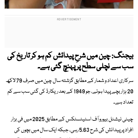
بیجنگ: چین میں شرحِ پیدائش کم ہو کر تاریخ کی
سب سے نچلی سطح پر پہنچ گئی ہے۔
سرکاری اعداد و شمار کے مطابق گزشتہ سال چین میں صرف 79 لاکھ
20 ہزار بچے پیدا ہوئے، جو 1949 کے بعد ریکارڈ کی گئی سب سے کم
تعداد ہے۔
چینی نیشنل بیورو آف اسٹیٹسٹکس کے مطابق 2025 میں فی ہزار
افراد پر پیدائش کی شرح 5.63 رہی، جبکہ ایک سال میں بچوں کی