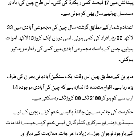
پیدائش میں 17 فیصد کمی ریکارڈ کی گئی۔ اس طرح چین کی آبادی
مسلسل چوتھے سال بھی کم ہوئی ہے۔
اعداد و شمار کے مطابق گزشتہ سال چین کی مجموعی آبادی میں 33
لاکھ 90 ہزار افراد کی کمی ہوئی۔ اسی دوران ایک کروڑ 13 لاکھ اموات
ہوئیں، جس کے باعث مجموعی آبادی میں کمی کی رفتار مزید تیز
ہوگئی۔
ماہرین کے مطابق چین اس وقت ایک سنگین آبادیاتی بحران کی طرف
بڑھ رہا ہے۔ اقوامِ متحدہ کا اندازہ ہے کہ چین کی آبادی موجودہ 1.4
ارب سے کم ہو کر 2100 تک 80 کروڑ تک رہ سکتی ہے۔
حکومت کی جانب سے ون چائلڈ پالیسی ختم کرنے، بچوں کے لیے
سبسڈی دینے اور سرکاری کنڈرگارٹن فیس ختم کرنے جیسے اقدامات
کے باوجود نوجوان جوڑے زیادہ اخراجات، ملازمت کے دباؤ اور