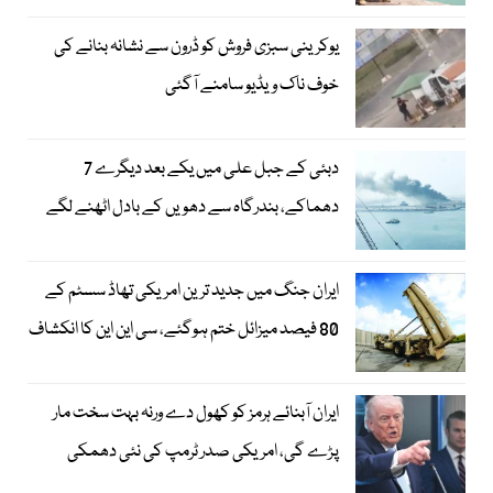
یوکرینی سبزی فروش کو ڈرون سے نشانہ بنانے کی
خوف ناک ویڈیو سامنے آگئی
دبئی کے جبل علی میں یکے بعد دیگرے 7
دھماکے، بندرگاہ سے دھویں کے بادل اٹھنے لگے
ایران جنگ میں جدید ترین امریکی تھاڈ سسٹم کے
80 فیصد میزائل ختم ہوگئے، سی این این کا انکشاف
ایران آبنائے ہرمز کو کھول دے ورنہ بہت سخت مار
پڑے گی، امریکی صدر ٹرمپ کی نئی دھمکی