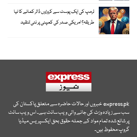
ٹرمپ کی ایک پوسٹ سے کروڑوں ڈالر کمانے کا نیا
طریقہ؟ امریکی صدر کی کمپنی پر نئی تنقید
express.pk
خبروں اور حالات حاضرہ سے متعلق پاکستان کی
سب سے زیادہ وزٹ کی جانے والی ویب سائٹ ہے۔ اس ویب سائٹ
پر شائع شدہ تمام مواد کے جملہ حقوق بحق ایکسپریس میڈیا
گروپ محفوظ ہیں۔