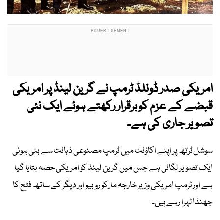
امریکی صدر ڈونلڈ ٹرمپ نے گرین لینڈ پر امریکی
قبضے کے عزم کو برقرار رکھتے ہوئے ایک نئی
تصویر جاری کی ہے۔
سوشل ٹرتھ پر اپنے اکاؤنٹ میں ٹرمپ مصنوعی ذہانت سے بنی ہوئی
ایک تصویر لگائی ہے جس میں گرین لینڈ کو امریکی حصہ بتایا گیا
ہے اور ٹرمپ امریکی وزیر خارجہ مارکو روبیو اور دیگر کے ساتھ فتح کا
جھنڈا لہرا رہے ہیں۔