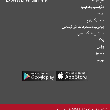
ٹاپ ٹرینڈ
Express Entertainment
دلچسپ و عجیب
صحت
سونے کے نرخ
پیٹرولیم مصنوعات کی قیمتیں
سائنس و ٹیکنالوجی
بلاگ
بزنس
ویڈیوز
جرائم
تمام مواد کے جملہ حقوق © 2026 ایکسپریس اردو