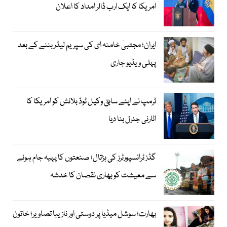
امریکا کا ایک ارب ڈالر امداد کا اعلان
ایران؛ مجتبیٰ خامنہ ای کی سپریم لیڈر بننے کے بعد
پہلی ویڈیو جاری
ٹرمپ نے اپنے سابق وکیل ٹوڈ بلانش کو امریکا کا
اٹارنی جنرل بنا دیا
گڈز ٹرانسپورٹرز کی ہڑتال؛ صنعتوں کا پہیہ جام ہونے
سے معیشت کو بھاری نقصان کا خدشہ
بھارت؛ سوشل میڈیا پر دوستی اور نازیبا تصاویر؛ خاتون