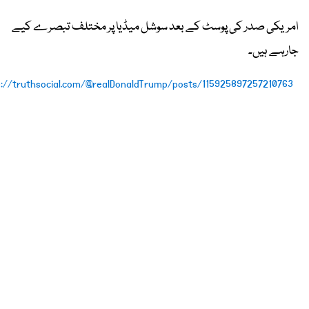
امریکی صدر کی پوسٹ کے بعد سوشل میڈیا پر مختلف تبصرے کیے
جارہے ہیں۔
s://truthsocial.com/@realDonaldTrump/posts/115925897257210763