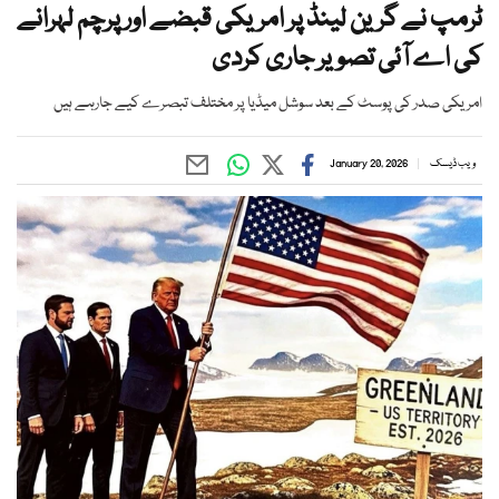
ٹرمپ نے گرین لینڈ پر امریکی قبضے اور پرچم لہرانے
کی اے آئی تصویر جاری کردی
امریکی صدر کی پوسٹ کے بعد سوشل میڈیا پر مختلف تبصرے کیے جارہے ہیں
ویب ڈیسک
January 20, 2026