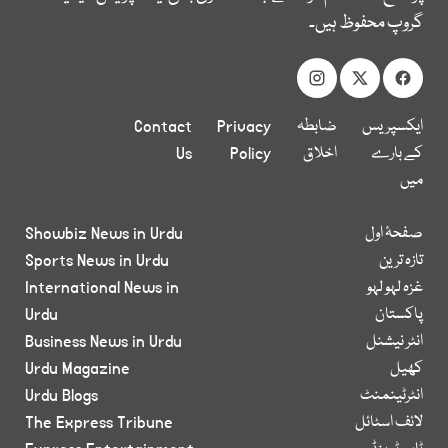
گروپ محفوظ ہیں۔
ایکسپریس
ضابطہ
Privacy
Contact
کے بارے
اخلاق
Policy
Us
میں
صفحۂ اول
Showbiz News in Urdu
تازہ ترین
Sports News in Urdu
غزہ لہو لہو
International News in
پاکستان
Urdu
انٹر نیشنل
Business News in Urdu
کھیل
Urdu Magazine
انٹرٹینمنٹ
Urdu Blogs
لائف اسٹائل
The Express Tribune