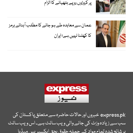
پر کروڑوں روپے ہتھیانے کا الزام
عمان سے معاہدہ طے ہو جانے کا مطلب آبنائے ہرمز
کا کھلنا نہیں ہے؛ ایران
express.pk
خبروں اور حالات حاضرہ سے متعلق پاکستان کی
سب سے زیادہ وزٹ کی جانے والی ویب سائٹ ہے۔ اس ویب سائٹ
پر شائع شدہ تمام مواد کے جملہ حقوق بحق ایکسپریس میڈیا