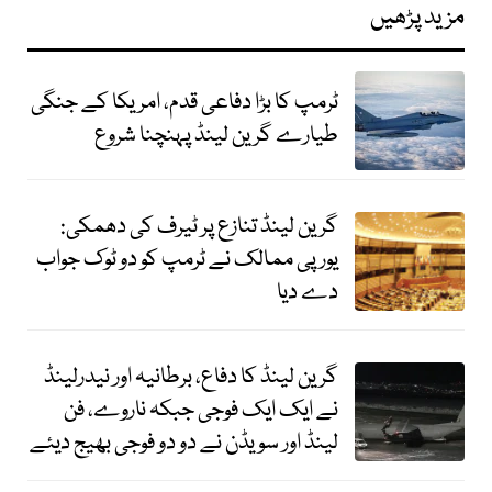
مزید پڑھیں
ٹرمپ کا بڑا دفاعی قدم، امریکا کے جنگی
طیارے گرین لینڈ پہنچنا شروع
گرین لینڈ تنازع پر ٹیرف کی دھمکی:
یورپی ممالک نے ٹرمپ کو دو ٹوک جواب
دے دیا
گرین لینڈ کا دفاع، برطانیہ اور نیدرلینڈ
نے ایک ایک فوجی جبکہ ناروے، فن
لینڈ اور سویڈن نے دو دو فوجی بھیج دیئے