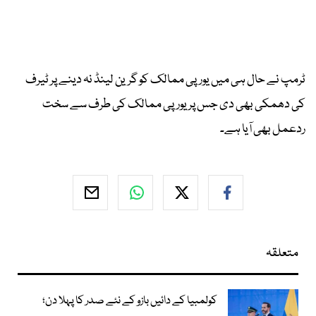
ٹرمپ نے حال ہی میں یورپی ممالک کو گرین لینڈ نہ دینے پر ٹیرف
کی دھمکی بھی دی جس پر یورپی ممالک کی طرف سے سخت
ردعمل بھی آیا ہے۔
متعلقہ
کولمبیا کے دائیں بازو کے نئے صدر کا پہلا دن؛