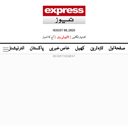
AUGUST 08, 2026
اشتہار لگائیں |
لائیو ٹی وی
| آج کا اخبار
صفحۂ اول
تازہ ترین
کھیل
خاص خبریں
پاکستان
انٹر نیشنل
ٹا