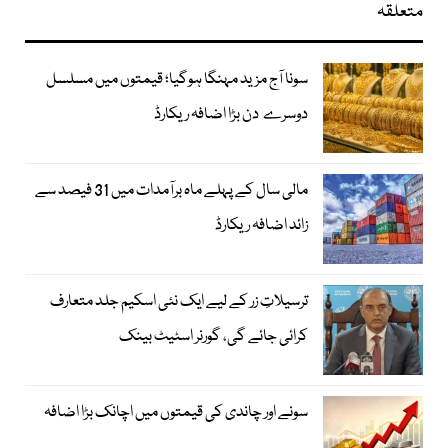
متعلقہ
سونا آج مزید مہنگا ہوگیا؛ قیمتوں میں مسلسل
دوسرے دن بڑا اضافہ ریکارڈ
مالی سال کے پہلے ماہ برآمدات میں 31 فیصد سے
زائد اضافہ ریکارڈ
ترسیلاتِ زر کے لیے ایک نئی اسکیم جلد متعارف
کرائی جائے گی، گورنر اسٹیٹ بینک
سونے اور چاندی کی قیمتوں میں اچانک بڑا اضافہ