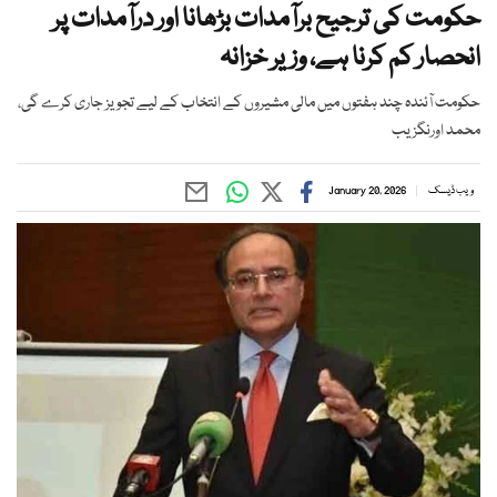
حکومت کی ترجیح برآمدات بڑھانا اور درآمدات پر
انحصار کم کرنا ہے، وزیر خزانہ
حکومت آئندہ چند ہفتوں میں مالی مشیروں کے انتخاب کے لیے تجویز جاری کرے گی،
محمد اورنگزیب
ویب ڈیسک
January 20, 2026