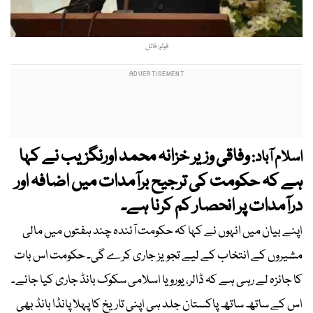
فوٹو: فائل
وفاقی وزیر خزانہ محمد اورنگزیب نے کہا
اسلام آباد:
ہے کہ حکومت کی ترجیح برآمدات میں اضافہ اور
درآمدات پر انحصار کم کرنا ہے۔
اپنے بیان میں انہوں نے کہا کہ حکومت آئندہ چند ہفتوں میں مالی
مشیروں کے انتخاب کے لیے تجویز جاری کرے گی۔ حکومت اس بات
کا جائزہ لے رہی ہے کہ ڈالر، یورو یا اسلامی سکوک بانڈ جاری کیا جائے۔
اس کے ساتھ ساتھ پاکستان جلد ہی اپنی تاریخ کا پہلا پانڈا بانڈ بھی