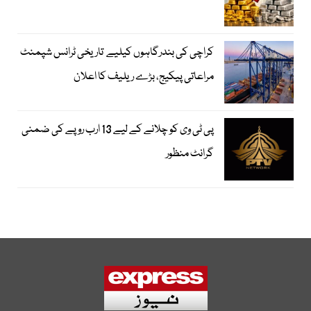
کراچی کی بندرگاہوں کیلیے تاریخی ٹرانس شپمنٹ
مراعاتی پیکیج، بڑے ریلیف کا اعلان
پی ٹی وی کو چلانے کے لیے 13 ارب روپے کی ضمنی
گرانٹ منظور