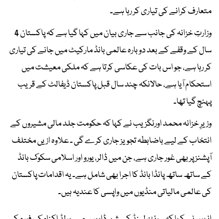
متعارف کرانے کی تیاری کر رہا ہے۔
وزارتِ خزانہ کی جانب سے جاری بیان میں کہا گیا ہے کہ پاکستان 4
سال کے وقفے کے بعد دوبارہ عالمی بانڈ مارکیٹ میں جانے کی تیاری
کر رہا ہے، جو اس بات کی عکاسی کرتا ہے کہ ملکی معیشت میں
استحکام آیا ہے، حالانکہ چند سال قبل پاکستان ڈیفالٹ کے قریب
پہنچ گیا تھا۔
وزیرِ خزانہ محمد اورنگزیب نے کہا کہ حکومت جلد مالی مشیروں کے
انتخاب کے لیے باضابطہ تجویز جاری کرے گی ۔ علاوہ ازیں مختلف
آپشنز پر بھی غور جاری ہے، جن میں ڈالر، یورو اور اسلامی سکوک بانڈ
کے ساتھ ساتھ پانڈا بانڈ کا اجرا بھی شامل ہے۔ یہ اقدامات پاکستان
کی عالمی مالیاتی منڈیوں میں واپسی کا عندیہ ہیں۔