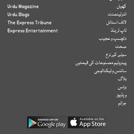
کھیل
Urdu Magazine
انٹرٹینمنٹ
Urdu Blogs
لائف اسٹائل
The Express Tribune
ٹاپ ٹرینڈ
Express Entertainment
دلچسپ و عجیب
صحت
سونے کے نرخ
پیٹرولیم مصنوعات کی قیمتیں
سائنس و ٹیکنالوجی
بلاگ
بزنس
ویڈیوز
جرائم