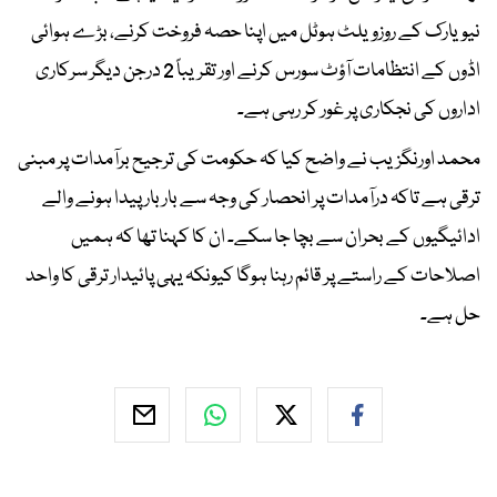
نیویارک کے روزویلٹ ہوٹل میں اپنا حصہ فروخت کرنے، بڑے ہوائی
اڈوں کے انتظامات آؤٹ سورس کرنے اور تقریباً 2 درجن دیگر سرکاری
اداروں کی نجکاری پر غور کر رہی ہے۔
محمد اورنگزیب نے واضح کیا کہ حکومت کی ترجیح برآمدات پر مبنی
ترقی ہے تاکہ درآمدات پر انحصار کی وجہ سے بار بار پیدا ہونے والے
ادائیگیوں کے بحران سے بچا جا سکے۔ ان کا کہنا تھا کہ ہمیں
اصلاحات کے راستے پر قائم رہنا ہوگا کیونکہ یہی پائیدار ترقی کا واحد
حل ہے۔