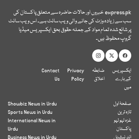
express.pk
خبروں اور حالات حاضرہ سے متعلق پاکستان کی
سب سے زیادہ وزٹ کی جانے والی ویب سائٹ ہے۔ اس ویب سائٹ
پر شائع شدہ تمام مواد کے جملہ حقوق بحق ایکسپریس میڈیا
گروپ محفوظ ہیں۔
ایکسپریس
ضابطہ
Privacy
Contact
کے بارے
اخلاق
Policy
Us
میں
صفحۂ اول
Showbiz News in Urdu
تازہ ترین
Sports News in Urdu
غزہ لہو لہو
International News in
پاکستان
Urdu
انٹر نیشنل
Business News in Urdu