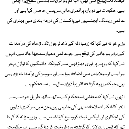
فیصد تک پہنچ گئی تھی، اب کم ہو کر ایک ہندسی سطح پر آ چکی
ہے، حکومت نے دوبارہ پرائمری مالی سرپلس حاصل کیا ہے اور
عالمی ریٹنگ ایجنسیوں نے پاکستان کی درجہ بندی میں بہتری کی
ہے۔
وزیرِ خزانہ نے کہا کہ زرمبادلہ کے ذخائر جون تک 3 ماہ کی درآمدات
کے برابر ہو جانے کی توقع ہے، جو عالمی معیار سمجھا جاتا ہے۔ انہوں
نے کہا کہ روپے پر فوری دباؤ نہیں ہے کیونکہ ادائیگیوں کا توازن بہتر
ہوا ہے، ترسیلاتِ زر میں اضافہ ہوا ہے اور سروسز کی برآمدات بڑھ رہی
ہیں، جبکہ روپیہ گزشتہ تقریباً ڈیڑھ سال سے مستحکم ہے۔
انہوں نے کہا کہ معاشی استحکام کے ساتھ ساتھ طویل عرصے سے
التوا کا شکار اصلاحات بھی کی جا رہی ہیں، جن میں سرکاری اداروں
کی نجکاری اور ٹیکس نیٹ کو وسیع کرنا شامل ہے۔ وزیرِ خزانہ کا کہنا
تھا کہ قومی ایئرلائن کو گزشتہ ماہ فروخت کر دیا گیا ہے، اب حکومت