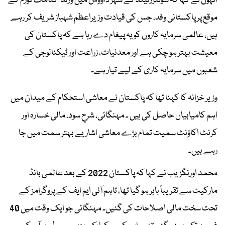
انہوں نے کہا کہ سوئٹزرلینڈ کے شہر ڈاووس میں ورلڈ اکنامک فورم کے
موقع پر پاکستانی وفد، جس کی قیادت وزیراعظم شہباز شریف کر رہے
ہیں، عالمی سرمایہ کاروں کو یہ پیغام دے رہا ہے کہ پاکستان کی
معیشت بہتر ہو چکی ہے اور معدنیات، زراعت اور ٹیکنالوجی کے
شعبوں میں سرمایہ کاری کے لیے تیار ہے۔
وزیر خزانہ کا کہنا تھا کہ پاکستان نے معاشی استحکام کے میدان میں
اہم کامیابیاں حاصل کی ہیں ۔ مہنگائی، شرحِ سود، مالی خسارہ اور
کرنٹ اکاؤنٹ سمیت تمام بڑے معاشی اشاریے بہتر سمت میں جا
رہے ہیں۔
محمد اورنگزیب نے کہا کہ پاکستان 2022 کے بعد عالمی بانڈ
مارکیٹ سے تقریباً باہر ہو گیا تھا، تاہم آئی ایم ایف کے پروگرامز کے
تحت سخت مالی اصلاحات کی گئیں۔ مہنگائی جو ایک وقت میں 40