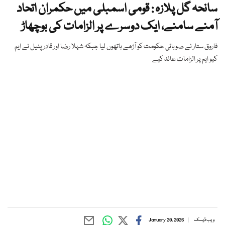
سانحہ گل پلازہ : قومی اسمبلی میں حکمران اتحاد
آمنے سامنے، ایک دوسرے پر الزامات کی بوچھاڑ
فاروق ستار نے صوبائی حکومت کو آڑھے ہاتھوں لیا جبکہ شہلا رضا اور قادر پٹیل نے ایم
کیو ایم پر الزامات عائد کیے
ویب ڈیسک
January 20, 2026