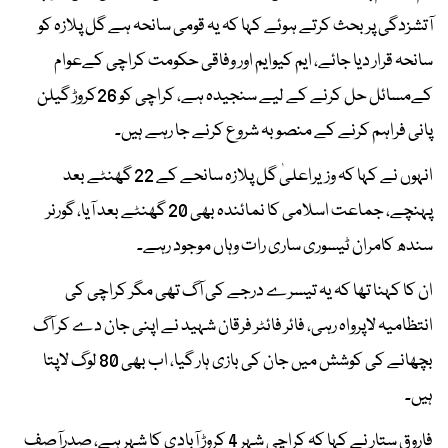
آتشزدگی پربحث کرتے ہوئے کہا کہ یہ قومی سانحہ ہے گل پلازہ کو
سانحہ قرار دیا جائے، ایم کیوایم اور وفاقی حکومت کراچی کےعوام
کےمسائل حل کرنے کے لیے سنجیدہ ہے، کراچی کو 26کروڑ گیلن
پانی فراہم کرنے کے منصوبہ شروع کرنے جا رہے ہیں۔
انہوں نے کہا کہ وزیراعلیٰ گل پلازہ سانحے کے 22 گھنٹے بعد
پہنچے، جماعت اسلامی کا نمائندہ بھی 20 گھنٹے بعد آیا، گورنر
سندھ کامران ٹیسوری ساری رات وہاں موجود رہے۔
ان کا کہنا تھا کہ یہ تیسرے درجے کی آگ تھی مگر کراچی کی
انتظامیہ لاپرواہ رہی، فائر فائٹر فرقان شہید نے اپنی جان دے کر آگ
بچھانے کی کوشش میں جان کی بازی ہار گیا، اب بھی 80 لوگ لاپتا
ہیں۔
فاروق ستار نے کہا کہ کراچی شہر 4 کروڑ آبادی کا شہر ہے، صدرآصف