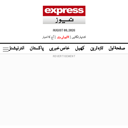
AUGUST 09, 2026
اشتہار لگائیں |
لائیو ٹی وی
| آج کا اخبار
صفحۂ اول
تازہ ترین
کھیل
خاص خبریں
پاکستان
انٹر نیشنل
ٹا