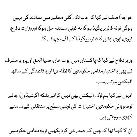
خواجہ آصف نے کہا کہ جب تک گلی محلے میں نمائند گی نہیں
ہوگی تو نہ فائر بریگیڈ ہو گا نہ کوئی مسئلہ حل ہوگا اور وزارت دفاع،
نیوی، ایوی ایشن کا فائر بریگیڈ آکے آگ بجھائے گا۔
وزیر دفاع نے کہا کہ پاکستان میں ایوب خان، ضیا الحق اور پرویز مشرف
نے بھی بااختیار مقامی حکومتوں کا نظام دیا اور باقاعدگی کے ساتھ
الیکشن ہوتے رہے۔
انہوں نے کہا ہم لوگ الیکشن بھی نہیں کراتے بلکہ اگرشیڈول آجائے
توصوبائی حکومتیں اختیارات کی نچلی سطح پر منتقلی کے سامنے
کھڑی ہوجاتی ہیں۔
ان کا کہنا تھا کہ چین کے صدر شی کو دیکھیں تو وہ مقامی حکومتوں