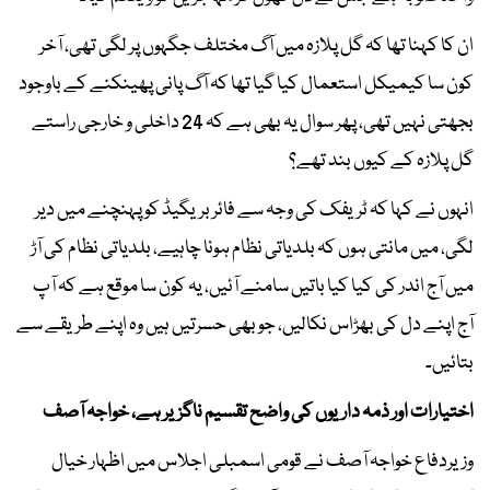
ان کا کہنا تھا کہ گل پلازہ میں آگ مختلف جگہوں پر لگی تھی، آخر
کون سا کیمیکل استعمال کیا گیا تھا کہ آگ پانی پھینکنے کے باوجود
بجھتی نہیں تھی، پھر سوال یہ بھی ہے کہ 24 داخلی و خارجی راستے
گل پلازہ کے کیوں بند تھے؟
انہوں نے کہا کہ ٹریفک کی وجہ سے فائر بریگیڈ کو پہنچنے میں دیر
لگی، میں مانتی ہوں کہ بلدیاتی نظام ہونا چاہیے، بلدیاتی نظام کی آڑ
میں آج اندر کی کیا کیا باتیں سامنے آئیں، یہ کون سا موقع ہے کہ آپ
آج اپنے دل کی بھڑاس نکالیں، جو بھی حسرتیں ہیں وہ اپنے طریقے سے
بتائیں۔
اختیارات اور ذمہ داریوں کی واضح تقسیم ناگزیر ہے، خواجہ آصف
وزیردفاع خواجہ آصف نے قومی اسمبلی اجلاس میں اظہار خیال