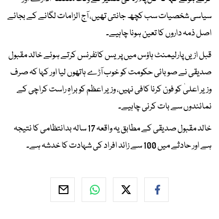
سیاسی شخصیات سب کچھ جانتی تھیں، آج الزامات لگانے کے بجائے
اصل ذمہ داروں کا تعین ہونا چاہیے۔
قبل ازیں پارلیمنٹ ہاؤس میں پریس کانفرنس کرتے ہوئے خالد مقبول
صدیقی نے صوبائی حکومت کو خوب آڑے ہاتھوں لیا اور کہا کہ صرف
وزیر اعلیٰ کو فون کرنا کافی نہیں، وزیر اعظم کو براہِ راست کراچی کے
نمائندوں سے بات کرنی چاہیے۔
خالد مقبول صدیقی کے مطابق یہ واقعہ 17 سالہ بدانتظامی کا نتیجہ
ہے اور حادثے میں 100 سے زائد افراد کی شہادت کا خدشہ ہے۔