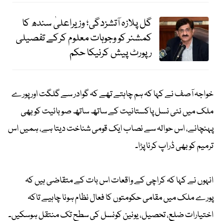
گل پلازہ آتشزدگی؛ وزیراعلیٰ سندھ کا
کمشنر کو وجوہات معلوم کرکے تفصیلی
رپورٹ پیش کرنیکا حکم
خواجہ آصف نے کہا کہ ہم چاہتے تھے کہ گوادر سے گلگت اور پورے
ملک میں نئی نسل پاکستانیت کے ساتھ ساتھ صوبائیت کو بھی
پہنچانے، اس حوالہ سے نصاب ایک قومی شناخت دیتا ہے، ہمیں اس
ترمیم کو بھی ڈراپ کرنا پڑا۔
انہوں نے کہا کہ کراچی کے واقعات اس بات کے متقاضی ہیں کہ
پورے ملک میں مقامی حکومتوں کا فعال نظام ہونا چاہیے تاکہ
اختیارات ضلع، تحصیل، یونین کونسل کی سطح تک منتقل ہوسکیں۔