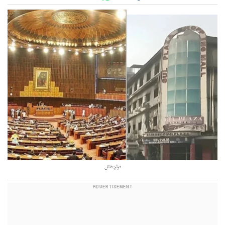
فوٹو: فائل