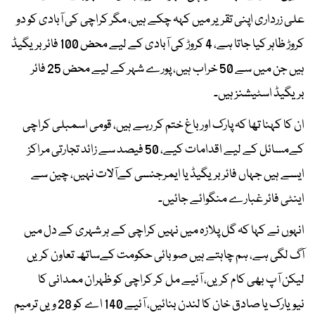
علی زرداری اپنی تقریر میں کہہ چکے ہیں، مگر کراچی کی آبادی کو دو
کروڑ ظاہر کیا جاتا ہے، 4 کروڑ کی آبادی کے لیے محض 100 فائربریگیڈ
ہیں جن میں سے 50 خراب ہیں، پورے شہر کے لیے محض 25 فائر
بریگیڈ اسٹیشنز ہیں۔
ان کا کہنا تھا کہ پارک اور باغ ختم کر رہے ہیں، قومی اسمبلی کراچی
کےمسائل کے لیے اقدامات کیے، 50 فیصد سے زائد تجارتی مراکز
ایسے ہیں جہاں فائربریگیڈ یا ایمرجنسی کےآلات نہیں، چین سے
اینٹی فائر غبارے منگوائے جائیں۔
انہوں نے کہا کہ گل پلازہ میں نہیں کراچی کے ہر شہری کے دل میں
آگ لگی ہے، ہم چاہتے ہیں صوبائی حکومت کےساتھ تعاون کریں
لیکن آپ بھی کام کریں، آئیے مل کر کراچی کو ظہران ممدانی کا
نیویارک یا صادق خان کا لندن بنائیں، آئیے 140 اے کو 28 ویں ترمیم