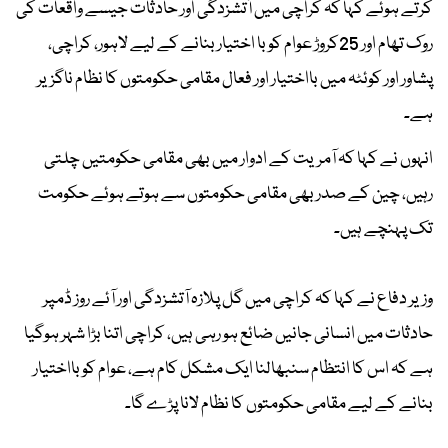
کرتے ہوئے کہا کہ کراچی میں آتشزدگی اور حادثات جیسے واقعات کی
روک تھام اور 25کروڑ عوام کو با اختیار بنانے کے لیے لاہور، کراچی،
پشاور اور کوئٹہ میں بااختیار اور فعال مقامی حکومتوں کا نظام ناگزیر
ہے۔
انہوں نے کہا کہ آمریت کے ادوار میں بھی مقامی حکومتیں چلتی
رہیں، چین کے صدر بھی مقامی حکومتوں سے ہوتے ہوئے حکومت
تک پہنچے ہیں۔
وزیر دفاع نے کہا کہ کراچی میں گل پلازہ آتشزدگی اور آئے روز ڈمپر
حادثات میں انسانی جانیں ضائع ہو رہی ہیں، کراچی اتنا بڑا شہر ہوگیا
ہے کہ اس کا انتظام سنبھالنا ایک مشکل کام ہے، عوام کو بااختیار
بنانے کے لیے مقامی حکومتوں کا نظام لانا پڑے گا۔