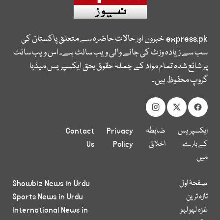
express.pk
خبروں اور حالات حاضرہ سے متعلق پاکستان کی
سب سے زیادہ وزٹ کی جانے والی ویب سائٹ ہے۔ اس ویب سائٹ
پر شائع شدہ تمام مواد کے جملہ حقوق بحق ایکسپریس میڈیا
گروپ محفوظ ہیں۔
ایکسپریس
ضابطہ
Privacy
Contact
کے بارے
اخلاق
Policy
Us
میں
صفحۂ اول
Showbiz News in Urdu
تازہ ترین
Sports News in Urdu
غزہ لہو لہو
International News in