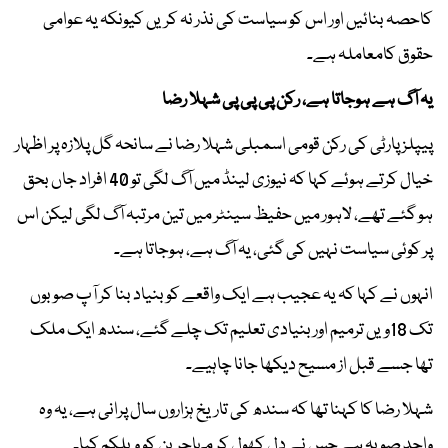
کاحصہ بنائیں اور اس کو سیاست کی نذر نہ کریں کیونکہ یہ عوامی
حقوق کامعاملہ ہے۔
یہ آگ ہے ہوجاتا ہے، رکن پی پی پی شہلا رضا
پیپلز پارٹی کی رکن قومی اسمبلی شہلا رضا نے سانحہ گل پلازہ پر اظہار
خیال کرتے ہوئے کہا کہ نیوزی لینڈ میں آگ لگی تو 40 افراد جاں بحق
ہو گئے تھے، لاہور میں حفیظ سینٹر میں تین مرتبہ آگ لگی لیکن اس
پر کوئی سیاست نہیں کی گئی، یہ آگ ہے، ہوجاتا ہے۔
انہوں نے کہا کہ یہ عجیب ہے ایک واقعے کو بنیاد بنا کر آپ صوبوں
تک 18ویں ترمیم اور بنیادی تعلیم تک چلے گئے، سندھ ایک ملک
تھا جسے قبل از مسیح دیکھا جانا چاہیے۔
شہلا رضا کا کہنا تھا کہ سندھ کی تاریخ ہزاروں سال پرانی ہے، یہ وہ
واحد صوبہ ہے جس نے دل کھول کر مہاجرین کو ویلکم کیا۔