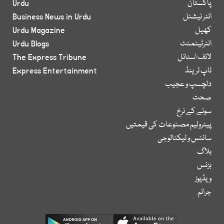
پاکستان
Urdu
انٹر نیشنل
Business News in Urdu
کھیل
Urdu Magazine
انٹرٹینمنٹ
Urdu Blogs
لائف اسٹائل
The Express Tribune
ٹاپ ٹرینڈ
Express Entertainment
دلچسپ و عجیب
صحت
سونے کے نرخ
پیٹرولیم مصنوعات کی قیمتیں
سائنس و ٹیکنالوجی
بلاگ
بزنس
ویڈیوز
جرائم