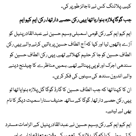
کیے، پلاٹنگ کس نے ناجائز طور پر کی۔
جب گوگا پلازہ بنوا رہا تھا یہی رکن حصے دار تھا، رکن ایم کیو ایم
ایم کیو ایم کے رکن قومی اسمبلی وسیم حسین نے عبدالقادر پٹیل کو
آڑے ہاتھوں لیا اور کہا کہ آج الطاف حسین پر باتیں کرنے والے یہی رکن
الطاف حسین کو جا کر حلیم کھلاتے تھے، یہی رکن الطاف حسین کو
سندھی اجرک اور ٹوپی پہناتے تھے، ہمیں مناظرے کا چیلنج دینے
والے اندرون سندھ کی سیٹوں کی فکر کریں۔
ان کا کہنا تھا کہ جب الطاف حسین کا گارڈ گوگا گل پلازہ بنوایا تھا تو
یہی رکن حصے دار تھا، گوگا کے ساتھ حنیف سنارا سمیت دیگر کا نام
بھی لے لیتے۔
ایم کیو ایم کے رکن وسیم حسین نے عبدالقادر پٹیل کے الزامات مسترد
کرتے ہوئے کہا کہ گل پلازہ کی تعمیر کے وقت متعلقہ ادارے اور