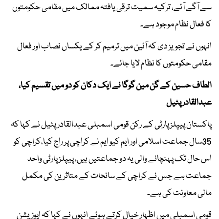
سے آگے آئے، ترکیہ سمیت ترقی یافتہ ممالک میں مقامی حکومتوں
کا فعال نظام موجود ہے۔
انہوں نے تجویز دی کہ آئین میں ترمیم کر کے یکساں نصاب اور فعال
مقامی حکومتوں کا نظام لایا جائے۔
الطاف حسین کے گن مین گوگا نے ایک دکان کو دو میں تقسیم کیا،
عبدالقادر پٹیل
پاکستان پیپلز پارٹی کے رکن قومی اسمبلی عبدالقادر پٹیل نے کہا کہ
35سال جماعت اسلامی اور ایم کیو ایم نے کراچی پر راج کیا،کراچی کو
اس حال تک پہنچانے والی یہ دو جماعتیں ہیں، پیپلز پارٹی واحد
جماعت ہے جس نے کراچی کے سانحات کے متاثرین کی مکمل
مالی معاونت کی ہے۔
قومی اسمبلی میں اظہار خیال کرتے ہوئے انہوں نے کہا کہ اپوزیشن