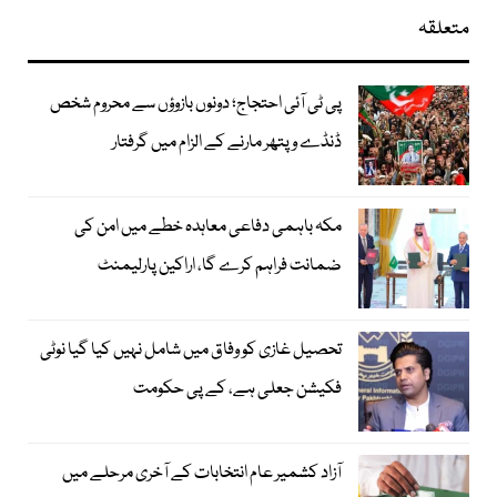
متعلقہ
پی ٹی آئی احتجاج؛ دونوں بازوؤں سے محروم شخص
ڈنڈے و پتھر مارنے کے الزام میں گرفتار
مکہ باہمی دفاعی معاہدہ خطے میں امن کی
ضمانت فراہم کرے گا، اراکین پارلیمنٹ
تحصیل غازی کو وفاق میں شامل نہیں کیا گیا نوٹی
فکیشن جعلی ہے، کے پی حکومت
آزاد کشمیر عام انتخابات کے آخری مرحلے میں