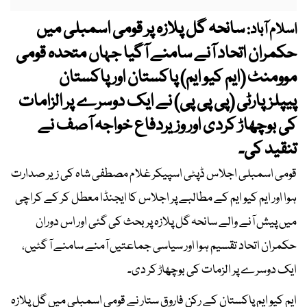
سانحہ گل پلازہ پر قومی اسمبلی میں
اسلام آباد:
حکمران اتحاد آنے سامنے آگیا جہاں متحدہ قومی
موومنٹ (ایم کیو ایم) پاکستان اور پاکستان
پیپلزپارٹی (پی پی پی) نے ایک دوسرے پر الزامات
کی بوچھاڑ کردی اور وزیردفاع خواجہ آصف نے
تنقید کی۔
قومی اسمبلی اجلاس ڈپٹی اسپیکر غلام مصطفی شاہ کی زیر صدارت
ہوا اور ایم کیو ایم کے مطالبے پر اجلاس کا ایجنڈا معطل کر کے کراچی
میں پیش آنے والے سانحہ گل پلازہ پر بحث کی گئی اور اس دوران
حکمران اتحاد تقسیم ہوا اور سیاسی جماعتیں آمنے سامنے آ گئیں،
ایک دوسرے پر الزمات کی بوچھاڑ کر دی۔
ایم کیو ایم پاکستان کے رکن فاروق ستار نے قومی اسمبلی میں گل پلازہ