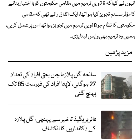
انہوں نے کہاکہ 28ویں ترمیم میں مقامی حکومتوں کو بااختیار بنانے
کا مؤثر سسٹم تجویز کیا ہوا تھا، ایک اتفاق رائے تھی کہ مقامی
حکومتوں کا نظام جو 18ویں ترمیم میں تجویز ہوا تھا اس پر عمل کریں،
ہمیں وہ ترمیم بھی واپس لینا پڑی۔
مزید پڑھیں
سانحہ گل پلازہ؛ جاں بحق افراد کی تعداد
27 ہوگئی، لاپتا افراد کی فہرست 85 تک
پہنچ گئی
فائربریگیڈ تاخیر سے پہنچی، گل پلازہ
کے دکانداروں کا انکشاف