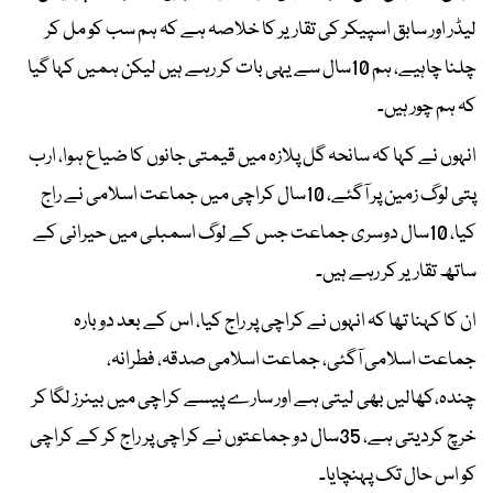
لیڈر اور سابق اسپیکر کی تقاریر کا خلاصہ ہے کہ ہم سب کو مل کر
چلنا چاہیے، ہم 10سال سے یہی بات کر رہے ہیں لیکن ہمیں کہا گیا
کہ ہم چور ہیں۔
انہوں نے کہا کہ سانحہ گل پلازہ میں قیمتی جانوں کا ضیاع ہوا، ارب
پتی لوگ زمین پر آگئے، 10سال کراچی میں جماعت اسلامی نے راج
کیا، 10سال دوسری جماعت جس کے لوگ اسمبلی میں حیرانی کے
ساتھ تقاریر کر رہے ہیں۔
ان کا کہنا تھا کہ انہوں نے کراچی پر راج کیا، اس کے بعد دوبارہ
جماعت اسلامی آگئی، جماعت اسلامی صدقہ، فطرانہ،
چندہ،کھالیں بھی لیتی ہے اور سارے پیسے کراچی میں بینرز لگا کر
خرچ کردیتی ہے، 35سال دو جماعتوں نے کراچی پر راج کر کے کراچی
کو اس حال تک پہنچایا۔