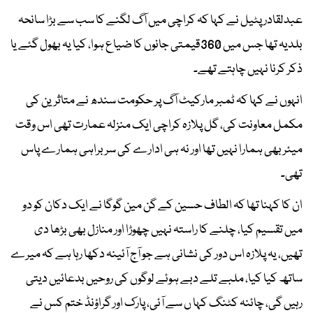
عبدلقادر پٹیل نے کہا کہ کراچی میں آگ لگنے کا سب سے بڑا سانحہ
بلدیہ تھا جس میں 360قیمتی جانوں کا ضیاع ہوا، کیا یہ بھول گئے یا
ذکر کرنا نہیں چاہتے تھے۔
انہوں نے کہا کہ ٹمبر مارکیٹ آگ پر حکومت سندھ نے متاثرین کی
مکمل معاونت کی، گل پلازہ کراچی ایک منزلہ عمارت تھی اس وقت
میئر بھی ہمارا نہیں تھا اور نہ ہی ادارے کی سربراہی ہمارے پاس
تھی۔
ان کا کہنا تھا کہ الطاف حسین کے گن مین گوگا نے ایک دکان کو دو
میں تقسیم کیا، چلنے کا راستہ نہیں چھوڑا اور منازل بھی بڑھا دی
تھیں، یہ پلازہ اس دور کی نشانی ہے جو آج آئینہ دکھا رہا ہے کہ میرے
ساتھ کیا کیا، ملبے تلے دبے ہوئے لوگوں کی روحیں بدعائیں دیتی
رہیں گی، چائنہ کٹنگ کہا ں سے آئی، پارک اور گراؤنڈ ختم کس نے