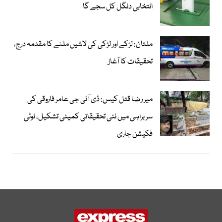
انتخابی دنگل کل سجے گا
ملتان: لڑکے اور لڑکی کی لاشیں ملنے کا مقدمہ درج،
تحقیقات کا آغاز
میر رضا قتل کیس: ڈی آئی جی عامر فاروقی کی
سربراہی میں نئی تحقیقاتی کمیٹی تشکیل، نوٹی
فکیشن جاری