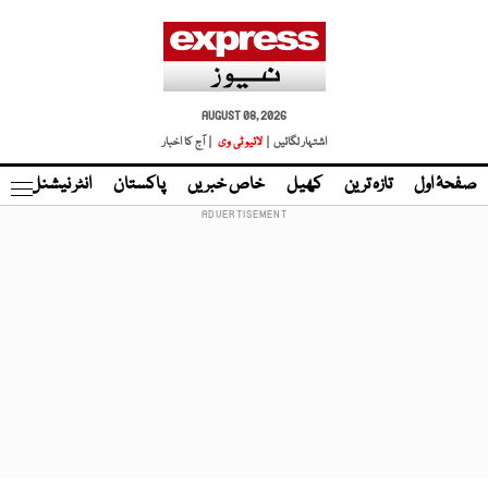
AUGUST 08, 2026
اشتہار لگائیں |
لائیو ٹی وی
| آج کا اخبار
صفحۂ اول
تازہ ترین
کھیل
خاص خبریں
پاکستان
انٹر نیشنل
ٹا