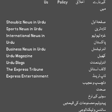
کے بارے
اخلاق
Policy
Us
میں
صفحۂ اول
Showbiz News in Urdu
تازہ ترین
Sports News in Urdu
غزہ لہو لہو
International News in
پاکستان
Urdu
انٹر نیشنل
Business News in Urdu
کھیل
Urdu Magazine
انٹرٹینمنٹ
Urdu Blogs
لائف اسٹائل
The Express Tribune
ٹاپ ٹرینڈ
Express Entertainment
دلچسپ و عجیب
صحت
سونے کے نرخ
پیٹرولیم مصنوعات کی قیمتیں
سائنس و ٹیکنالوجی