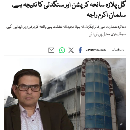
گل پلازہ سانحہ کرپشن اور سنگدلی کا نتیجہ ہے،
سلمان اکرم راجہ
متاثرہ عمارت میں فائر ایگزٹ نہ ہونا مجرمانہ غفلت ہے واقعہ کو ہر فورم پر اٹھائیں گے،
سیکریٹری جنرل پی ٹی آئی
ویب ڈیسک
January 20, 2026