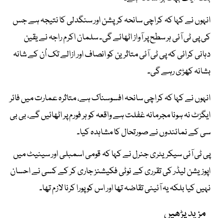
انہوں نے کہا کہ کراچی سانحہ کرپشن اور سنگدلی کا نتیجہ ہے جس
کی پی ٹی آئی ہر سطح پر آواز اٹھائے گی۔ سلمان اکرم راجہ نے یقین
دہانی کرائی کہ پی ٹی آئی متاثرین کو انصاف اور ازالے تک اُن کے شانہ
بشانہ کھڑی رہے گی۔
انہوں نے کہا کہ کراچی سانحہ افسوسناک ہے، متاثرہ عمارت میں فائر
ایگزٹ نہ ہونا مجرمانہ غفلت ہے واقعہ کو ہر فورم پر اٹھائیں گے، بی بی
سی کے نمائندوں نے صورتحال کا مشاہدہ کیا۔
پی ٹی آئی سیکریٹری جنرل نے کہا کہ قومی اسمبلی اور سینیٹ میں
اپوزیشن لیڈر کی تقرری کے نوٹی فکیشنز جاری کر کے کسی نے احسان
نہیں کیا بلکہ یہ آئینی تقاضہ تھا اور اس کو پورا کرنا لازم تھا۔
مزید پڑھیں