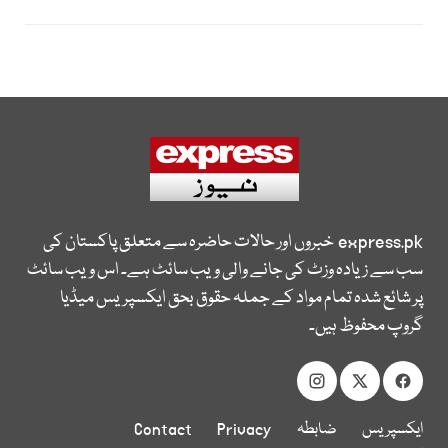
express.pk
خبروں اور حالات حاضرہ سے متعلق پاکستان کی
سب سے زیادہ وزٹ کی جانے والی ویب سائٹ ہے۔ اس ویب سائٹ
پر شائع شدہ تمام مواد کے جملہ حقوق بحق ایکسپریس میڈیا
گروپ محفوظ ہیں۔
ایکسپریس
ضابطہ
Privacy
Contact