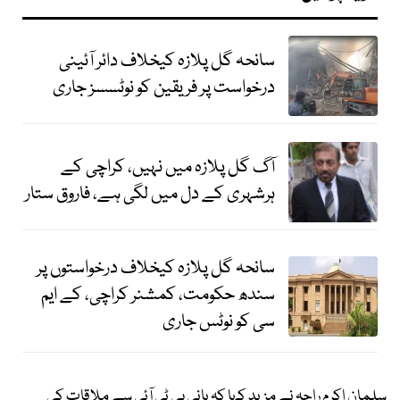
سانحہ گل پلازہ کیخلاف دائر آئینی
درخواست پر فریقین کو نوٹسسز جاری
آگ گل پلازہ میں نہیں، کراچی کے
ہرشہری کے دل میں لگی ہے، فاروق ستار
سانحہ گل پلازہ کیخلاف درخواستوں پر
سندھ حکومت، کمشنر کراچی، کے ایم
سی کو نوٹس جاری
سلمان اکرم راجہ نے مزید کہا کہ بانی پی ٹی آئی سے ملاقات کی