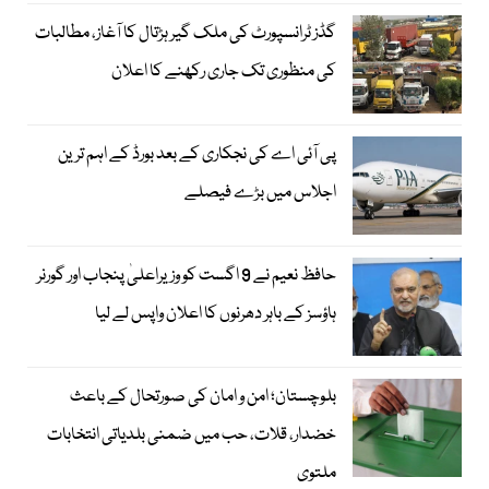
گڈز ٹرانسپورٹ کی ملک گیر ہڑتال کا آغاز، مطالبات
کی منظوری تک جاری رکھنے کا اعلان
پی آئی اے کی نجکاری کے بعد بورڈ کے اہم ترین
اجلاس میں بڑے فیصلے
حافظ نعیم نے 9 اگست کو وزیراعلیٰ پنجاب اور گورنر
ہاؤسز کے باہر دھرنوں کا اعلان واپس لے لیا
بلوچستان؛ امن و امان کی صورتحال کے باعث
خضدار، قلات، حب میں ضمنی بلدیاتی انتخابات
ملتوی