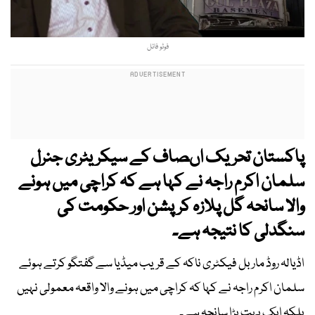
فوٹو فائل
پاکستان تحریک اںصاف کے سیکریٹری جنرل
سلمان اکرم راجہ نے کہا ہے کہ کراچی میں ہونے
والا سانحہ گل پلازہ کرپشن اور حکومت کی
سنگدلی کا نتیجہ ہے۔
اڈیالہ روڈ ماربل فیکٹری ناکہ کے قریب میڈیا سے گفتگو کرتے ہوئے
سلمان اکرم راجہ نے کہا کہ کراچی میں ہونے والا واقعہ معمولی نہیں
بلکہ ایک بہت بڑا سانحہ ہے۔