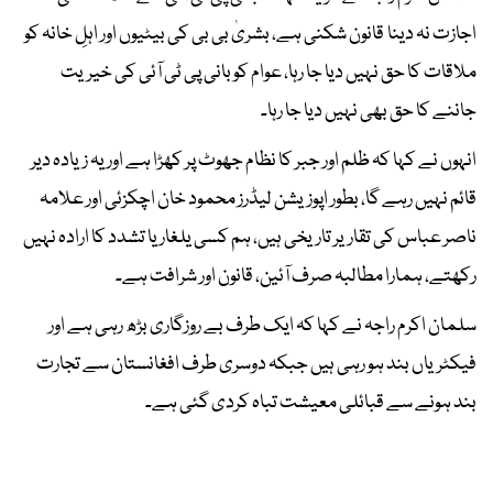
اجازت نہ دینا قانون شکنی ہے، بشریٰ بی بی کی بیٹیوں اور اہلِ خانہ کو
ملاقات کا حق نہیں دیا جا رہا، عوام کو بانی پی ٹی آئی کی خیریت
جاننے کا حق بھی نہیں دیا جا رہا۔
انہوں نے کہا کہ ظلم اور جبر کا نظام جھوٹ پر کھڑا ہے اور یہ زیادہ دیر
قائم نہیں رہے گا، بطور اپوزیشن لیڈرز محمود خان اچکزئی اور علامہ
ناصر عباس کی تقاریر تاریخی ہیں، ہم کسی یلغار یا تشدد کا ارادہ نہیں
رکھتے، ہمارا مطالبہ صرف آئین، قانون اور شرافت ہے۔
سلمان اکرم راجہ نے کہا کہ ایک طرف بے روزگاری بڑھ رہی ہے اور
فیکٹریاں بند ہو رہی ہیں جبکہ دوسری طرف افغانستان سے تجارت
بند ہونے سے قبائلی معیشت تباہ کردی گئی ہے۔