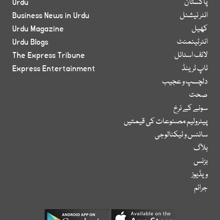
پاکستان
Urdu
انٹر نیشنل
Business News in Urdu
کھیل
Urdu Magazine
انٹرٹینمنٹ
Urdu Blogs
لائف اسٹائل
The Express Tribune
ٹاپ ٹرینڈ
Express Entertainment
دلچسپ و عجیب
صحت
سونے کے نرخ
پیٹرولیم مصنوعات کی قیمتیں
سائنس و ٹیکنالوجی
بلاگ
بزنس
ویڈیوز
جرائم