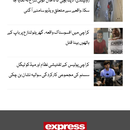
راولپنڈی؛ لاپتا بچی کا تاحال کوئی سراغ نہ لگایا جا
سکا، واقعے سے متعلق ویڈیو سامنے آگئی
کراچی میں افسوسناک واقعہ، گھریلو تنازع پر باپ کے
ہاتھوں بیٹا قتل
کراچی پولیس کے تفتیشی نظام اور میڈکو لیگل
سسٹم کی مجموعی کارکردگی سوالیہ نشان بن چکی