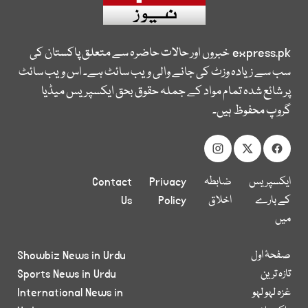
express.pk
خبروں اور حالات حاضرہ سے متعلق پاکستان کی
سب سے زیادہ وزٹ کی جانے والی ویب سائٹ ہے۔ اس ویب سائٹ
پر شائع شدہ تمام مواد کے جملہ حقوق بحق ایکسپریس میڈیا
گروپ محفوظ ہیں۔
ایکسپریس
ضابطہ
Privacy
Contact
کے بارے
اخلاق
Policy
Us
میں
صفحۂ اول
Showbiz News in Urdu
تازہ ترین
Sports News in Urdu
غزہ لہو لہو
International News in