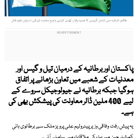
طاقتور اشرافیہ میں شامل گروہوں کا جمود برقرار رکھنے کیلیے واضح معاہدہ، ڈیرکون اسٹیفن۔ فوٹو: فائل
پاکستان اور برطانیہ کے درمیان تیل و گیس اور
معدنیات کے شعبے میں تعاون بڑھانے پر اتفاق
ہوگیا جبکہ برطانیہ نے جیولوجیکل سروے کے
لیے 400 ملین ڈالر معاونت کی پیشکش بھی کی
ہے۔
یہ پیش رفت وفاقی وزیر پیٹرولیم علی پرویز ملک سے برطانوی ہائی
کمشنر جین میریٹ کی ملاقات میں سامنے آئی۔