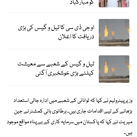
کو مبارکباد
او جی ڈی سی کا تیل و گیس کی بڑی
دریافت کا اعلان
تیل و گیس کے شعبے سے معیشت
کیلئے بڑی خوشخبری آگئی
وزیر پیٹرولیم نے کہا کہ توانائی کے شعبے میں ادارہ جاتی استعداد
بڑھانے کے لیے اقدامات جاری ہیں۔ برطانوی ہائی کمشنر نے جین
میریٹ نے کہا کہ پاکستان میں سرمایہ کاری کے بے پناہ مواقع موجود
ہیں۔