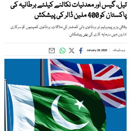
تیل، گیس اور معدنیات نکالنے کیلئے برطانیہ کی
پاکستان کو 400 ملین ڈالر کی پیشکش
وفاقی وزیر پیٹرولیم اور برطانوی ہائی کمشنر کی ملاقات، برطانوی کمپنیوں کو سرکاری
اداروں میں سرمایہ کاری کی بھی پیشکش
ویب ڈیسک
January 20, 2026