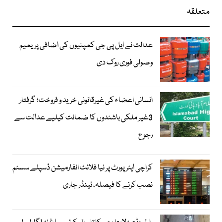
متعلقہ
عدالت نے ایل پی جی کمپنیوں کی اضافی پریمیم
وصولی فوری روک دی
انسانی اعضاء کی غیرقانونی خرید و فروخت؛ گرفتار
3غیر ملکی باشندوں کا ضمانت کیلیے عدالت سے
رجوع
کراچی ایئرپورٹ پر نیا فلائٹ انفارمیشن ڈسپلے سسٹم
نصب کرنے کا فیصلہ، ٹینڈر جاری