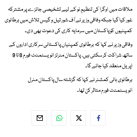
ملاقات میں اوگرا کی تنظیمِ نو کے لیے تشخیصی جائزے پر مشترکہ
غور کیا گیا جبکہ وفاقی وزیر نے آف شور تیل و گیس تلاش میں برطانوی
کمپنیوں کو پاکستان میں سرمایہ کاری کی دعوت بھی دی۔
وفاقی وزیر نے کہا کہ برطانوی کمپنیاں پاکستانی سرکاری اداروں کے
ساتھ شراکت کر سکتی ہیں، پاکستان منرلز انویسٹمنٹ فورم 8 تا 9
اپریل منعقد کیا جائے گا۔
برطانوی ہائی کمشنر نے کہا کہ گزشتہ سال پاکستان منرل
انویسٹمنٹ فورم متاثر کن تھا۔