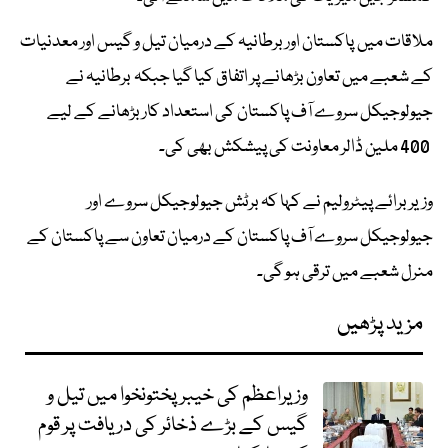
ملاقات میں پاکستان اور برطانیہ کے درمیان تیل و گیس اور معدنیات
کے شعبے میں تعاون بڑھانے پر اتفاق کیا گیا جبکہ برطانیہ نے
جیولوجیکل سروے آف پاکستان کی استعداد کار بڑھانے کے لیے
400 ملین ڈالر معاونت کی پیشکش بھی کی۔
وزیر برائے پیٹرولیم نے کہا کہ برٹش جیولوجیکل سروے اور
جیولوجیکل سروے آف پاکستان کے درمیان تعاون سے پاکستان کے
منرل شعبے میں ترقی ہو گی۔
مزید پڑھیں
وزیراعظم کی خیبرپختونخوا میں تیل و
گیس کے بڑے ذخائر کی دریافت پر قوم