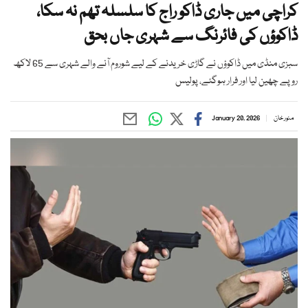
کراچی میں جاری ڈاکو راج کا سلسلہ تھم نہ سکا،
ڈاکوؤں کی فائرنگ سے شہری جاں بحق
سبزی منڈی میں ڈاکوؤں نے گاڑی خریدنے کے لیے شوروم آنے والے شہری سے 65 لاکھ
روپے چھین لیا اور فرار ہوگئے، پولیس
منور خان
January 20, 2026