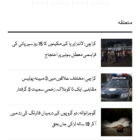
متعلقہ
کراچی: لائنز ایریا کے مکینوں کا 15 روز سے پانی کی
فراہمی معطل ہونے پر احتجاج
کراچی: مختلف علاقوں میں 3 مبینہ پولیس
مقابلے، ایک ڈاکو ہلاک، زخمی سمیت 3 گرفتار
گوجرانوالہ: دو گروپوں کے درمیان فائرنگ کی زد میں
آکر 19 سالہ لڑکی جاں بحق