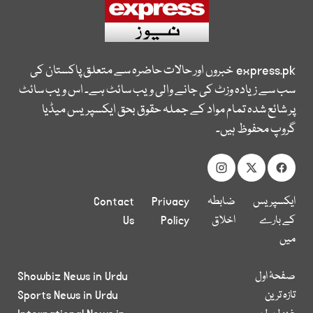
express.pk
خبروں اور حالات حاضرہ سے متعلق پاکستان کی
سب سے زیادہ وزٹ کی جانے والی ویب سائٹ ہے۔ اس ویب سائٹ
پر شائع شدہ تمام مواد کے جملہ حقوق بحق ایکسپریس میڈیا
گروپ محفوظ ہیں۔
ایکسپریس
ضابطہ
Privacy
Contact
کے بارے
اخلاق
Policy
Us
میں
صفحۂ اول
Showbiz News in Urdu
تازہ ترین
Sports News in Urdu