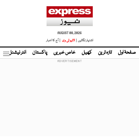
AUGUST 08, 2026
اشتہار لگائیں |
لائیو ٹی وی
| آج کا اخبار
صفحۂ اول
تازہ ترین
کھیل
خاص خبریں
پاکستان
انٹر نیشنل
ٹا