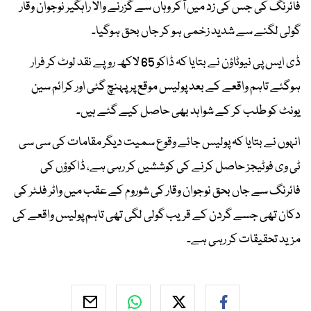
فائرنگ کی جس کی زد میں آکر وہاں سے گزرنے والا راہگیر نوجوان وقار
گولی لگنے سے شدید زخمی ہو کر جاں بحق ہوگیا۔
ڈی ایس پی نیوٹاؤن نے بتایا کہ ڈاکو 65 لاکھ روپے نقد لوٹ کر فرار
ہوگئے تاہم واقعے کے بعد پولیس موقع پر پہنچ گئی اور کرائم سین
یونٹ کو طلب کر کے شواہد بھی حاصل کیے گئے ہیں۔
انہوں نے بتایا کہ پولیس جائے وقوع سمیت دیگر مقامات کی سی سی
ٹی وی فوٹیجز حاصل کرنے کی کوششیں کر رہی ہے، ڈاکوؤں کی
فائرنگ سے جاں بحق نوجوان وقار کی شوروم کے عقب میں واٹر فلٹر کی
دکان تھی جسے گردن کے قریب گولی لگی تھی تاہم پولیس واقعے کی
مزید تحقیقات کر رہی ہے۔