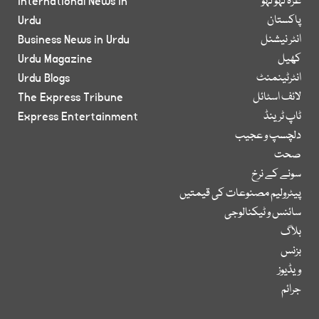
غزہ لہو لہو
International News in
پاکستان
Urdu
انٹر نیشنل
Business News in Urdu
کھیل
Urdu Magazine
انٹرٹینمنٹ
Urdu Blogs
لائف اسٹائل
The Express Tribune
ٹاپ ٹرینڈ
Express Entertainment
دلچسپ و عجیب
صحت
سونے کے نرخ
پیٹرولیم مصنوعات کی قیمتیں
سائنس و ٹیکنالوجی
بلاگ
بزنس
ویڈیوز
جرائم