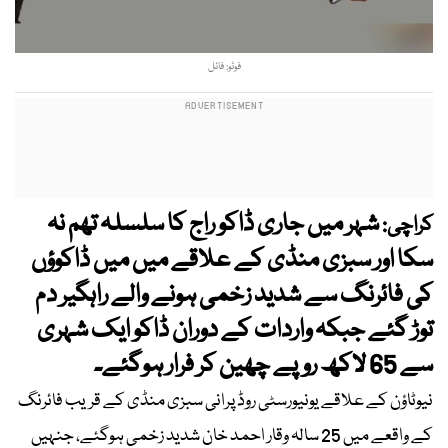
فوٹو: فائل
شہر میں جاری ڈاکو راج کا سلسلہ تھم نہ
کراچی:
سکا اور سبزی منڈی کے علاقے میں میں ڈاکوؤں
کی فائرنگ سے شدید زخمی ہونے والے راہگیر دم
توڑ گئے جبکہ واردات کے دوران ڈاکو ایک شہری
سے 65 لاکھ روپے چھین کر فرار ہوگئے۔
نیوٹاؤن کے علاقے یونیورسٹی روڈ پرانی سبزی منڈی کے قریب فائرنگ
کے واقعے میں 25 سالہ وقار احمد خان شدید زخمی ہوگئے، جنہیں