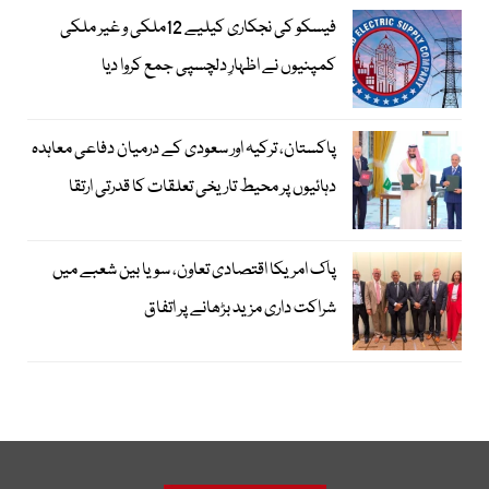
فیسکو کی نجکاری کیلیے 12ملکی و غیر ملکی
کمپنیوں نے اظہارِ دلچسپی جمع کروا دیا
پاکستان، ترکیہ اور سعودی کے درمیان دفاعی معاہدہ
دہائیوں پر محیط تاریخی تعلقات کا قدرتی ارتقا
پاک امریکا اقتصادی تعاون، سویا بین شعبے میں
شراکت داری مزید بڑھانے پر اتفاق