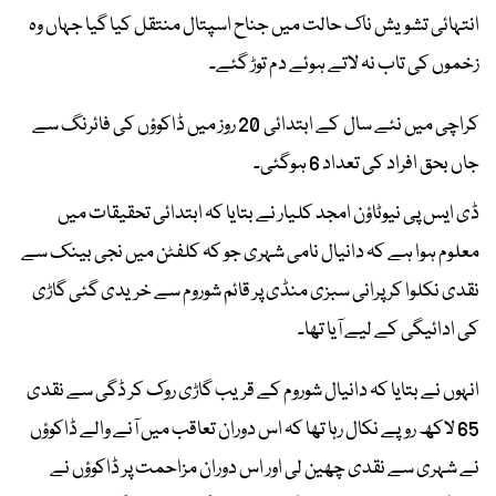
انتہائی تشویش ناک حالت میں جناح اسپتال منتقل کیا گیا جہاں وہ
زخموں کی تاب نہ لاتے ہوئے دم توڑ گئے۔
کراچی میں نئے سال کے ابتدائی 20 روز میں ڈاکوؤں کی فائرنگ سے
جاں بحق افراد کی تعداد 6 ہوگئی۔
ڈی ایس پی نیوٹاؤن امجد کلیار نے بتایا کہ ابتدائی تحقیقات میں
معلوم ہوا ہے کہ دانیال نامی شہری جو کہ کلفٹن میں نجی بینک سے
نقدی نکلوا کر پرانی سبزی منڈی پر قائم شوروم سے خریدی گئی گاڑی
کی ادائیگی کے لیے آیا تھا۔
انہوں نے بتایا کہ دانیال شوروم کے قریب گاڑی روک کر ڈگی سے نقدی
65 لاکھ روپے نکال رہا تھا کہ اس دوران تعاقب میں آنے والے ڈاکوؤں
نے شہری سے نقدی چھین لی اور اس دوران مزاحمت پر ڈاکوؤں نے