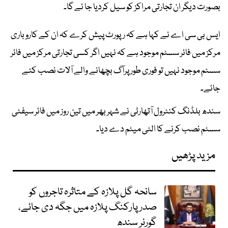
بصورت دیگر ان تجارتی مراکز کو سیل کردیا جا ئے گا۔
ایس بی سی اے نے کہا ہے کہ رپورٹ پیش کرے کہ ان کے کاروباری
مرکز میں فائر سسٹم موجود ہے کہ نہیں اگر کسی تجارتی مرکز میں فائر
سسٹم موجود نہیں تو فوری طور پرآگ بچھانے والے آلات نصب کئے
جائے۔
سندھ بلڈنگ کنٹرول آتھارٹی نے شہر بھر میں تین روز میں فائر سیفٹی
سسٹم نصب کرنے کا الٹی میٹم دے دیا۔
مزید پڑھیں
سانحہ گل پلازہ کے متاثرہ تاجروں کو
صدر پارکنگ پلازہ میں جگہ دی جائے،
گورنر سندھ