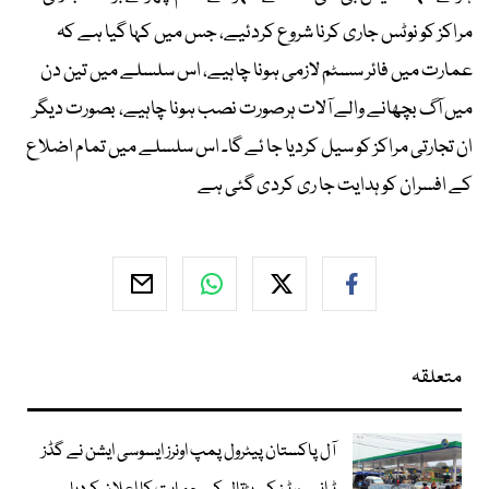
مراکز کو نوٹس جاری کرنا شروع کردئیے، جس میں کہا گیا ہے کہ
عمارت میں فائر سسٹم لازمی ہونا چاہیے، اس سلسلے میں تین دن
میں آگ بچھانے والے آلات ہرصورت نصب ہونا چاہیے، بصورت دیگر
ان تجارتی مراکز کو سیل کردیا جا ئے گا۔ اس سلسلے میں تمام اضلاع
کے افسران کو ہدایت جا ری کردی گئی ہے
متعلقہ
آل پاکستان پیٹرول پمپ اونرز ایسوسی ایشن نے گڈز