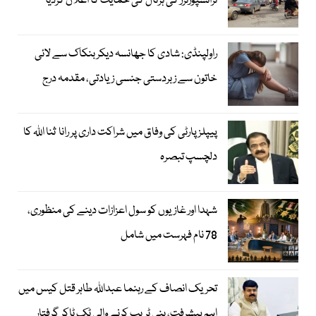
ٹرانسپورٹرز کی ہڑتال کی حمایت کا اعلان کردیا
راولپنڈی: شادی کا جھانسہ دیکر بنکاک سے لائی
خاتون سے زبردستی جنسی زیادتی، مقدمہ درج
پیپلز پارٹی کی وفاق میں شراکت داری پر رانا ثنا اللہ کا
دلچسپ تبصرہ
شہدا اور غازیوں کو سول اعزازات دینے کی منظوری،
78 نام فہرست میں شامل
تحریک انصاف کے رہنما عبداللہ طاہر قتل کیس میں
اہم پیشرفت، ہنی ٹریپ کرنے والی ٹک ٹاکر گرفتار