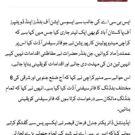
ایس بی سی اے کی جانب سے ایسوسی ایشن آف بلڈرز اینڈ ڈویلپرز
آف پاکستان آباد کو بھی ایک لیٹر جاری کیا جس میں کہا ہے کہ
کراچی میٹروپولیٹن کارپوریشن نے جو فائر سیفٹی آڈٹ کیا اس پر
عملدرآماد کروائیں، جن بلڈر حضرات نے حفاظتی اقدامات نہیں کیے
انہیں تین دن کی مہلت دی جائے اور اقدامات کو یقینی بنایا جائے۔
اس حوالے سے مئیرکراچی نے کہا کہ آج ضلع جنوبی اور شرقی کی 6
مختلف بلڈنگ کا فائر سیفٹی آڈٹ کیا گیا ہے۔ انہوں نے کہا کہ تمام
بلڈنگ مالکان سے درخواست کرتا ہوں کہ فائر سیفٹی کو یقینی
بنائیں۔
ایڈینشل ڈائریکٹر جنرل فرحان قیصر نے ایکسپریس سے گفتگو کرتے
ہوئے کہاکہ ایس بی سی اے نے شہر کے تمام چھوٹے بڑے تجارتی