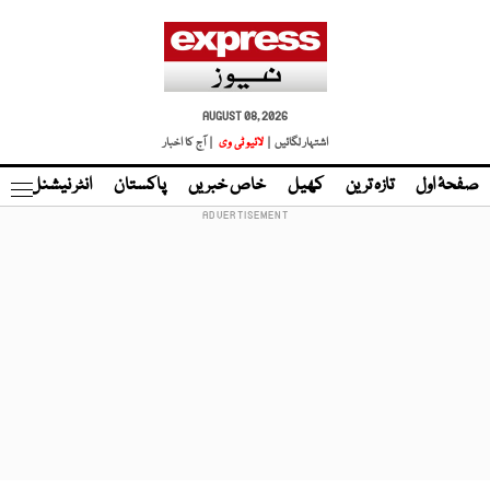
AUGUST 08, 2026
اشتہار لگائیں |
لائیو ٹی وی
| آج کا اخبار
صفحۂ اول
تازہ ترین
کھیل
خاص خبریں
پاکستان
انٹر نیشنل
ٹا