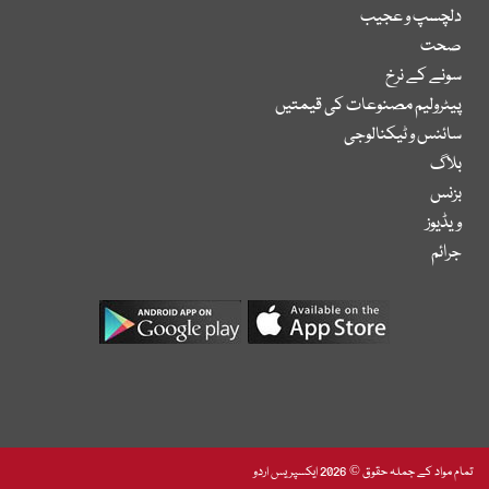
دلچسپ و عجیب
صحت
سونے کے نرخ
پیٹرولیم مصنوعات کی قیمتیں
سائنس و ٹیکنالوجی
بلاگ
بزنس
ویڈیوز
جرائم
تمام مواد کے جملہ حقوق © 2026 ایکسپریس اردو