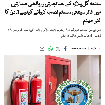
سانحہ گل پلازہ کے بعد تجارتی و رہائشی عمارتوں
میں فائر سیفٹی سسٹم نصب کروانے کیلیے 3 دن کا
الٹی میٹم
ایس بی سی اے نے شہر کے تمام چھوٹے بڑے مراکز اور بلڈرز کی تنظیم کو نوٹسز جاری
کردیے، اقدامات یقینی بنانے کا حکم
نعیم خانزادہ
January 20, 2026