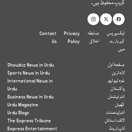
گروپ محفوظ ہیں۔
ایکسپریس
ضابطہ
Privacy
Contact
کے بارے
اخلاق
Policy
Us
میں
صفحۂ اول
Showbiz News in Urdu
تازہ ترین
Sports News in Urdu
غزہ لہو لہو
International News in
پاکستان
Urdu
انٹر نیشنل
Business News in Urdu
کھیل
Urdu Magazine
انٹرٹینمنٹ
Urdu Blogs
لائف اسٹائل
The Express Tribune
ٹاپ ٹرینڈ
Express Entertainment