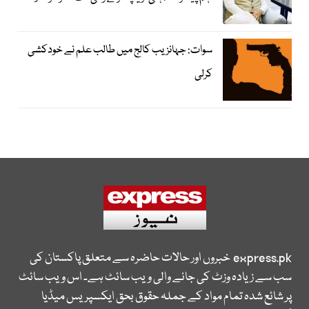
سوات: جہانزیب کالج میں طالب علم نے خودکشی
کرلی
express.pk
خبروں اور حالات حاضرہ سے متعلق پاکستان کی
سب سے زیادہ وزٹ کی جانے والی ویب سائٹ ہے۔ اس ویب سائٹ
پر شائع شدہ تمام مواد کے جملہ حقوق بحق ایکسپریس میڈیا