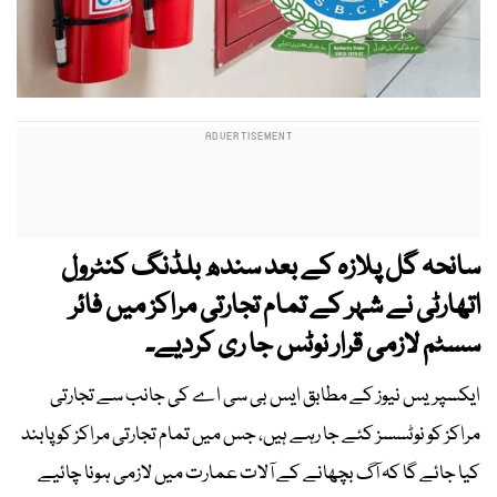
سانحہ گل پلازہ کے بعد سندھ بلڈنگ کنٹرول
اتھارٹی نے شہر کے تمام تجارتی مراکز میں فائر
سسٹم لازمی قرار نوٹس جا ری کردیے۔
ایکسپریس نیوز کے مطابق ایس بی سی اے کی جانب سے تجارتی
مراکز کو نوٹسسز کئے جا رہے ہیں، جس میں تمام تجارتی مراکز کو پابند
کیا جائے گا کہ آگ بچھانے کے آلات عمارت میں لازمی ہونا چائیے