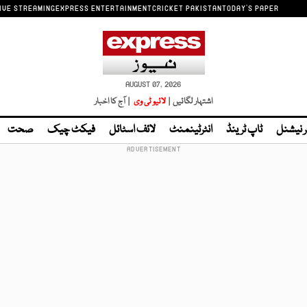
IVE STREAMING
EXPRESS ENTERTAINMENT
CRICKET PAKISTAN
TODAY'S PAPER
AUGUST 07, 2026
اشتہار لگائیں |
لائیو ٹی وی
| آج کا اخبار
ر نیشنل
ٹاپ ٹرینڈ
انٹرٹینمنٹ
لائف اسٹائل
فیکٹ چیک
صحت