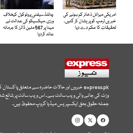
امریکی میزائل ذخائر کم ہونے کی
چائلڈ سیفٹی پروٹوکول کیخلاف
خبریں ٹرمپ کو پریشان کر گئیں،
ورزی، میکسیکو کی عدالت نے
تحقیقات کا حکم دے دیا
میٹا پر 567 ملین ڈالرز کا جرمانہ
عائد کردیا
express.pk
خبروں اور حالات حاضرہ سے متعلق پاکستان 
وزٹ کی جانے والی ویب سائٹ ہے۔ اس ویب سائٹ پر شائع شدہ
جملہ حقوق بحق ایکسپریس میڈیا گروپ محفوظ ہیں۔