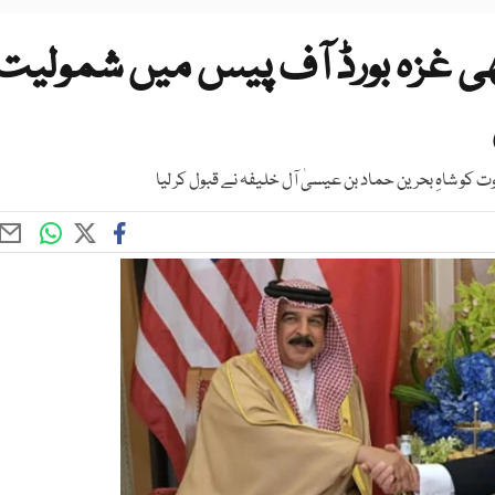
ھی غزہ بورڈ آف پیس میں شمولیت
کو شاہِ بحرین حماد بن عیسیٰ آل خلیفہ نے قبول کر لیا