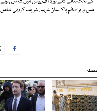
کے تحت بنائے گئے بورڈ آف پیس میں شامل ہونے ک
میں وزیراعظم پاکستان شہباز شریف کو بھی شام
متعلقہ