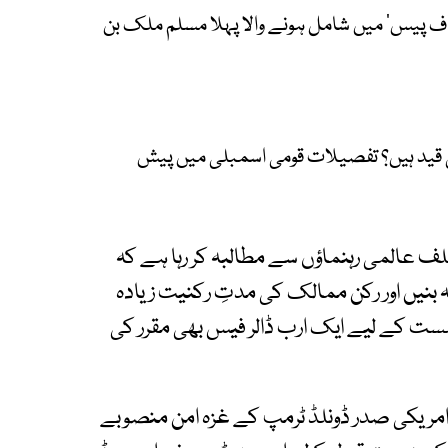
ٓف پیس‘ میں شامل ہونے والا پہلا مسلم ملک بن
 قید ہیں؟ تفصیلات قومی اسمبلی میں پیش
ف عالمی رہنماؤں سے مطالبہ کر رہا ہے کہ
 بنیں اور رکن ممالک کی مدتِ رکنیت زیادہ
ست کے لیے ایک ارب ڈالر فیس بھی مقرر کی
مریکی صدر ڈونلڈ ٹرمپ کے غزہ امن منصوبے