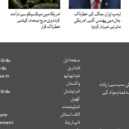
ٹرمپ ایران جنگ کے خطرناک
امریکا میں میکسیکو سے درآمد
جال میں پھنس گئے، امریکی
کردہ ہری مرچ صحت کیلئے
ماہر نے خبردار کردیا
خطرناک قرار
صفحۂ اول
 Urdu
تازہ ترین
rdu
غزہ لہو لہو
ws in
پاکستان
کی سب سے زیادہ
انٹر نیشنل
 Urdu
 تمام مواد کے
کھیل
انٹرٹینمنٹ
لائف اسٹائل
bune
ٹاپ ٹرینڈ
inment