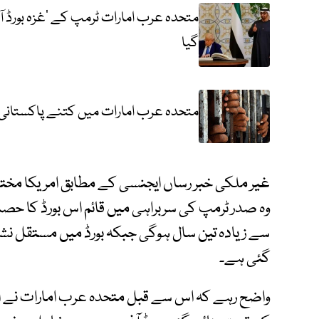
متحدہ عرب امارات ٹرمپ کے ’غزہ بورڈ ا
گیا
متحدہ عرب امارات میں کتنے پاکستانی
غیر ملکی خبر رساں ایجنسی کے مطابق امریکا مختل
وہ صدر ٹرمپ کی سربراہی میں قائم اس بورڈ کا حصہ
سے زیادہ تین سال ہوگی جبکہ بورڈ میں مستقل نش
گئی ہے۔
واضح رہے کہ اس سے قبل متحدہ عرب امارات نے ا