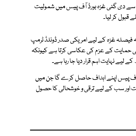
 سے دی گئی غزہ بورڈ آف پیس میں شمولیت
 قبول کر لیا۔
یہ فیصلہ غزہ کے لیے امریکی صدر ڈونلڈ ٹرمپ
د کی حمایت کے عزم کی عکاسی کرتا ہے کیونکہ
لیے نہایت اہم قرار دیا جا رہا ہے۔
ڈ آف پیس اپنے اہداف حاصل کرے گا جن میں
ت اور سب کے لیے ترقی و خوشحالی کا حصول