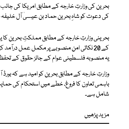
بحرین کی وزارتِ خارجہ کے مطابق امریکا کی جانب
کی دعوت کو شاہِ بحرین حماد بن عیسیٰ آل خلیفہ نے
بحرینی وزارتِ خارجہ کے مطابق مملکتِ بحرین کا 
کے 20 نکاتی امن منصوبے پر مکمل عمل درآم
یہ منصوبہ فلسطینی عوام کے جائز حقوق کے تحفظ کے 
وزارتِ خارجہ کے مطابق بحرین کو امید ہے کہ بور
باہمی تعاون کا فروغ، خطے میں استحکام کی حمای
شامل ہے۔
مزید پڑھیں