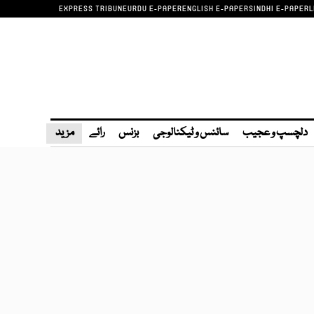
EXPRESS TRIBUNE
URDU E-PAPER
ENGLISH E-PAPER
SINDHI E-PAPER
L
دلچسپ و عجیب
سائنس و ٹیکنالوجی
بزنس
رائے
مزید