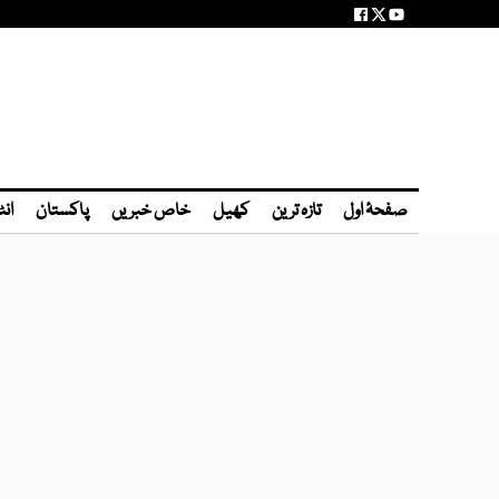
صفحۂ اول
تازہ ترین
کھیل
خاص خبریں
پاکستان
انٹ