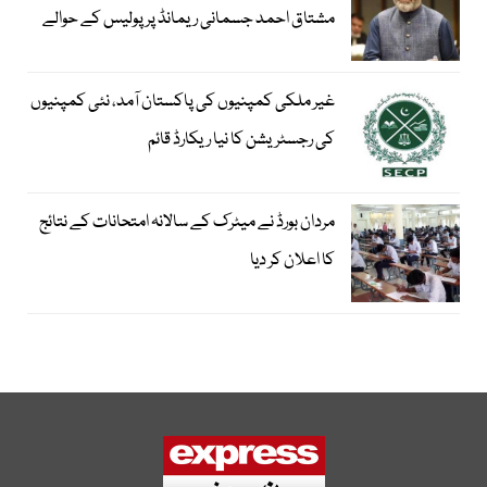
مشتاق احمد جسمانی ریمانڈ پر پولیس کے حوالے
غیر ملکی کمپنیوں کی پاکستان آمد، نئی کمپنیوں
کی رجسٹریشن کا نیا ریکارڈ قائم
مردان بورڈ نے میٹرک کے سالانہ امتحانات کے نتائج
کا اعلان کر دیا