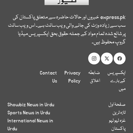
express.pk
خبروں اور حالات حاضرہ سے متعلق پاکستان کی
سب سے زیادہ وزٹ کی جانے والی ویب سائٹ ہے۔ اس ویب سائٹ
پر شائع شدہ تمام مواد کے جملہ حقوق بحق ایکسپریس میڈیا
گروپ محفوظ ہیں۔
ایکسپریس
ضابطہ
Privacy
Contact
کے بارے
اخلاق
Policy
Us
میں
صفحۂ اول
Showbiz News in Urdu
تازہ ترین
Sports News in Urdu
غزہ لہو لہو
International News in
پاکستان
Urdu