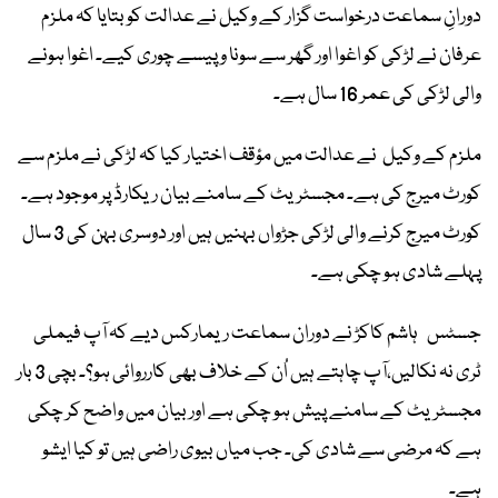
دورانِ سماعت درخواست گزار کے وکیل نے عدالت کو بتایا کہ ملزم
عرفان نے لڑکی کو اغوا اور گھر سے سونا و پیسے چوری کیے۔ اغوا ہونے
والی لڑکی کی عمر 16 سال ہے۔
ملزم کے وکیل نے عدالت میں مؤقف اختیار کیا کہ لڑکی نے ملزم سے
کورٹ میرج کی ہے۔ مجسٹریٹ کے سامنے بیان ریکارڈ پر موجود ہے۔
کورٹ میرج کرنے والی لڑکی جڑواں بہنیں ہیں اور دوسری بہن کی 3 سال
پہلے شادی ہو چکی ہے۔
جسٹس ہاشم کاکڑ نے دوران سماعت ریمارکس دیے کہ آپ فیملی
ٹری نہ نکالیں،آپ چاہتے ہیں اُن کے خلاف بھی کارروائی ہو؟۔ بچی 3 بار
مجسٹریٹ کے سامنے پیش ہو چکی ہے اور بیان میں واضح کر چکی
ہے کہ مرضی سے شادی کی۔ جب میاں بیوی راضی ہیں تو کیا ایشو
ہے۔