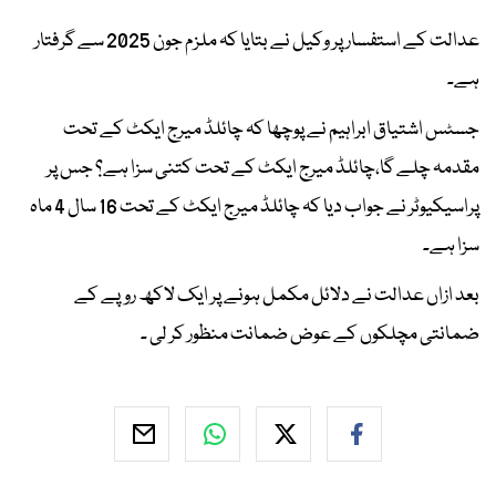
عدالت کے استفسار پر وکیل نے بتایا کہ ملزم جون 2025 سے گرفتار
ہے۔
جسٹس اشتیاق ابراہیم نے پوچھا کہ چائلڈ میرج ایکٹ کے تحت
مقدمہ چلے گا،چائلڈ میرج ایکٹ کے تحت کتنی سزا ہے؟ جس پر
پراسیکیوٹر نے جواب دیا کہ چائلڈ میرج ایکٹ کے تحت 16 سال 4 ماہ
سزا ہے۔
بعد ازاں عدالت نے دلائل مکمل ہونے پر ایک لاکھ روپے کے
ضمانتی مچلکوں کے عوض ضمانت منظور کر لی ۔