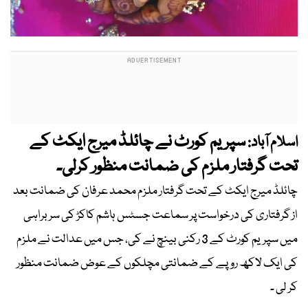
سپریم کورٹ نے چائلڈ میرج ایکٹ کے
اسلام آباد:
تحت گرفتار ملزم کی ضمانت منظور کرلی۔
چائلڈ میرج ایکٹ کے تحت گرفتار ملزم محمد عرفان کی ضمانت بعد
از گرفتاری کی درخواست پر سماعت جسٹس ہاشم کاکڑ کی سربراہی
میں سپریم کورٹ کے 3 رکنی بینچ نے کی، جس میں عدالت نے ملزم
کی ایک لاکھ روپے کے ضمانتی مچلکوں کے عوض ضمانت منظور
کر لی ۔