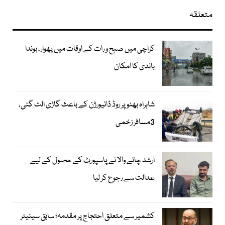
متعلقہ
کراچی میں صبح و رات کے اوقات میں پھوار، بوندا
باندی کا امکان
شاہراہ بھٹو پر روڈ ڈائیورژن کے باعث گاڑی الٹ گئی،
3مسافر زخمی
ارشد چائے والا نے پاسپورٹ کے حصول کے لیے
عدالت سے رجوع کر لیا
کشمیر سے متعلق احتجاج پر مقدمہ؛ سابق سینیٹر