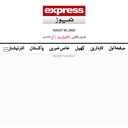
AUGUST 06, 2026
اشتہار لگائیں |
لائیو ٹی وی
| آج کا اخبار
صفحۂ اول
تازہ ترین
کھیل
خاص خبریں
پاکستان
انٹر نیشنل
ٹا