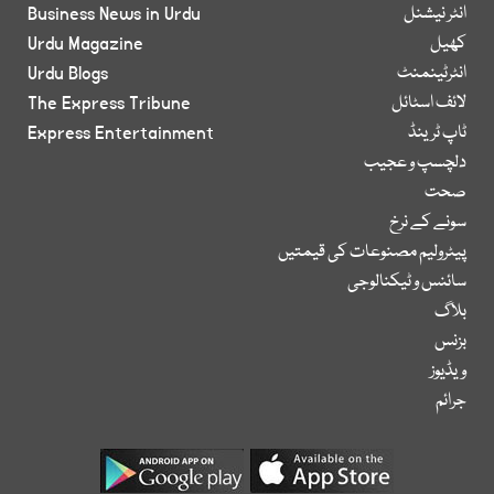
انٹر نیشنل
Business News in Urdu
کھیل
Urdu Magazine
انٹرٹینمنٹ
Urdu Blogs
لائف اسٹائل
The Express Tribune
ٹاپ ٹرینڈ
Express Entertainment
دلچسپ و عجیب
صحت
سونے کے نرخ
پیٹرولیم مصنوعات کی قیمتیں
سائنس و ٹیکنالوجی
بلاگ
بزنس
ویڈیوز
جرائم