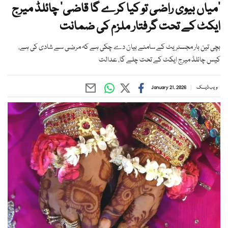
’میاں بیوی راضی تو کیا کرے گا قاضی‘ چائلڈ میرج
ایکٹ کے تحت گرفتار ملزم کی ضمانت
بچی تین بار مجسٹریٹ کے سامنے بیان دے چکی ہے کہ مرضی سے شادی کی ہے،
کیس چائلڈ میرج ایکٹ کے تحت چلے گا، عدالت
ویب ڈیسک
January 21, 2026