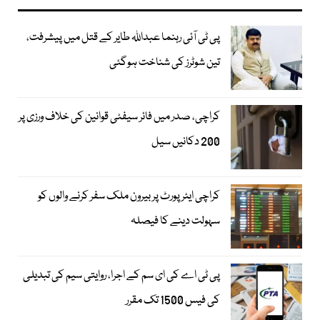
پی ٹی آئی رہنما عبداللہ طایر کے قتل میں پیشرفت،
تین شوٹرز کی شناخت ہوگئی
کراچی، صدر میں فائر سیفٹی قوانین کی خلاف ورزی پر
200 دکانیں سیل
کراچی ایئرپورٹ پر بیرون ملک سفر کرنے والوں کو
سہولت دینے کا فیصلہ
پی ٹی اے کی ای سم کے اجرا، روایتی سیم کی تبدیلی
کی فیس 1500 تک مقرر