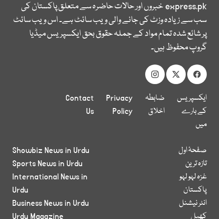
express.pk
خبروں اور حالات حاضرہ سے متعلق پاکستان کی
سب سے زیادہ وزٹ کی جانے والی ویب سائٹ ہے۔ اس ویب سائٹ
پر شائع شدہ تمام مواد کے جملہ حقوق بحق ایکسپریس میڈیا
گروپ محفوظ ہیں۔
ایکسپریس
ضابطہ
Privacy
Contact
کے بارے
اخلاق
Policy
Us
میں
صفحۂ اول
Showbiz News in Urdu
تازہ ترین
Sports News in Urdu
غزہ لہو لہو
International News in
پاکستان
Urdu
انٹر نیشنل
Business News in Urdu
کھیل
Urdu Magazine