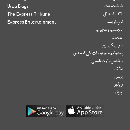
انٹرٹینمنٹ
Urdu Blogs
لائف اسٹائل
The Express Tribune
ٹاپ ٹرینڈ
Express Entertainment
دلچسپ و عجیب
صحت
سونے کے نرخ
پیٹرولیم مصنوعات کی قیمتیں
سائنس و ٹیکنالوجی
بلاگ
بزنس
ویڈیوز
جرائم