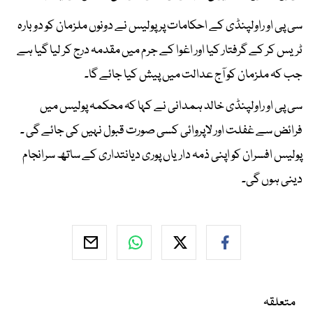
سی پی او راولپنڈی کے احکامات پر پولیس نے دونوں ملزمان کو دوبارہ
ٹریس کر کے گرفتار کیا اور اغوا کے جرم میں مقدمہ درج کر لیا گیا ہے
جب کہ ملزمان کو آج عدالت میں پیش کیا جائے گا۔
سی پی او راولپنڈی خالد ہمدانی نے کہا کہ محکمہ پولیس میں
فرائض سے غفلت اور لاپروائی کسی صورت قبول نہیں کی جائے گی ۔
پولیس افسران کو اپنی ذمہ داریاں پوری دیانتداری کے ساتھ سرانجام
دینی ہوں گی۔
متعلقہ