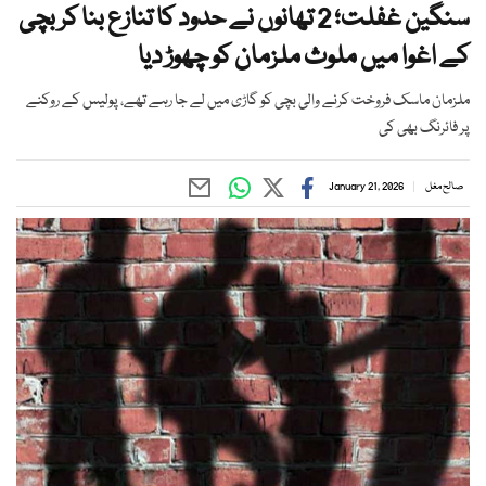
سنگین غفلت؛ 2 تھانوں نے حدود کا تنازع بنا کر بچی
کے اغوا میں ملوث ملزمان کو چھوڑ دیا
ملزمان ماسک فروخت کرنے والی بچی کو گاڑی میں لے جا رہے تھے، پولیس کے روکنے
پر فائرنگ بھی کی
صالح مغل
January 21, 2026