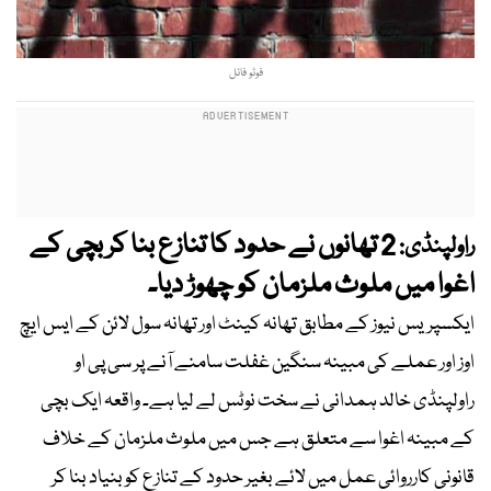
فوٹو فائل
2 تھانوں نے حدود کا تنازع بنا کر بچی کے
راولپنڈی:
اغوا میں ملوث ملزمان کو چھوڑ دیا۔
ایکسپریس نیوز کے مطابق تھانہ کینٹ اور تھانہ سول لائن کے ایس ایچ
اوز اور عملے کی مبینہ سنگین غفلت سامنے آنے پر سی پی او
راولپنڈی خالد ہمدانی نے سخت نوٹس لے لیا ہے۔ واقعہ ایک بچی
کے مبینہ اغوا سے متعلق ہے جس میں ملوث ملزمان کے خلاف
قانونی کارروائی عمل میں لائے بغیر حدود کے تنازع کو بنیاد بنا کر