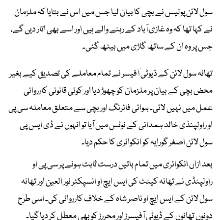
سول لائن پولیس نے بچی کا بیان لیا جس میں اس نے بتایا کہ ملزمان
نے کہا تھا کہ وہ غازی آباد کے رہنے والے ہیں اور اسے بھی اتار دیں گے،
جس پر وہ ان کے ساتھ گاڑی میں بیٹھ گئی۔
تھانہ سول لائن کے ڈیوٹی آفیسر نے تمام معاملے کی تصدیق کیے بغیر
محض بچی کے بیان پر ملزمان کو چھوڑ دیا اور کوئی قانونی کارروائی
عمل میں نہیں لائی۔ ہوائی فائرنگ اور بچی سے متعلق معاملہ سی پی
او راولپنڈی خالد ہمدانی کے نوٹس میں آیا تو انہوں نے ڈی ایس پی
سول لائن اصغر گورایہ کو انکوائری کا حکم دیا۔
بعد ازاں انکوائری میں تمام باتیں درست ثابت ہونے پر سی پی او
راولپنڈی نے تھانہ کینٹ کی ایس ایچ او انسپکٹر نور العین اور تھانہ
سول لائن کے ایس ایچ او ناصر شاہ کے خلاف کارروائی کی۔ اسی طرح
دونوں تھانوں کے ڈیوٹی آفیسرز اور محررز کو بھی معطل کر دیا گیا۔