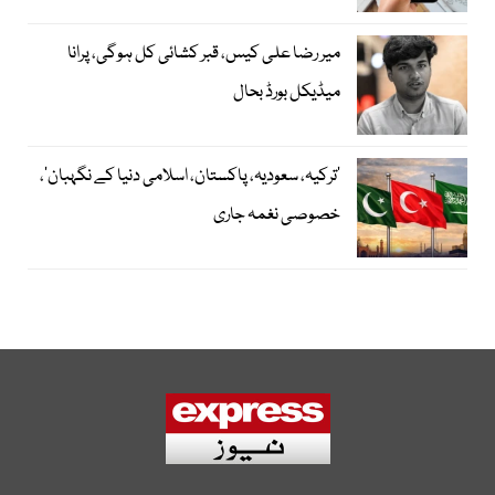
میر رضا علی کیس، قبر کشائی کل ہوگی، پرانا
میڈیکل بورڈ بحال
‘ترکیہ، سعودیہ، پاکستان، اسلامی دنیا کے نگہبان’،
خصوصی نغمہ جاری