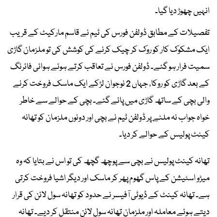
انہیں چھوڑ دیا گیا۔
تفصیلات کے مطابق ڈولفن فورس کی ٹیم نے قاسم مارکیٹ کے قریب
ایک مشکوک کار کو روک کر چیک کرنے کی کوشش کی تو ملزمان گاڑی
سمیت فرار ہو گئے۔ ڈولفن فورس نے تعاقب کرتے ہوئے ہوائی فائرنگ
کے بعد گاڑی کو روکا، جہاں 2 نوجوان لڑکے ایک ماسک فروخت کرنے
والی بچی کے ساتھ گاڑی میں پائے گئے۔ بچی کے حوالے سے خاطر
خواہ جواب نہ ملنے پر ڈولفن ٹیم نے بچی اور دونوں ملزمان کو تھانہ
کینٹ پولیس کے حوالے کر دیا۔
تھانہ کینٹ پولیس نے بچی سے پوچھ گچھ کی تو اس نے بتایا کہ وہ
میڑو اسٹیشن کے پاس گھوم پھر کر ماسک اور دیگر اشیا فروخت کرتی
ہے۔ تھانہ کینٹ کے ڈیوٹی آفیسر نے حدود کو تھانہ سول لائن کی قرار
دیتے ہوئے معاملہ اور ملزمان تھانہ سول لائن منتقل کر دیے۔ تھانہ