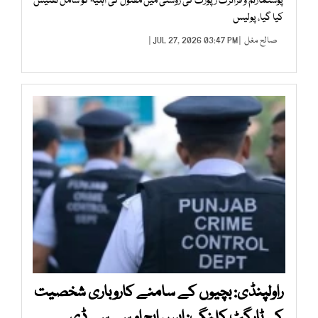
پوسٹمارٹم و فرانزک رپورٹ کی روشنی میں مقتول کی اہلیہ کو شامل تفتیش
کیا گیا، پولیس
صالح مغل
| JUL 27, 2026 03:47 PM |
راولپنڈی: بچیوں کے سامنے کاروباری شخصیت
کی ٹارگٹ کلنگ: ایس ایچ او سی سی ڈی