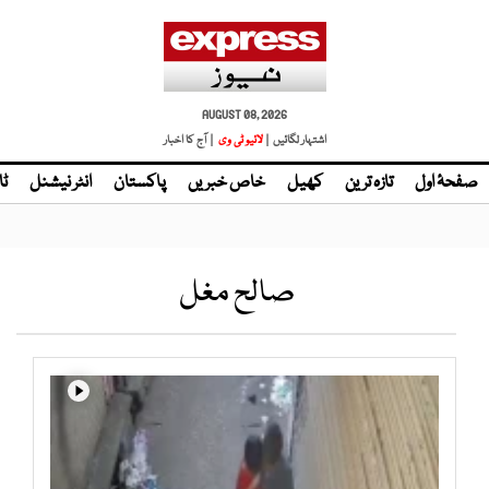
AUGUST 08, 2026
اشتہار لگائیں |
لائیو ٹی وی
| آج کا اخبار
صفحۂ اول
تازہ ترین
کھیل
خاص خبریں
پاکستان
انٹر نیشنل
ٹا
صالح مغل