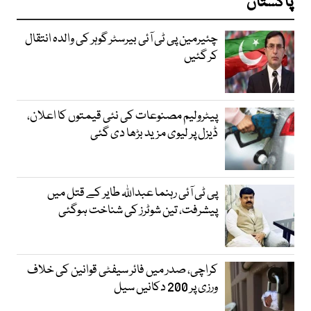
پاکستان
چئیرمین پی ٹی آئی بیرسٹر گوہر کی والدہ انتقال
کر گئیں
پیٹرولیم مصنوعات کی نئی قیمتوں کا اعلان،
ڈیزل پر لیوی مزید بڑھا دی گئی
پی ٹی آئی رہنما عبداللہ طایر کے قتل میں
پیشرفت، تین شوٹرز کی شناخت ہوگئی
کراچی، صدر میں فائر سیفٹی قوانین کی خلاف
ورزی پر 200 دکانیں سیل