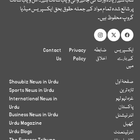
سب سے زیادہ وزٹ کی جانے والی ویب سائٹ ہے۔ اس ویب سائٹ
پر شائع شدہ تمام مواد کے جملہ حقوق بحق ایکسپریس میڈیا
گروپ محفوظ ہیں۔
ایکسپریس
ضابطہ
Privacy
Contact
کے بارے
اخلاق
Policy
Us
میں
صفحۂ اول
Showbiz News in Urdu
تازہ ترین
Sports News in Urdu
غزہ لہو لہو
International News in
پاکستان
Urdu
Business News in Urdu
انٹر نیشنل
Urdu Magazine
کھیل
Urdu Blogs
انٹرٹینمنٹ
The Express Tribune