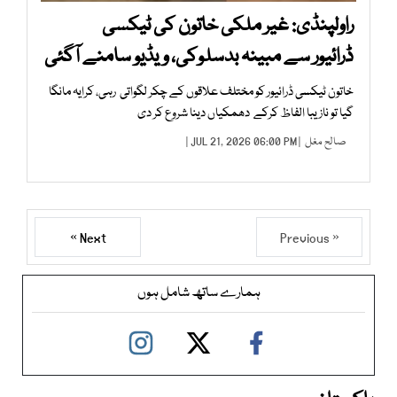
راولپنڈی: غیر ملکی خاتون کی ٹیکسی
ڈرائیور سے مبینہ بدسلوکی، ویڈیو سامنے آگئی
خاتون ٹیکسی ڈرائیور کو مختلف علاقوں کے چکر لگواتی رہی، کرایہ مانگا
گیا تو نازیبا الفاظ کرکے دھمکیاں دینا شروع کر دی
صالح مغل
| JUL 21, 2026 06:00 PM |
Next »
« Previous
ہمارے ساتھ شامل ہوں