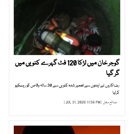
گوجر خان میں لڑکا 120 فٹ گہرے کنویں میں
گر گیا
رضاکاروں نے اینٹوں سے تعمیر شدہ کنویں سے 30 سالہ وقاص کو ریسکیو
کرلیا
صالح مغل
| JUL 31, 2026 11:56 PM |