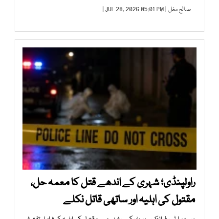
صالح مغل
| JUL 28, 2026 05:01 PM |
راولپنڈی؛ شہری کے اندھے قتل کا معمہ حل،
مقتول کی اہلیہ اور ساتھی قاتل نکلے