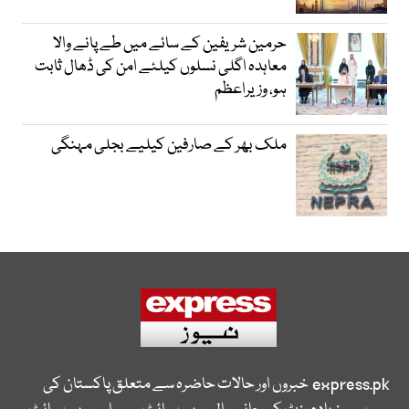
حرمین شریفین کے سائے میں طے پانے والا
معاہدہ اگلی نسلوں کیلئے امن کی ڈھال ثابت
ہو، وزیراعظم
ملک بھر کے صارفین کیلیے بجلی مہنگی
express.pk
خبروں اور حالات حاضرہ سے متعلق پاکستان کی