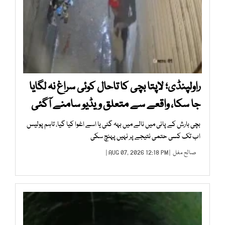
راولپنڈی؛ لاپتا بچی کا تاحال کوئی سراغ نہ لگایا
جا سکا، واقعے سے متعلق ویڈیو سامنے آگئی
بچی بارش کے پانی میں نالے میں بہہ گئی یا اسے اغوا کیا گیا، تاہم پولیس
اب تک کسی حتمی نتیجے پر نہیں پہنچ سکی
صالح مغل
| AUG 07, 2026 12:18 PM |