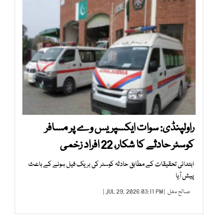
راولپنڈی: سوات ایکسپریس وے پر مسافر
کوسٹر حادثے کا شکار، 22 افراد زخمی
ابتدائی تحقیقات کے مطابق حادثہ کوسٹر کی بریک فیل ہونے کے باعث
پیش آیا
صالح مغل
| JUL 29, 2026 03:11 PM |