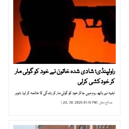
راولپنڈی؛ شادی شدہ خاتون نے خود کو گولی مار
کر خودکشی کرلی
اہلیہ نے باتھ روم میں جاکر خود کو گولی مار کر زندگی کا خاتمہ کر لیا، شوہر
صالح مغل
| JUL 30, 2026 01:16 PM |