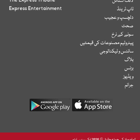
لائف اسٹائل
Express Entertainment
ٹاپ ٹرینڈ
دلچسپ و عجیب
صحت
سونے کے نرخ
پیٹرولیم مصنوعات کی قیمتیں
سائنس و ٹیکنالوجی
بلاگ
بزنس
ویڈیوز
جرائم
تمام مواد کے جملہ حقوق © 2026 ایکسپریس اردو