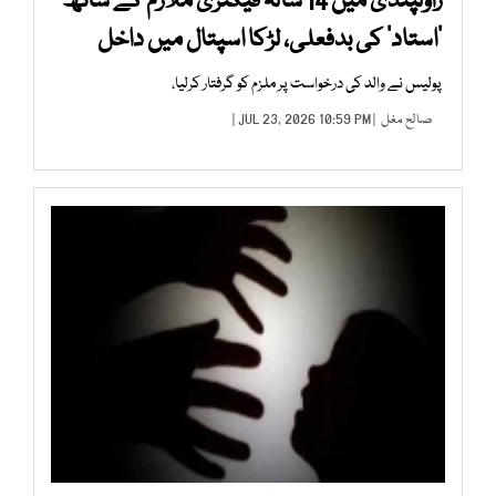
راولپنڈی میں 14 سالہ فیکٹری ملازم کے ساتھ
’استاد‘ کی بدفعلی، لڑکا اسپتال میں داخل
پولیس نے والد کی درخواست پر ملزم کو گرفتار کرلیا،
صالح مغل
| JUL 23, 2026 10:59 PM |