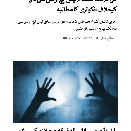
کیخلاف انکوائری کا مطالبہ
اجرتی قاتلوں کے زریعے قتل کا مبینہ طور پر سرا سابق ایس ایچ او سی سی
ڈی تک پہنچ رہا ہے ، لواحقین
صالح مغل
| JUL 26, 2026 05:58 PM |