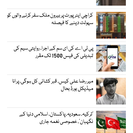
کراچی ایئرپورٹ پر بیرون ملک سفر کرنے والوں کو
سہولت دینے کا فیصلہ
پی ٹی اے کی ای سم کے اجرا، روایتی سیم کی
تبدیلی کی فیس 1500 تک مقرر
میر رضا علی کیس، قبر کشائی کل ہوگی، پرانا
میڈیکل بورڈ بحال
‘ترکیہ، سعودیہ، پاکستان، اسلامی دنیا کے
نگہبان’، خصوصی نغمہ جاری