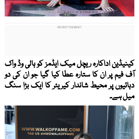
کینیڈین اداکارہ ریچل میک ایڈمز کو ہالی وڈ واک
آف فیم پر ان کا ستارہ عطا کیا گیا جو ان کی دو
دہائیوں پر محیط شاندار کیریئر کا ایک بڑا سنگ
میل ہے۔