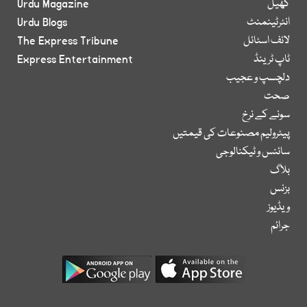
کھیل
Urdu Magazine
انٹرٹینمنٹ
Urdu Blogs
لائف اسٹائل
The Express Tribune
ٹاپ ٹرینڈ
Express Entertainment
دلچسپ و عجیب
صحت
سونے کے نرخ
پیٹرولیم مصنوعات کی قیمتیں
سائنس و ٹیکنالوجی
بلاگ
بزنس
ویڈیوز
جرائم