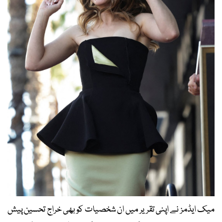
میک ایڈمز نے اپنی تقریر میں ان شخصیات کو بھی خراج تحسین پیش