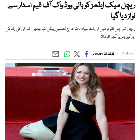
ریچل میک ایڈمز کو ہالی ووڈ واک آف فیم اسٹار سے
نواز دیا گیا
ریچل نے اپنی تقریر میں ان شخصیات کو خراج تحسین پیش کیا جنہوں نے ان کی زندگی
اور کیریئر پر گہرا اثر ڈالا
ویب ڈیسک
January 21, 2026