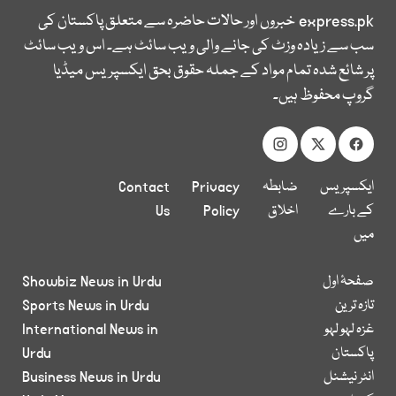
express.pk
خبروں اور حالات حاضرہ سے متعلق پاکستان کی
سب سے زیادہ وزٹ کی جانے والی ویب سائٹ ہے۔ اس ویب سائٹ
پر شائع شدہ تمام مواد کے جملہ حقوق بحق ایکسپریس میڈیا
گروپ محفوظ ہیں۔
ایکسپریس
ضابطہ
Privacy
Contact
کے بارے
اخلاق
Policy
Us
میں
صفحۂ اول
Showbiz News in Urdu
تازہ ترین
Sports News in Urdu
غزہ لہو لہو
International News in
پاکستان
Urdu
انٹر نیشنل
Business News in Urdu