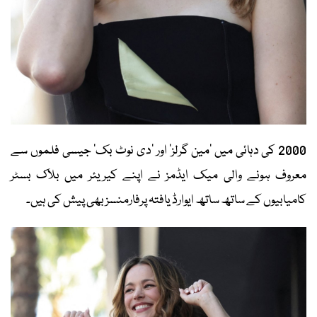
2000 کی دہائی میں ’مین گرلز‘ اور ’دی نوٹ بک‘ جیسی فلموں سے
معروف ہونے والی میک ایڈمز نے اپنے کیریئر میں بلاک بسٹر
کامیابیوں کے ساتھ ساتھ ایوارڈ یافتہ پرفارمنسز بھی پیش کی ہیں۔