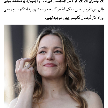
20 جنوری 2026 کو لاس اینجلس کے ہالی وڈ بلیوارڈ پر منعقد ہونے
والی اس تقریب میں میک ایڈمز کے ہمراہ مشہور ہدایتکار سیم ریمی
اور اداکار ڈومنال گلیسن بھی موجود تھے۔