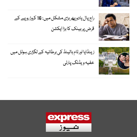
راج پال یادو پھر بڑی مشکل میں: 16 کروڑ روپے کے
قرض پر بینک کا بڑا ایکشن
زینڈایا اور ٹام ہالینڈ کی برطانیہ کے لگژری ہوٹل میں
خفیہ ویڈنگ پارٹی