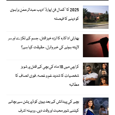
2025 کا ’کمال فن ایوارڈ‘ ادیب عبدالرحمٰن براہوی
کو دینے کا فیصلہ
بھارتی اداکارہ کا لرزہ خیز قتل، جسم کے ٹکڑے اور سر
لاپتہ ہونے کی خبر وائرل، حقیقت کیا ہے؟
کراچی میں 18 ماہ کی بچی کے قتل پر شوبز
شخصیات کا شدید غم و غصہ، فوری انصاف کا
مطالبہ
بچے کی پیدائش کے بعد بیوی کو ڈپریشن سے بچانے
کیلئے شوہر محبت اور وقت دیں، روبینہ اشرف