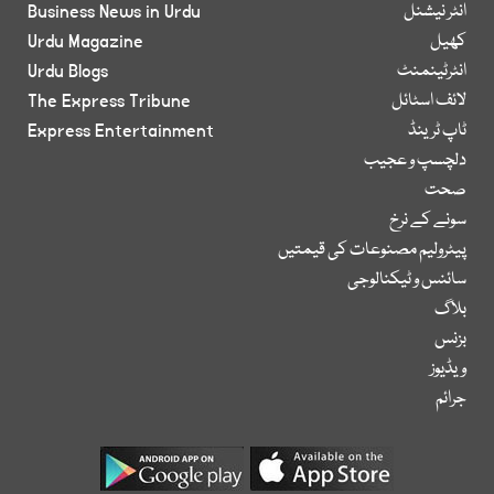
انٹر نیشنل
Business News in Urdu
کھیل
Urdu Magazine
انٹرٹینمنٹ
Urdu Blogs
لائف اسٹائل
The Express Tribune
ٹاپ ٹرینڈ
Express Entertainment
دلچسپ و عجیب
صحت
سونے کے نرخ
پیٹرولیم مصنوعات کی قیمتیں
سائنس و ٹیکنالوجی
بلاگ
بزنس
ویڈیوز
جرائم