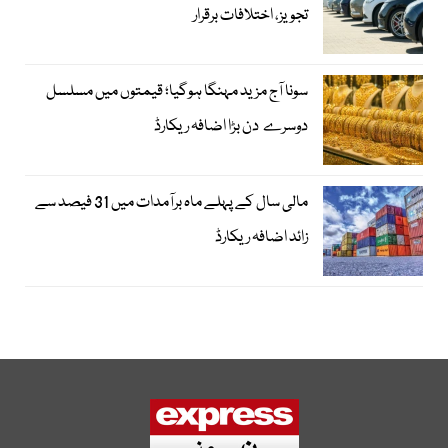
تجویز، اختلافات برقرار
سونا آج مزید مہنگا ہوگیا؛ قیمتوں میں مسلسل
دوسرے دن بڑا اضافہ ریکارڈ
مالی سال کے پہلے ماہ برآمدات میں 31 فیصد سے
زائد اضافہ ریکارڈ