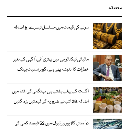
متعلقہ
سونے کی قیمت میں مسلسل تیسرے روز اضافہ
مالیاتی ٹیکنالوجی میں بہتری آئی، آگہی کے بغیر
خطرات کا اندیشہ بھی ہے، گورنر اسٹیٹ بینک
اگست کے پہلے ہفتے ہی مہنگائی کی رفتار میں
اضافہ، 20 اشیائے ضروریہ کی قیمتیں بڑھ گئیں
درآمدی گاڑیوں پر ٹیرف میں 52 فیصد کمی کی