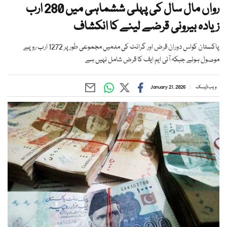
رواں مال سال کی پہلی ششماہی میں 280 ارب
زیادہ بیرونی قرضے لینے کا انکشاف
پاکستان کواس دوران قرض اور گرانٹ کی مدمیں مجموعی طور پر 1272 ارب روپے
موصول ہوئے جبکہ آئی ایم ایف کا قرض شامل نہیں ہے
ویب ڈیسک
January 21, 2026