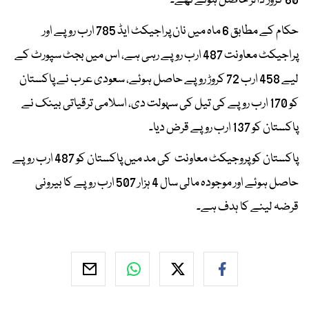
60 کروڑ ڈالر حاصل ہوئے تھے۔
حکام کے مطابق 6 ماہ میں نان پراجیکٹ ایڈ 785 ارب روپے اور
پراجیکٹ معاونت 487 ارب روپے رہی ہے، اس میں بجٹ سپورٹ کے
لیے 458 ارب 72 کروڑ روپے حاصل ہوئے، سعودی عرب نے پاکستان
کو 170 ارب روپے کی تیل کی سہولت دی، اسلامی ترقیاتی بینک نے
پاکستان کو 137 ارب روپے قرض دیا۔
پاکستان کو پروجیکٹ معاونت کی مد میں پاکستان کو 487 ارب روپے
حاصل ہوئے اور موجودہ مالی سال 4 ہزار 507 ارب روپے کا بیرونی
قرضہ لینے کا ہدف ہے۔