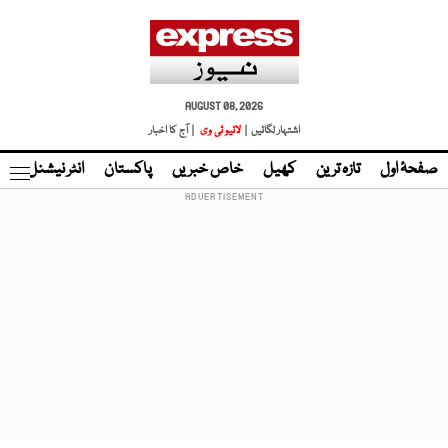
AUGUST 08, 2026
اشتہار لگائیں |
لائیو ٹی وی
| آج کا اخبار
صفحۂ اول
تازہ ترین
کھیل
خاص خبریں
پاکستان
انٹر نیشنل
ٹا