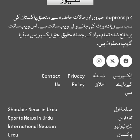
express.pk
خبروں اور حالات حاضرہ سے متعلق پاکستان کی
سب سے زیادہ وزٹ کی جانے والی ویب سائٹ ہے۔ اس ویب سائٹ
پر شائع شدہ تمام مواد کے جملہ حقوق بحق ایکسپریس میڈیا
گروپ محفوظ ہیں۔
ایکسپریس
ضابطہ
Privacy
Contact
کے بارے
اخلاق
Policy
Us
میں
صفحۂ اول
Showbiz News in Urdu
تازہ ترین
Sports News in Urdu
غزہ لہو لہو
International News in
پاکستان
Urdu