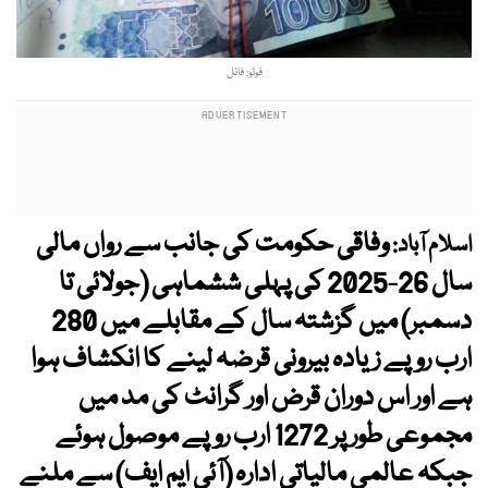
فوٹو: فائل
وفاقی حکومت کی جانب سے رواں مالی
اسلام آباد:
سال 26-2025 کی پہلی ششماہی (جولائی تا
دسمبر) میں گزشتہ سال کے مقابلے میں 280
ارب روپے زیادہ بیرونی قرضہ لینے کا انکشاف ہوا
ہے اور اس دوران قرض اور گرانٹ کی مد میں
مجموعی طور پر 1272 ارب روپے موصول ہوئے
جبکہ عالمی مالیاتی ادارہ (آئی ایم ایف) سے ملنے