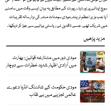
سوچ اپنانے پر زور دیا۔ رپورٹ کے مطابق یہ بیان ایسے وقت میں سامنے
آیا جب وزیر اعظم نریندر مودی سومنات مندر کی ہزار سالہ تقریبات
میں شریک تھے، جسے ناقدین نے ریاستی بیانیے سے جوڑ کر دیکھا۔
مزید پڑھیں
مودی دور میں متنازعہ قوانین: بھارت
میں آزادیٔ اظہار شدید خطرات سے دوچار
مودی حکومت کے شائننگ انڈیا دعوے
عالمی تجزیے میں بے نقاب