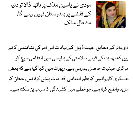
مودی نے یاسین ملک پر ہاتھ ڈالا تو دنیا
کے نقشے پر ہندوستان نہیں رہے گا،
مشعال ملک
دی وائر کے مطابق اجیت ڈوول کے بیانات اس امر کی نشاندہی کرتے
ہیں کہ بھارت کی قومی سلامتی کی پالیسی میں انتقامی سوچ کو
مرکزی حیثیت حاصل ہو رہی ہے۔ رپورٹ میں کہا گیا ہے کہ بعض
عسکری کارروائیوں کو بطور انتقامی اقدامات پیش کرنا اس رجحان کو
مزید واضح کرتا ہے، جو خطے میں کشیدگی کا سبب بن سکتا ہے۔