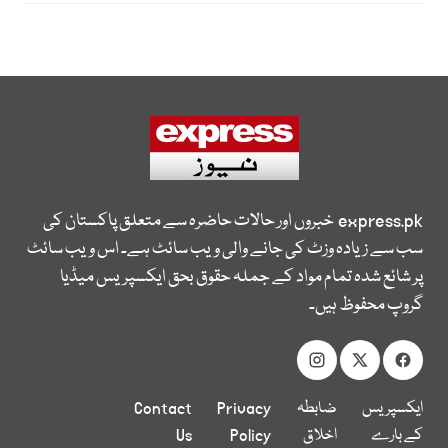
express.pk
خبروں اور حالات حاضرہ سے متعلق پاکستان کی
سب سے زیادہ وزٹ کی جانے والی ویب سائٹ ہے۔ اس ویب سائٹ
پر شائع شدہ تمام مواد کے جملہ حقوق بحق ایکسپریس میڈیا
گروپ محفوظ ہیں۔
ایکسپریس
ضابطہ
Privacy
Contact
کے بارے
اخلاق
Policy
Us