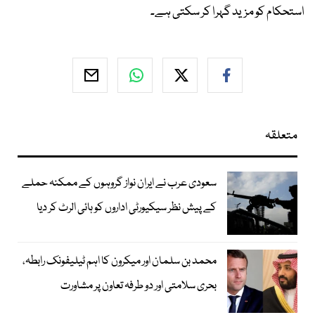
استحکام کو مزید گہرا کر سکتی ہے۔
متعلقہ
سعودی عرب نے ایران نواز گروہوں کے ممکنہ حملے
کے پیش نظر سیکیورٹی اداروں کو ہائی الرٹ کر دیا
محمد بن سلمان اور میکرون کا اہم ٹیلیفونک رابطہ،
بحری سلامتی اور دو طرفہ تعاون پر مشاورت