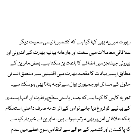
رپورٹ میں یہ بھی کہا گیا ہے کہ کشمیر پالیسی سمیت دیگر
علاقائی معاملات میں سخت اور جارحانہ بیانیہ بھارت کے اندرونی اور
بیرونی چیلنجز میں اضافے کا باعث بن سکتا ہے۔ بعض ماہرین کے
مطابق ایسے بیانات کا مقصد بھارت میں اقلیتوں سے متعلق انسانی
حقوق کے مسائل اور جمہوری زوال سے توجہ ہٹانا بھی ہو سکتا ہے۔
تجزیہ کاروں کا کہنا ہے کہ جب ریاستی سطح پر نفرت اور انتہا پسندی
کے بیانیے کو فروغ دیا جائے تو اس کے اثرات نہ صرف داخلی استحکام
بلکہ علاقائی امن پر بھی مرتب ہوتے ہیں۔ ماہرین نے خبردار کیا ہے
کہ پاکستان اور کشمیر کے حوالے سے انتقامی سوچ خطے میں عدم