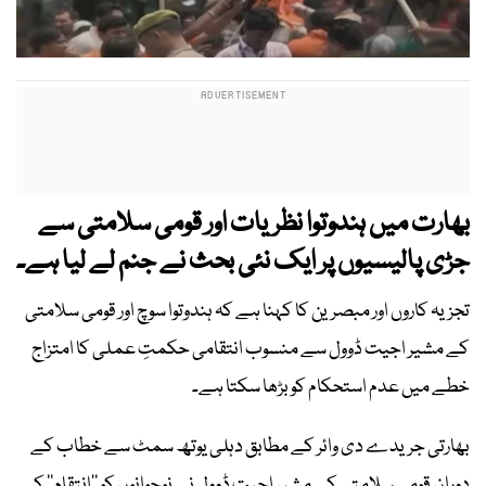
بھارت میں ہندوتوا نظریات اور قومی سلامتی سے
جڑی پالیسیوں پر ایک نئی بحث نے جنم لے لیا ہے۔
تجزیہ کاروں اور مبصرین کا کہنا ہے کہ ہندوتوا سوچ اور قومی سلامتی
کے مشیر اجیت ڈوول سے منسوب انتقامی حکمتِ عملی کا امتزاج
خطے میں عدم استحکام کو بڑھا سکتا ہے۔
بھارتی جریدے دی وائر کے مطابق دہلی یوتھ سمٹ سے خطاب کے
دوران قومی سلامتی کے مشیر اجیت ڈوول نے نوجوانوں کو ’’انتقام‘‘ کی