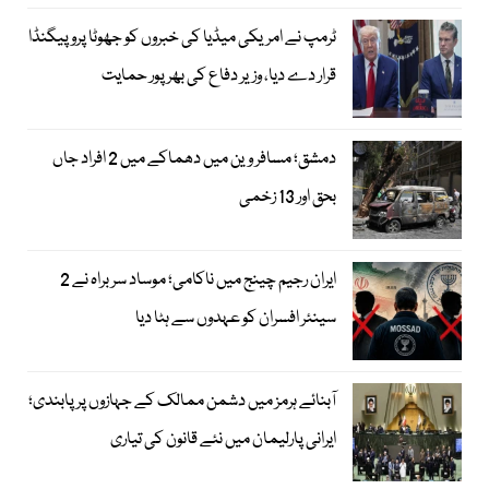
ٹرمپ نے امریکی میڈیا کی خبروں کو جھوٹا پروپیگنڈا
قرار دے دیا، وزیر دفاع کی بھرپور حمایت
دمشق؛ مسافر وین میں دھماکے میں 2 افراد جاں
بحق اور 13 زخمی
ایران رجیم چینج میں ناکامی؛ موساد سربراہ نے 2
سینئر افسران کو عہدوں سے ہٹا دیا
آبنائے ہرمز میں دشمن ممالک کے جہازوں پر پابندی؛
ایرانی پارلیمان میں نئے قانون کی تیاری