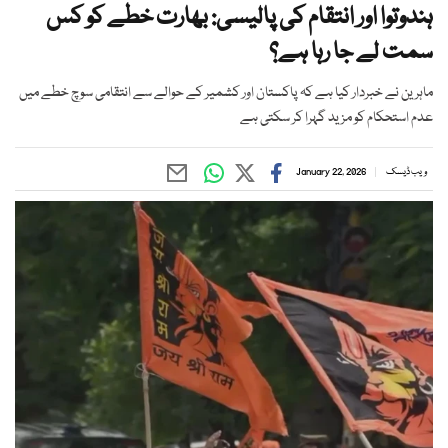
ہندوتوا اور انتقام کی پالیسی: بھارت خطے کو کس
سمت لے جا رہا ہے؟
ماہرین نے خبردار کیا ہے کہ پاکستان اور کشمیر کے حوالے سے انتقامی سوچ خطے میں
عدم استحکام کو مزید گہرا کر سکتی ہے
ویب ڈیسک
January 22, 2026