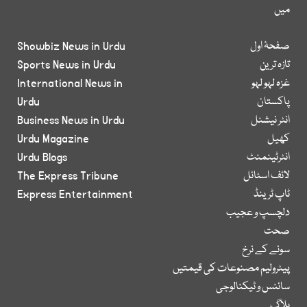
میں
صفحۂ اول
Showbiz News in Urdu
تازہ ترین
Sports News in Urdu
غزہ لہو لہو
International News in
پاکستان
Urdu
انٹر نیشنل
Business News in Urdu
کھیل
Urdu Magazine
انٹرٹینمنٹ
Urdu Blogs
لائف اسٹائل
The Express Tribune
ٹاپ ٹرینڈ
Express Entertainment
دلچسپ و عجیب
صحت
سونے کے نرخ
پیٹرولیم مصنوعات کی قیمتیں
سائنس و ٹیکنالوجی
بلاگ