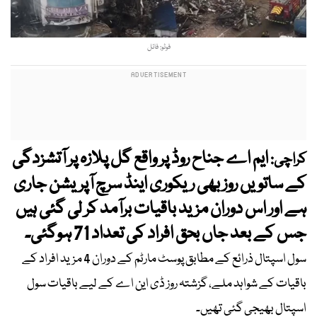
فوٹو: فائل
ایم اے جناح روڈ پر واقع گل پلازہ پر آتشزدگی
کراچی:
کے ساتویں روز بھی ریکوری اینڈ سرچ آپریشن جاری
ہے اور اس دوران مزید باقیات برآمد کر لی گئی ہیں
جس کے بعد جاں بحق افراد کی تعداد 71 ہوگئی۔
سول اسپتال ذرائع کے مطابق پوسٹ مارٹم کے دوران 4 مزید افراد کے
باقیات کے شواہد ملے، گزشتہ روز ڈی این اے کے لیے باقیات سول
اسپتال بھیجی گئی تھیں۔