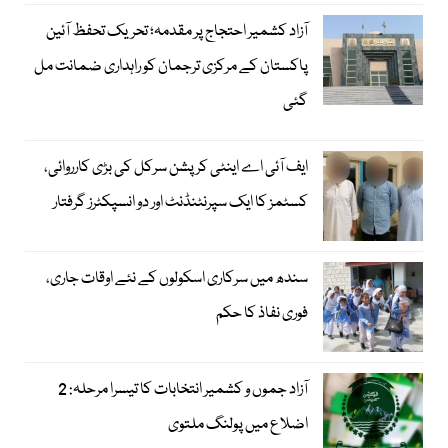
آزاد کشمیر احتجاج پر مقدمہ؛ تحریک تحفظ آئین
پاکستان کے مرکزی ترجمان کو راہداری ضمانت مل
گئی
ایف آئی اے اینٹی کرپشن سرکل کی بڑی کارروائی،
کسٹمز کا ایک سپرنٹنڈنٹ اور دو انسپکٹرز گرفتار
سندھ میں سرکاری اسکولوں کے نئے اوقات جاری،
فوری نفاذ کا حکم
آزاد جموں و کشمیر انتخابات کا تیسرا مرحلہ: 2
اضلاع میں پولنگ ملتوی