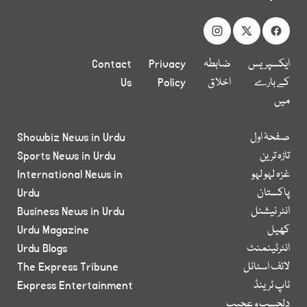
ایکسپریس
ضابطہ
Privacy
Contact
کے بارے
اخلاق
Policy
Us
میں
صفحۂ اول
Showbiz News in Urdu
تازہ ترین
Sports News in Urdu
غزہ لہو لہو
International News in
پاکستان
Urdu
انٹر نیشنل
Business News in Urdu
کھیل
Urdu Magazine
انٹرٹینمنٹ
Urdu Blogs
لائف اسٹائل
The Express Tribune
ٹاپ ٹرینڈ
Express Entertainment
دلچسپ و عجیب