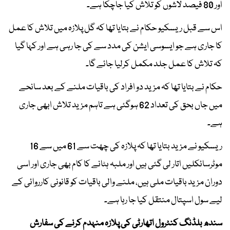
اور 80 فیصد لاشوں کو تلاش کیا جاچکا ہے۔
اس سے قبل ریسکیو حکام نے بتایا تھا کہ گل پلازہ میں تلاش کا عمل
کا جاری ہے جو ایسوسی ایشن کی مدد سے کی جا رہی ہے اور کہا گیا
کہ تلاش کا عمل جلد مکمل کرلیا جائے گا۔
حکام نے بتایا تھا کہ مزید دو افراد کی باقیات ملنے کے بعد سانحے
میں جاں بحق کی تعداد 62 ہوگئی ہے تاہم مزید تلاش ابھی جاری
ہے۔
ریسکیو نے مزید بتایا تھا کہ پلازہ کی چھت سے 61 میں سے 16
موٹرسائکلیں اتار لی گئی ہیں اور ملبہ ہٹانے کا کام بھی جاری اور اسی
دوران مزید باقیات ملی ہیں، ملنے والی باقیات کو قانونی کارروائی کے
لیے سول اسپتال منتقل کیا جا رہا ہے۔
سندھ بلڈنگ کنٹرول اتھارٹی کی پلازہ منہدم کرنے کی سفارش