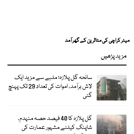
میئر کراچی کی متاثرین کے گھر آمد
مزید پڑھیں
سانحہ گل پلازہ؛ ملبے سے مزید ایک
لاش برآمد، اموات کی تعداد 29 تک پہنچ
گئی
گل پلازہ کا 40 فیصد حصہ منہدم،
شاپنگ کیلئے مشہور عمارت کی