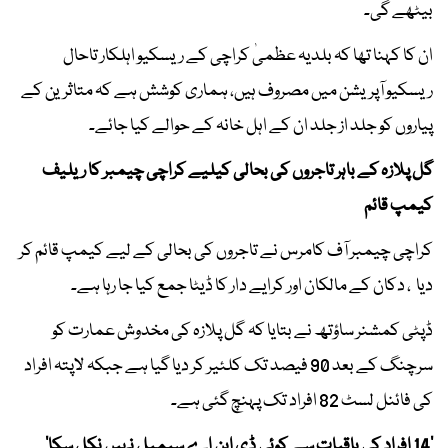
بیٹھے گی۔
ان کا کہنا تھا کہ بلدیہ عظمیٰ کراچی کے ریسکیو اہلکار تاحال
ریسکیو آپریشن میں مصروف ہیں، ہماری کوشش ہے کہ متاثرین کے
پیاروں کو جلد از جلد ان کے اہل خانہ کے حوالے کیا جائے۔
گل پلازہ کے باہر تاجروں کی بحالی کیلیے کراچی چیمبر کا ریلیف
کیمپ قائم
کراچی چیمبر آف کامرس نے تاجروں کی بحالی کے لیے کیمپ قائم کر
دیا ، دکان کے مالکان اور کرایے دار کا ڈیٹا جمع کیا جا رہا ہے۔
ڈپٹی کمشنر ساؤتھ نے بتایا کہ گل پلازہ کی مخدوش عمارت کو
سرچنگ کے بعد 90 فیصد تک کلئیر کر دیا گیا ہے جبکہ لاپتہ افراد
کی فائنل لسٹ 82 افراد تک پہنچ گئی ہے۔
’14 افراد کی باقیات سے کوئی ڈی این اے سیمپل نہیں نکل سکا‘