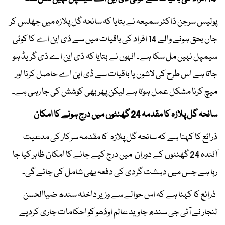
پولیس سرجن ڈاکٹر سمیعہ نے بتایا کہ سانحہ گل پلازہ میں جھلس کر
جاں بحق ہونے والے 14 افراد کی باقیات میں سے ڈی این اے کا کوئی
سیمپل نہیں مل سکا ہے۔ انہوں نے بتایا کہ ڈی این اے ڈی گریڈ ہو
جاتا ہے اس طرح کی لاشوں یا باقیات سے ڈی این اے حاصل کرنا اور
میچ کرنا مشکل عمل ہوتا ہے لیکن پھر بھی کوشش کی جا رہی ہے۔
سانحہ گل پلازہ کا مقدمہ 24 گھنٹوں میں درج ہونے کا امکان
ذرائع کا کہنا ہے کہ سانحہ گل پلازہ کا مقدمہ سرکار کی مدعیت
آئندہ 24 گھنٹوں کے دوران میں درج کیے جانے کا امکان ظاہر کیا جا
رہا ہے جس میں دہشت گردی کی دفعہ بھی شامل کی جائے گی۔
ذرائع کا کہنا ہے کہ اس حوالے سے وزیر داخلہ سندھ ضیاالحسن
لنجار نے آئی جی سندھ جاوید عالم اوڈھو کو احکامات جاری کردیے