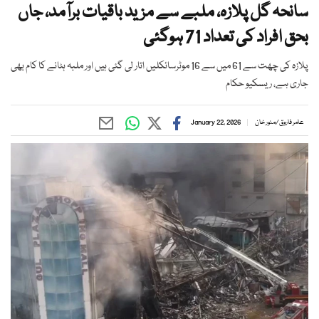
سانحہ گل پلازہ، ملبے سے مزید باقیات برآمد، جاں
بحق افراد کی تعداد 71 ہوگئی
پلازہ کی چھت سے 61 میں سے 16 موٹرسائکلیں اتار لی گئی ہیں اور ملبہ ہٹانے کا کام بھی
جاری ہے، ریسکیو حکام
عامر فاروق
/
منور خان
January 22, 2026