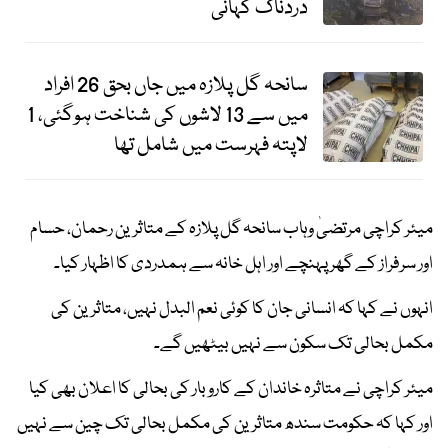
دردناک کہانی
سانحہ گل پلازہ میں جاں بحق 26 افراد
میں سے 13 لاشوں کی شناخت ہوگئی، 1
لاپتہ فہرست میں شامل تھا
میئر کراچی مرتضیٰ وہاب سانحہ گل پلازہ کے متاثرین رحمان، حسام
اور سرفراز کے گھر پہنچے اور اہل خانہ سے ہمدردی کا اظہار کیا۔
انہوں نے کہا کہ انسانی جان کا کوئی نعم البدل نہیں، متاثرین کی
مکمل بحالی تک سکون سے نہیں بیٹھیں گے۔
میئر کراچی نے متاثرہ خاندان کے کاروبار کی بحالی کا اعلان بھی کیا
اور کہا کہ حکومت سندھ متاثرین کی مکمل بحالی تک چین سے نہیں