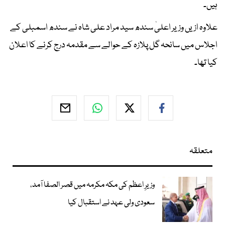
ہیں۔
علاوہ ازیں وزیر اعلیٰ سندھ سید مراد علی شاہ نے سندھ اسمبلی کے
اجلاس میں سانحہ گل پلازہ کے حوالے سے مقدمہ درج کرنے کا اعلان
کیا تھا۔
متعلقہ
وزیرِ اعظم کی مکہ مکرمہ میں قصر الصفا آمد،
سعودی ولی عہد نے استقبال کیا