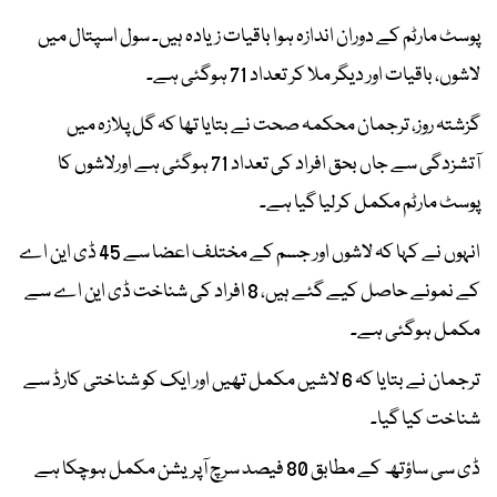
پوسٹ مارٹم کے دوران اندازہ ہوا باقیات زیادہ ہیں۔ سول اسپتال میں
لاشوں، باقیات اور دیگر ملا کر تعداد 71 ہوگئی ہے۔
گزشتہ روز، ترجمان محکمہ صحت نے بتایا تھا کہ گل پلازہ میں
آتشزدگی سے جاں بحق افراد کی تعداد 71 ہوگئی ہے اورلاشوں کا
پوسٹ مارٹم مکمل کرلیا گیا ہے۔
انہوں نے کہا کہ لاشوں اور جسم کے مختلف اعضا سے 45 ڈی این اے
کے نمونے حاصل کیے گئے ہیں، 8 افراد کی شناخت ڈی این اے سے
مکمل ہوگئی ہے۔
ترجمان نے بتایا کہ 6 لاشیں مکمل تھیں اور ایک کو شناختی کارڈ سے
شناخت کیا گیا۔
ڈی سی ساؤتھ کے مطابق 80 فیصد سرچ آپریشن مکمل ہوچکا ہے