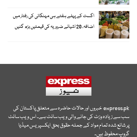
اگست کے پہلے ہفتے ہی مہنگائی کی رفتار میں
اضافہ، 20 اشیائے ضروریہ کی قیمتیں بڑھ گئیں
express.pk
خبروں اور حالات حاضرہ سے متعلق پاکستان کی
سب سے زیادہ وزٹ کی جانے والی ویب سائٹ ہے۔ اس ویب سائٹ
پر شائع شدہ تمام مواد کے جملہ حقوق بحق ایکسپریس میڈیا
گروپ محفوظ ہیں۔