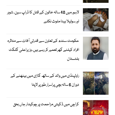
لاہور میں 40 سالہ خاتون کے قتل کا ڈراپ سین، شوہر
اور سوتیلا بیٹا ملوث نکلے
حکومت سندھ کے تعاون سے قدرتی آفات سے متاثرہ
افراد کیلئے گھر تعمیر کر رہے ہیں، وزیراعلیٰ گلگت
بلتستان
راولپنڈی میں والد کے ساتھ گاڑی میں بیٹھنے کے
دوران 6 سالہ بچی پراسرار طور پر لاپتا
کراچی میں ڈکیتی مزاحمت پر چوکیدار جاں بحق