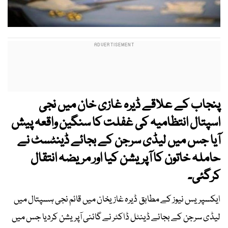
پنجاب کے علاقے ڈیرہ غازی خان میں نجی
اسپتال انتظامیہ کی غفلت کا سنگین واقعہ پیش
آیا جس میں لیڈی سرجن کے بجائے ڈینٹسٹ نے
حاملہ خاتون کا آپریشن کیا اور مریضہ انتقال
کرگئی۔
ایکسپریس نیوز کے مطابق ڈیرہ غازیخان میں قائم نجی ہسپتال میں
لیڈی سرجن کے بجائے ڈینٹل ڈاکٹر نے گائنی آپریشن کردیا جس میں