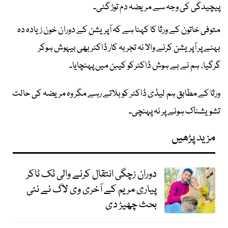
پیچیدگی کی وجہ سے مریضہ دم توڑ گئی۔
متوفی خاتون کے ورثا کا کہنا ہے کہ آپریشن کے دوران خون زیادہ دہ
بہنے پر آپریشن کرنے والا نہ تجربہ کار ڈاکٹر بھی بیہوش ہوکر
گرگیا، ہم نے بے ہوش ڈاکٹرکو کیبن میں پہنچایا۔
ورثا کے مطابق ہم لیڈی ڈاکٹر کو بلاتے رہے مگر وہ مریضہ کی حالت
تشویشناک ہونے پر نہ پہنچی۔
مزید پڑھیں
دوران زچگی انتقال کرنے والی ٹک ٹاکر
پیاری مریم کے آخری وی لاگ نے نئی
بحث چھیڑ دی