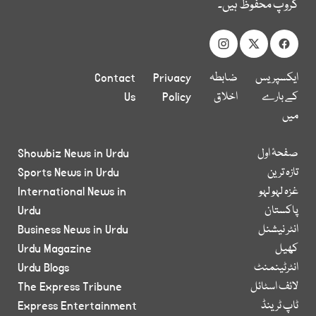
گروپ محفوظ ہیں۔
ایکسپریس
ضابطہ
Privacy
Contact
کے بارے
اخلاق
Policy
Us
میں
صفحۂ اول
Showbiz News in Urdu
تازہ ترین
Sports News in Urdu
غزہ لہو لہو
International News in
پاکستان
Urdu
انٹر نیشنل
Business News in Urdu
کھیل
Urdu Magazine
انٹرٹینمنٹ
Urdu Blogs
لائف اسٹائل
The Express Tribune
ٹاپ ٹرینڈ
Express Entertainment