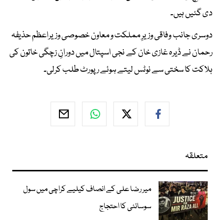
دی گئیں ہیں۔
دوسری جانب وفاقی وزیرِ مملکت و معاون خصوصی وزیراعظم حذیفہ
رحمان نے ڈیرہ غازی خان کے نجی اسپتال میں دورانِ زچگی خاتون کی
ہلاکت کا سختی سے نوٹس لیتے ہوئے رپورٹ طلب کرلی۔
متعلقہ
میر رضا علی کے انصاف کیلیے کراچی میں سول
سوسائٹی کا احتجاج