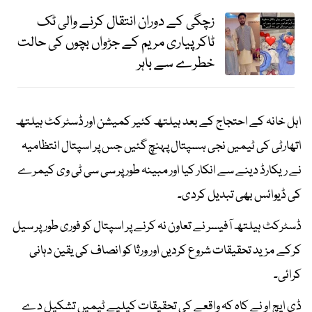
زچگی کے دوران انتقال کرنے والی ٹک
ٹاکر پیاری مریم کے جڑواں بچوں کی حالت
خطرے سے باہر
اہل خانہ کے احتجاج کے بعد ہیلتھ کئیر کمیشن اور ڈسٹرکٹ ہیلتھ
اتھارٹی کی ٹیمیں نجی ہسپتال پہنچ گئیں جس پر اسپتال انتظامیہ
نے ریکارڈ دینے سے انکار کیا اور مبینہ طور پر سی سی ٹی وی کیمرے
کی ڈیوائس بھی تبدیل کردی۔
ڈسٹرکٹ ہیلتھ آفیسر نے تعاون نہ کرنے پر اسپتال کو فوری طورپر سیل
کرکے مزید تحقیقات شروع کردیں اور ورثا کو انصاف کی یقین دہانی
کرائی۔
ڈی ایچ او نے کاہ کہ واقعے کی تحقیقات کیلیے ٹیمیں تشکیل دے