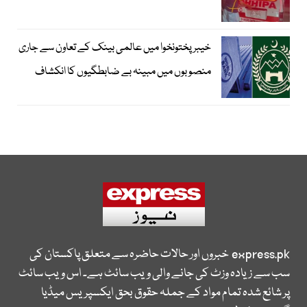
خیبرپختونخوا میں عالمی بینک کے تعاون سے جاری
منصوبوں میں مبینہ بے ضابطگیوں کا انکشاف
express.pk
خبروں اور حالات حاضرہ سے متعلق پاکستان کی
سب سے زیادہ وزٹ کی جانے والی ویب سائٹ ہے۔ اس ویب سائٹ
پر شائع شدہ تمام مواد کے جملہ حقوق بحق ایکسپریس میڈیا