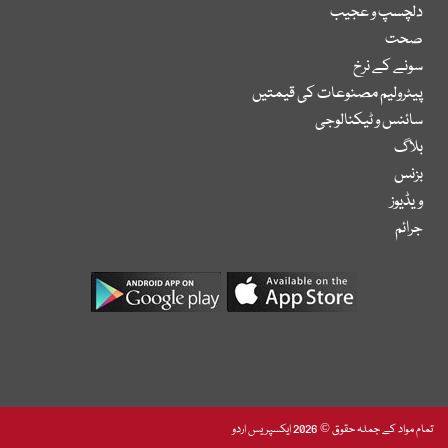
دلچسپ و عجیب
صحت
سونے کے نرخ
پیٹرولیم مصنوعات کی قیمتیں
سائنس و ٹیکنالوجی
بلاگ
بزنس
ویڈیوز
جرائم
تمام مواد کے جملہ حقوق © 2026 ایکسپریس اردو