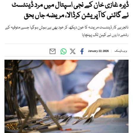
ڈیرہ غازی خان کے نجی اسپتال میں مرد ڈینٹسٹ
نے گائنی کا آپریشن کرڈالا، مریضہ جاں بحق
ناتجربے کار ڈینٹسٹ مریضہ کا خون دیکھ کر خود بھی بے ہوش ہوگیا جسے متوفیہ کے
رشتے داروں نے کیبن تک پہنچایا
ویب ڈیسک
January 22, 2026