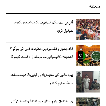
متعلقہ
آئی بی اے سکھر نے ایم ڈی کیٹ امتحان کو ری
شیڈول کردیا
آزاد جموں و کشمیر میں حکومت کس کی ہوگی؟
انتخابات کا تیسرا اور اہم مرحلہ 10 اگست کو ہوگا
بیوہ خاتون کے ساتھ زیادتی کرنے والا درندہ صفت
سفاک ملزم گرفتار
ردالفتنہ-3 : بلوچستان میں فتنہ الہندوستان کے