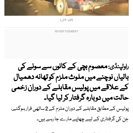
(فوٹو : فائل)
معصوم بچی کے کانوں سے سونے کی
راولپنڈی:
بالیاں نوچنے میں ملوث ملزم کو تھانہ دھمیال
کے علاقے میں پولیس مقابلے کے دوران زخمی
حالت میں دوبارہ گرفتار کر لیا گیا۔
پولیس کے مطابق مقابلے کے دوران ملزم کے 2 ساتھی فرار ہوگئے،
جن کی گرفتاری کے لیے چھاپے مارے جا رہے ہیں۔