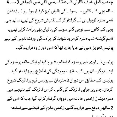
چند روز قبل اشرف کالونی کے علاقے میں گلی میں کھیلتی 3 سے 4
سالہ بچی کے کانوں سے سونے کی بالیاں نوچ کر فرار ہونے والے ذیشان
نامی ملزم کو پولیس نے گرفتار کر کے تفتیش شروع کی تھی، ساتھ ہی
بچی کے کانوں سے نوچی گئی سونے کی بالیاں بھی برآمد کرلی تھیں،
تاہم گزشتہ شب ملزم کو مزید شواہد کی برآمدگی اور نشاندہی کے لیے
پولیس تحویل میں لے جایا جا رہا تھا کہ اس دوران وہ فرار ہو گیا۔
پولیس نے فوری طور پر ملزم کا تعاقب شروع کیا اور ایک مقام پر ملزم کی
اپنے دیگر ساتھیوں کے ساتھ موجودگی کی اطلاع پر چھاپا مارا گیا۔
پولیس کے مطابق اس دوران 3 ملزمان نے پولیس ٹیم پر فائرنگ شروع
کر دی، جس پر جوابی فائرنگ کی گئی۔ کراس فائرنگ کے نتیجے میں
ملزم ذیشان زخمی حالت میں دوبارہ گرفتار کر لیا گیا جب کہ اس کے
2 ساتھی موقع سے فرار ہو گئے۔ زخمی ملزم کے قبضے سے اسلحہ