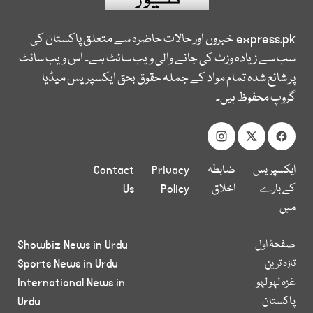
express.pk
خبروں اور حالات حاضرہ سے متعلق پاکستان کی
سب سے زیادہ وزٹ کی جانے والی ویب سائٹ ہے۔ اس ویب سائٹ
پر شائع شدہ تمام مواد کے جملہ حقوق بحق ایکسپریس میڈیا
گروپ محفوظ ہیں۔
ایکسپریس
ضابطہ
Privacy
Contact
کے بارے
اخلاق
Policy
Us
میں
صفحۂ اول
Showbiz News in Urdu
تازہ ترین
Sports News in Urdu
غزہ لہو لہو
International News in
پاکستان
Urdu