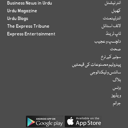
انٹر نیشنل
Business News in Urdu
کھیل
Urdu Magazine
انٹرٹینمنٹ
Urdu Blogs
لائف اسٹائل
The Express Tribune
ٹاپ ٹرینڈ
Express Entertainment
دلچسپ و عجیب
صحت
سونے کے نرخ
پیٹرولیم مصنوعات کی قیمتیں
سائنس و ٹیکنالوجی
بلاگ
بزنس
ویڈیوز
جرائم