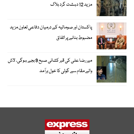
مزید 12 دہشت گرد ہلاک
پاکستان اور صومالیہ کے درمیان دفاعی تعاون مزید
مضبوط بنانے پر اتفاق
میر رضا علی کی قبر کشائی صبح 9 بجے ہوگی، لاش
والے مقام سے گولی کا خول برآمد