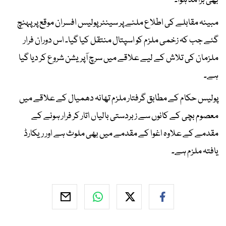
بھی برآمد ہوا۔
مبینہ مقابلے کی اطلاع ملنے پر سینئر پولیس افسران موقع پر پہنچ
گئے جب کہ زخمی ملزم کو اسپتال منتقل کیا گیا۔ اس دوران فرار
ملزمان کی تلاش کے لیے علاقے میں سرچ آپریشن شروع کر دیا گیا
ہے۔
پولیس حکام کے مطابق گرفتار ملزم تھانہ دھمیال کے علاقے میں
معصوم بچی کے کانوں سے زبردستی بالیاں اتار کر فرار ہونے کے
مقدمے کے علاوہ اغوا کے مقدمے میں بھی ملوث ہے اور ریکارڈ
یافتہ ملزم ہے۔