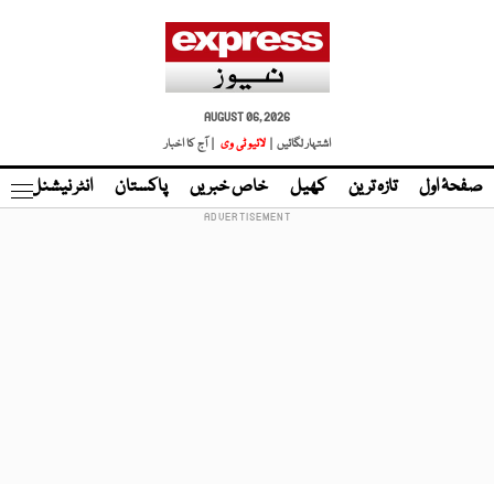
AUGUST 06, 2026
اشتہار لگائیں |
لائیو ٹی وی
| آج کا اخبار
صفحۂ اول
تازہ ترین
کھیل
خاص خبریں
پاکستان
انٹر نیشنل
ٹا