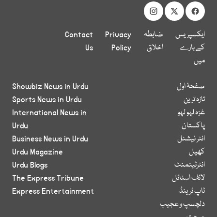
ایکسپریس
ضابطہ
Privacy
Contact
کے بارے
اخلاق
Policy
Us
میں
صفحۂ اول
Showbiz News in Urdu
تازہ ترین
Sports News in Urdu
غزہ لہو لہو
International News in
پاکستان
Urdu
انٹر نیشنل
Business News in Urdu
کھیل
Urdu Magazine
انٹرٹینمنٹ
Urdu Blogs
لائف اسٹائل
The Express Tribune
ٹاپ ٹرینڈ
Express Entertainment
دلچسپ و عجیب