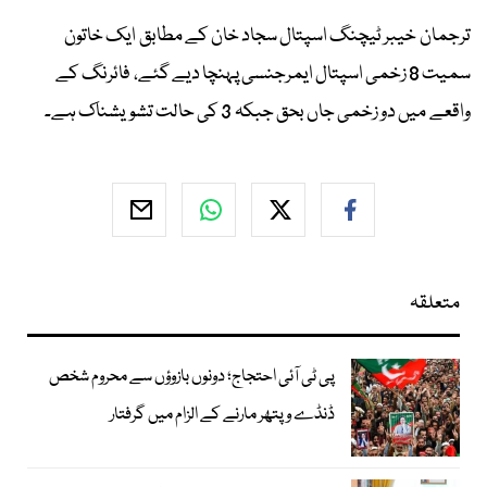
ترجمان خیبر ٹیچنگ اسپتال سجاد خان کے مطابق ایک خاتون
سمیت 8 زخمی اسپتال ایمرجنسی پہنچا دیے گئے، فائرنگ کے
واقعے میں دو زخمی جاں بحق جبکہ 3 کی حالت تشویشناک ہے۔
متعلقہ
پی ٹی آئی احتجاج؛ دونوں بازوؤں سے محروم شخص
ڈنڈے و پتھر مارنے کے الزام میں گرفتار