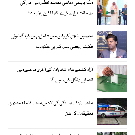
مکہ باہمی دفاعی معاہدہ خطے میں امن کی
ضمانت فراہم کرے گا، اراکین پارلیمنٹ
تحصیل غازی کو وفاق میں شامل نہیں کیا گیا نوٹی
فکیشن جعلی ہے، کے پی حکومت
آزاد کشمیر عام انتخابات کے آخری مرحلے میں
انتخابی دنگل کل سجے گا
ملتان: لڑکے اور لڑکی کی لاشیں ملنے کا مقدمہ درج،
تحقیقات کا آغاز