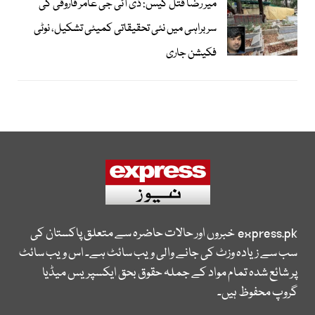
میر رضا قتل کیس: ڈی آئی جی عامر فاروقی کی
سربراہی میں نئی تحقیقاتی کمیٹی تشکیل، نوٹی
فکیشن جاری
express.pk
خبروں اور حالات حاضرہ سے متعلق پاکستان کی
سب سے زیادہ وزٹ کی جانے والی ویب سائٹ ہے۔ اس ویب سائٹ
پر شائع شدہ تمام مواد کے جملہ حقوق بحق ایکسپریس میڈیا
گروپ محفوظ ہیں۔