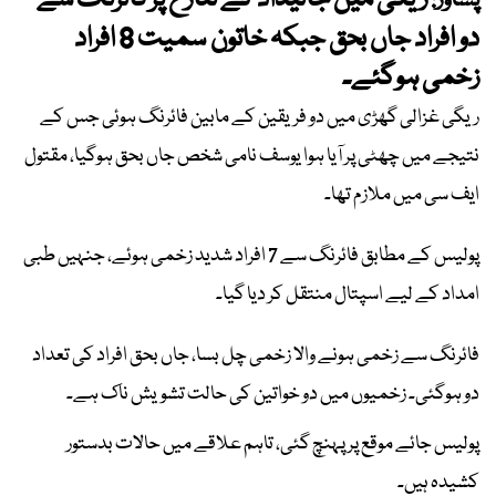
ریگی میں جائیداد کے تنازع پر فائرنگ سے
پشاور:
دو افراد جاں بحق جبکہ خاتون سمیت 8 افراد
زخمی ہوگئے۔
ریگی غزالی گھڑی میں دو فریقین کے مابین فائرنگ ہوئی جس کے
نتیجے میں چھٹی پر آیا ہوا یوسف نامی شخص جاں بحق ہوگیا، مقتول
ایف سی میں ملازم تھا۔
پولیس کے مطابق فائرنگ سے 7 افراد شدید زخمی ہوئے، جنہیں طبی
امداد کے لیے اسپتال منتقل کر دیا گیا۔
فائرنگ سے زخمی ہونے والا زخمی چل بسا، جاں بحق افراد کی تعداد
دو ہوگئی۔ زخمیوں میں دو خواتین کی حالت تشویش ناک ہے۔
پولیس جائے موقع پر پہنچ گئی، تاہم علاقے میں حالات بدستور
کشیدہ ہیں۔