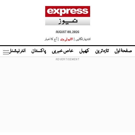
AUGUST 09, 2026
اشتہار لگائیں |
لائیو ٹی وی
| آج کا اخبار
صفحۂ اول
تازہ ترین
کھیل
خاص خبریں
پاکستان
انٹر نیشنل
ٹا