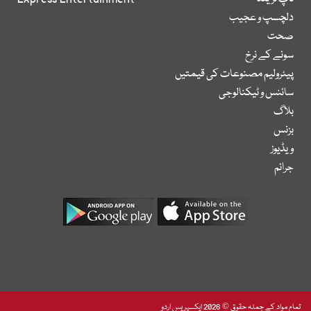
دلچسپ و عجیب
صحت
سونے کے نرخ
پیٹرولیم مصنوعات کی قیمتیں
سائنس و ٹیکنالوجی
بلاگ
بزنس
ویڈیوز
جرائم
تمام مواد کے جملہ حقوق © 2026 ایکسپریس اردو