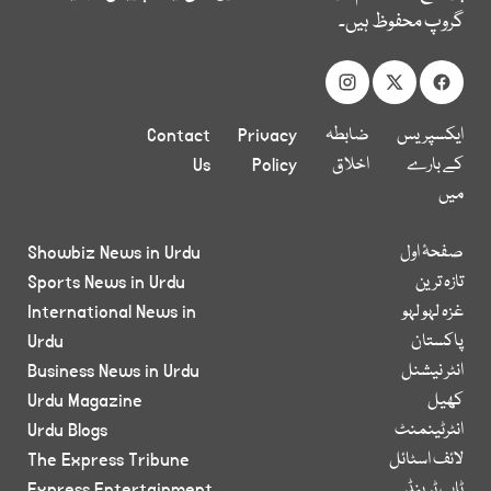
گروپ محفوظ ہیں۔
ایکسپریس
ضابطہ
Privacy
Contact
کے بارے
اخلاق
Policy
Us
میں
صفحۂ اول
Showbiz News in Urdu
تازہ ترین
Sports News in Urdu
غزہ لہو لہو
International News in
پاکستان
Urdu
انٹر نیشنل
Business News in Urdu
کھیل
Urdu Magazine
انٹرٹینمنٹ
Urdu Blogs
لائف اسٹائل
The Express Tribune
ٹاپ ٹرینڈ
Express Entertainment