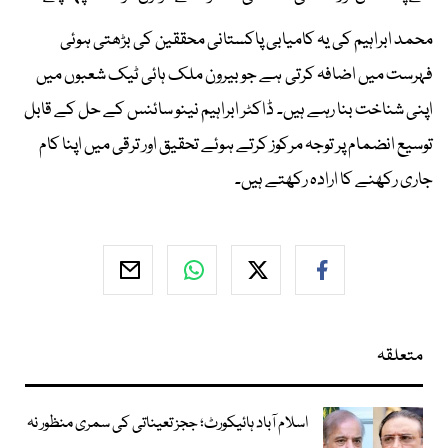
محمد ابراہیم کی یہ کامیابی پاکستانی محققین کی بڑھتی ہوئی
فہرست میں اضافہ کرتی ہے جو بیرون ملک ہائی ٹیک شعبوں میں
اپنی شناخت بنا رہے ہیں۔ ڈاکٹر ابراہیم نینو سائنس کے حل کے قابل
توسیع انضمام پر توجہ مرکوز کرتے ہوئے تحقیق اور ترقی میں اپنا کام
جاری رکھنے کا ارادہ رکھتے ہیں۔
متعلقہ
اسلام آباد ہائیکورٹ؛ ججز تعیناتی کی سمری منظور نہ