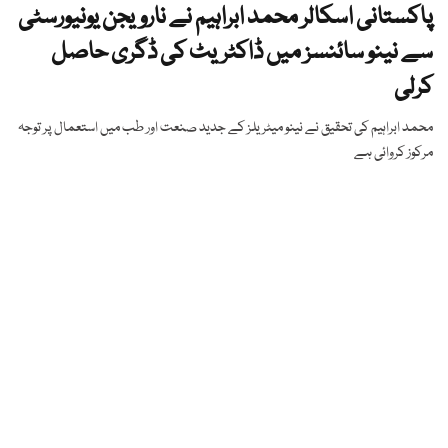
پاکستانی اسکالر محمد ابراہیم نے نارویجن یونیورسٹی
سے نینو سائنسز میں ڈاکٹریٹ کی ڈگری حاصل
کرلی
محمد ابراہیم کی تحقیق نے نینو میٹریلز کے جدید صنعت اور طب میں استعمال پر توجہ
مرکوز کروائی ہے