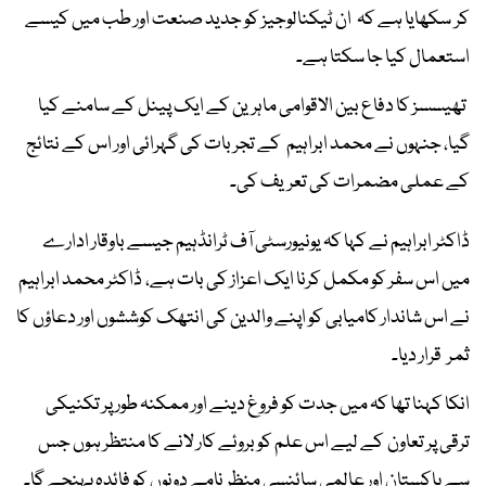
کر سکھایا ہے کہ ان ٹیکنالوجیز کو جدید صنعت اور طب میں کیسے
استعمال کیا جا سکتا ہے۔
تھیسسز کا دفاع بین الاقوامی ماہرین کے ایک پینل کے سامنے کیا
گیا، جنہوں نے محمد ابراہیم کے تجربات کی گہرائی اور اس کے نتائج
کے عملی مضمرات کی تعریف کی۔
ڈاکٹر ابراہیم نے کہا کہ یونیورسٹی آف ٹرانڈہیم جیسے باوقار ادارے
میں اس سفر کو مکمل کرنا ایک اعزاز کی بات ہے، ڈاکٹر محمد ابراہیم
نے اس شاندار کامیابی کو اپنے والدین کی انتھک کوششوں اور دعاؤں کا
ثمر قرار دیا۔
انکا کہنا تھا کہ میں جدت کو فروغ دینے اور ممکنہ طور پر تکنیکی
ترقی پر تعاون کے لیے اس علم کو بروئے کار لانے کا منتظر ہوں جس
سے پاکستان اور عالمی سائنسی منظر نامے دونوں کو فائدہ پہنچے گا۔