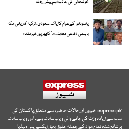
خوشحالی کی جانب اہم پیش رفت
پختونخوا کےعوام کا پاک، سعودی، ترکیہ ’تاریخی مکہ
باہمی دفاعی معاہدے‘ کابھرپور خیرمقدم
express.pk
خبروں اور حالات حاضرہ سے متعلق پاکستان کی
سب سے زیادہ وزٹ کی جانے والی ویب سائٹ ہے۔ اس ویب سائٹ
پر شائع شدہ تمام مواد کے جملہ حقوق بحق ایکسپریس میڈیا