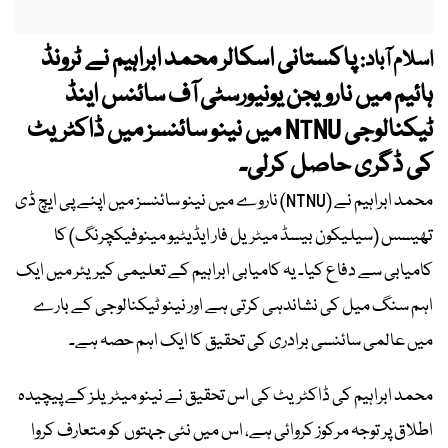
پاکستانی اسکالر محمد ابراہیم نے ٹرونڈ
اسلام آباد:
ہائیم میں نارویجن یونیورسٹی آف سائنس اینڈ
ٹیکنالوجی
NTNU میں نینو سائنسز میں ڈاکٹریٹ
کی ڈگری حاصل کرلی۔
محمد ابراہیم نے (NTNU) ناروے میں نینو سائنسز میں اپنے پی ایچ ڈی
تھیسس (سیلیکون بیسڈ میٹریل فار ایڈیٹیو مینوفیکچرنگ) کا
کامیابی سے دفاع کیا۔ یہ کامیابی ابراہیم کے تعلیمی کیریئر میں ایک
اہم سنگ میل کی نشاندہی کرتی ہے اور نینو ٹیکنالوجی کے بارے
میں عالمی سائنسی برادری کی تحقیق کا ایک اہم حصہ ہے۔
محمد ابراہیم کی ڈاکٹریٹ کی اس تحقیق نے نینو میٹریلز کے پیچیدہ
اطلاق پر توجہ مرکوز کروائی ہے، اس میں نئی جہتوں کو متعارف کروا