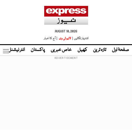
AUGUST 10, 2026
اشتہار لگائیں |
لائیو ٹی وی
| آج کا اخبار
صفحۂ اول
تازہ ترین
کھیل
خاص خبریں
پاکستان
انٹر نیشنل
ٹا