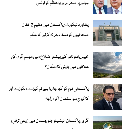
ہونے پر صدر اور وزیراعظم کو نوٹس
پشاور ہائیکورٹ: پاکستان میں مقیم 2 افغان
صحافیوں کو ملک بدر نہ کرنے کا حکم
خیبر پختونخوا کے بیشتر اضلاع میں موسم گرم، کن
علاقوں میں بارش کا امکان؟
پاکستانی قوم کو کہا جا رہا ہے تم کیڑے مکوڑے اور
کاکروچ ہو، سلمان اکرم راجہ
گرین پاکستان انیشیٹو؛ بلوچستان میں زرعی ترقی و