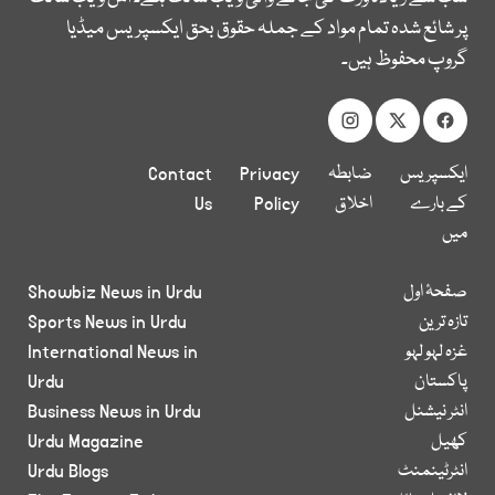
پر شائع شدہ تمام مواد کے جملہ حقوق بحق ایکسپریس میڈیا
گروپ محفوظ ہیں۔
ایکسپریس
ضابطہ
Privacy
Contact
کے بارے
اخلاق
Policy
Us
میں
صفحۂ اول
Showbiz News in Urdu
تازہ ترین
Sports News in Urdu
غزہ لہو لہو
International News in
پاکستان
Urdu
انٹر نیشنل
Business News in Urdu
کھیل
Urdu Magazine
انٹرٹینمنٹ
Urdu Blogs