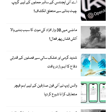
اے آئی ایجنٹس کے سائبر حملوں کے لیے گروپ
چیٹ بنانے سے متعلق انکشاف!
ماضی میں 30 ہزار افراد کی موت کا سبب بننے والا
آتش فشاں پھر فعال!
شدید گرمی اور خشک سالی سے فصلوں کے قدرتی
دفاع کا اہم راز دریافت
واٹس ایپ نے آئی فون صارفین کے لیے اہم فیچر
متعارف کرا نا شروع کر دیا