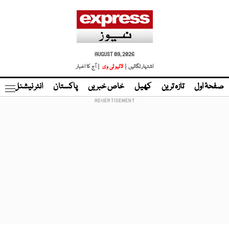
AUGUST 09, 2026
اشتہار لگائیں |
لائیو ٹی وی
| آج کا اخبار
صفحۂ اول
تازہ ترین
کھیل
خاص خبریں
پاکستان
انٹر نیشنل
ٹا