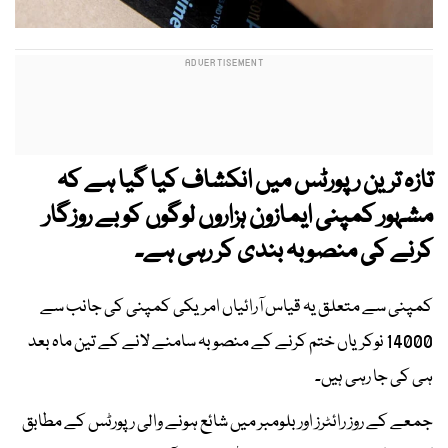
تازہ ترین رپورٹس میں انکشاف کیا گیا ہے کہ
مشہور کمپنی ایمازون ہزاروں لوگوں کو بے روزگار
کرنے کی منصوبہ بندی کر رہی ہے۔
کمپنی سے متعلق یہ قیاس آرائیاں امریکی کمپنی کی جانب سے
14000 نوکریاں ختم کرنے کے منصوبہ سامنے لانے کے تین ماہ بعد
ہی کی جا رہی ہیں۔
جمعے کے روز رائٹرز اور بلومبر میں شائع ہونے والی رپورٹس کے مطابق