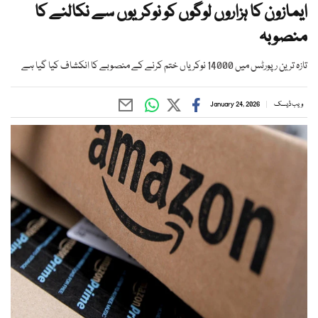
ایمازون کا ہزاروں لوگوں کو نوکریوں سے نکالنے کا
منصوبہ
تازہ ترین رپورٹس میں 14000 نوکریاں ختم کرنے کے منصوبے کا انکشاف کیا گیا ہے
ویب ڈیسک
January 24, 2026