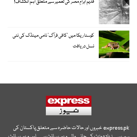
قدیم اہرامِ مصر کی تعمیر سے متعلق اہم انکشاف!
کوسٹا ریکا میں 'کافی فرآگ' نامی مینڈک کی نئی
نسل دریافت
express.pk
خبروں اور حالات حاضرہ سے متعلق پاکستان کی
سب سے زیادہ وزٹ کی جانے والی ویب سائٹ ہے۔ اس ویب سائٹ