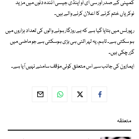
کمپنی کے صدر اور سی ای او اینڈی جیسی آئندہ دنوں میں مزید
نوکریاں ختم کرنے کا اعلان کرنے والے ہیں۔
رپورٹس میں بتایا گیا ہے کہ بے روزگار ہونے والوں کی تعداد ہزاروں میں
ہو سکتی ہے۔ تاہم، یہ لہر اتنی ہی بڑی ہوسکتی ہے جو ماضی میں
گزر چکی ہیں۔
ایمازون کی جانب سے اس متعلق کوئی مؤقف سامنے نہیں آیا ہے۔
متعلقہ