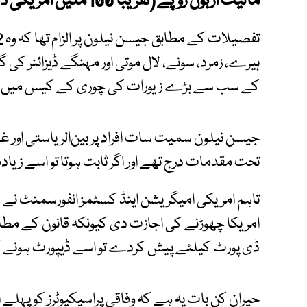
مالیت اربوں روپے (تقریباً 100 ملین امریکی ڈالر) بتائی جاتی ہے۔
ہیرے، زمرد، سونے، لال موتی اور مہنگے ڈیزائنر کی گھ
کے سب سے بڑے زیورات کی چوری کے کیس میں سے 
جیسن نیلون سمیت سات افراد پر بین‌الریاستی اور
تحت مقدمات درج تھے اور اگر ثابت ہوتا تو اسے زیادہ سے زیادہ 15 سال قی
امریکا چھوڑنے کی اجازت دی کیونکہ قانون کے مطابق 
ڈی پورٹ کیلئے پیش کردے تو اسے ڈیپورٹ ہونے
حیران کن بات یہ ہے کہ وفاقی پراسیکیوٹرز کو پہلے