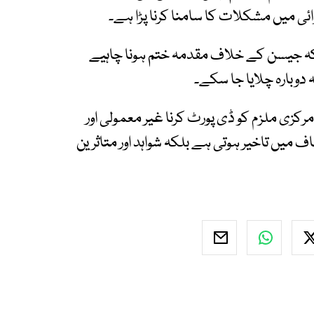
ئی میں مشکلات کا سامنا کرنا پڑا ہے۔
 کہ جیسن کے خلاف مقدمہ ختم ہونا چاہیے
دوبارہ چلایا جا سکے۔
رکزی ملزم کو ڈی پورٹ کرنا غیر معمولی اور
میں تاخیر ہوتی ہے بلکہ شواہد اور متاثرین