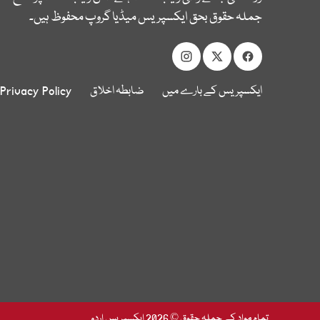
جملہ حقوق بحق ایکسپریس میڈیا گروپ محفوظ ہیں۔
ایکسپریس کے بارے میں
ضابطہ اخلاق
Privacy Policy
تمام مواد کے جملہ حقوق © 2026 ایکسپریس اردو