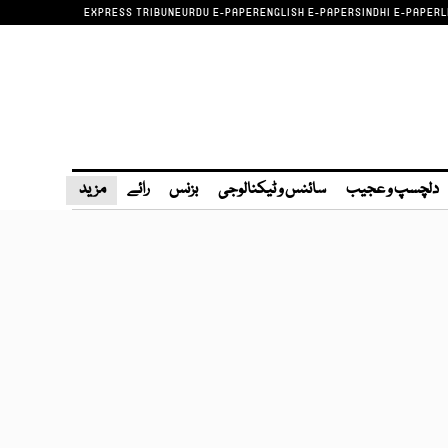
EXPRESS TRIBUNE
URDU E-PAPER
ENGLISH E-PAPER
SINDHI E-PAPER
L
دلچسپ و عجیب
سائنس و ٹیکنالوجی
بزنس
رائے
مزید