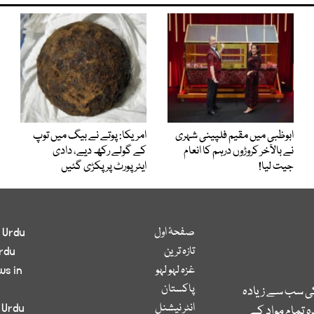
ابوظبی میں مقیم فلپینی شہری
امریکا: پوتے نے بیگ میں توپ
نے بالآخر کروڑوں درہم کا انعام
کے گولے رکھ دیے، دادی
جیت لیا!
ایئرپورٹ پر پکڑی گئیں
صفحۂ اول
 Urdu
تازہ ترین
rdu
غزہ لہو لہو
ws in
پاکستان
کی سب سے زیادہ
انٹر نیشنل
 Urdu
 تمام مواد کے