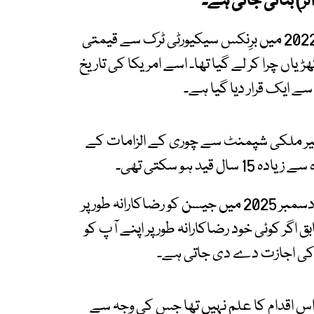
تفصیلات کے مطابق جیسن نیلون پر الزام تھا کہ وہ 2022 میں برِنکس سیکیورٹی ٹرک سے قیمتی
ڑیاں چرا کر لے گیا تھا۔ اسے امریکا کی تاریخ
ایک قرار دیا گیا ہے۔
 غیر ملکی شپمنٹ سے چوری کے الزامات کے
د ہو سکتی تھی۔
تاہم امریکی امیگریشن اینڈ کسٹمز انفورسمنٹ نے دسمبر 2025 میں جیسن کو رضاکارانہ طور پر
اگر کوئی خود رضاکارانہ طور پر اپنے آپ کو
 کی اجازت دے دی جاتی ہے۔
 اس اقدام کا علم نہیں تھا جس کی وجہ سے