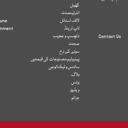
کھیل
انٹرٹینمنٹ
لائف اسٹائل
bune
ٹاپ ٹرینڈ
inment
دلچسپ و عجیب
Contact Us
صحت
سونے کے نرخ
پیٹرولیم مصنوعات کی قیمتیں
سائنس و ٹیکنالوجی
بلاگ
بزنس
ویڈیوز
جرائم