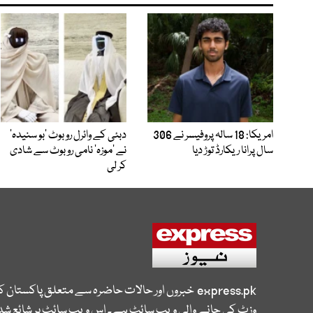
امریکا: 18 سالہ پروفیسر نے 306
دبئی کے وائرل روبوٹ ’بو سنیدہ‘
سال پرانا ریکارڈ توڑ دیا
نے ’موزہ‘ نامی روبوٹ سے شادی
کر لی
express.pk
خبروں اور حالات حاضرہ سے متعلق پاکستان 
وزٹ کی جانے والی ویب سائٹ ہے۔ اس ویب سائٹ پر شائع شدہ