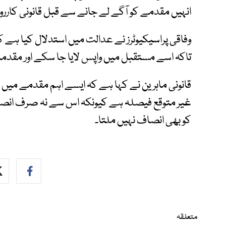
انہیں مقدمے کو آگے لے جانے سے قبل قانونی کارروا
وفاقی پراسیکیوٹرز نے عدالت میں استدلال کیا ہے
تاکہ اسے مستقبل میں واپس لایا جا سکے اور مقدمہ 
قانونی ماہرین نے کہا ہے کہ ایسے اہم مقدمے میں م
غیر متوقع فیصلہ ہے کیونکہ اس سے نہ صرف انصاف 
کو بھی انصاف نہیں ملتا۔
متعلقہ