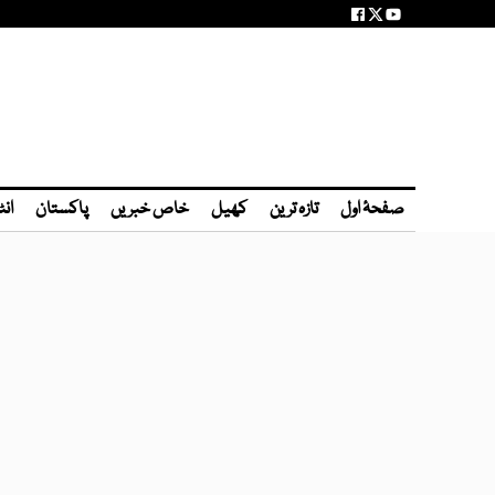
صفحۂ اول
تازہ ترین
کھیل
خاص خبریں
پاکستان
انٹ