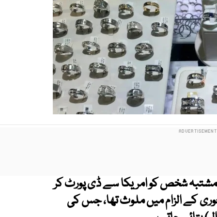
مشتبہ شخص کو امریکا سے ڈی پورٹ کر
ات کی چوری کے الزام میں ملوث تھا، جس کی