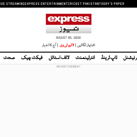
IVE STREAMING
EXPRESS ENTERTAINMENT
CRICKET PAKISTAN
TODAY'S PAPER
AUGUST 05, 2026
اشتہار لگائیں |
لائیو ٹی وی
| آج کا اخبار
ر نیشنل
ٹاپ ٹرینڈ
انٹرٹینمنٹ
لائف اسٹائل
فیکٹ چیک
صحت