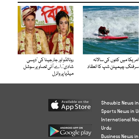
امریکا میں کتوں کی سالانہ
رونالڈو اور جارجینا کی ’دیسی
سرفنگ چیمپئن شپ کا انعقاد
شادی‘، اے آئی تصاویر سوشل
میڈیا پر وائرل
Showbiz News in
Sports News in U
International Ne
Urdu
Business News in