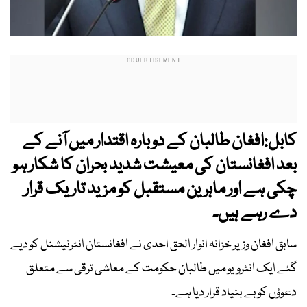
کابل:افغان طالبان کے دوبارہ اقتدار میں آنے کے
بعد افغانستان کی معیشت شدید بحران کا شکار ہو
چکی ہے اور ماہرین مستقبل کو مزید تاریک قرار
دے رہے ہیں۔
سابق افغان وزیر خزانہ انوار الحق احدی نے افغانستان انٹرنیشنل کو دیے
گئے ایک انٹرویو میں طالبان حکومت کے معاشی ترقی سے متعلق
دعوؤں کو بے بنیاد قرار دیا ہے۔