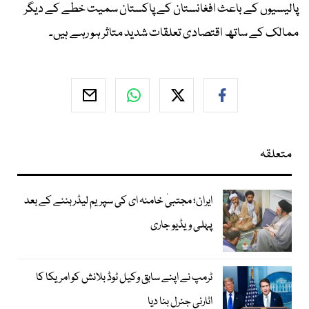
پالیسیوں کے باعث افغانستان کے پاکستان سمیت خطے کے دیگر
ممالک کے ساتھ اقتصادی تعلقات شدید متاثر ہو رہے ہیں۔
متعلقہ
ایران؛ مجتبیٰ خامنہ ای کی سپریم لیڈر بننے کے بعد
پہلی ویڈیو جاری
ٹرمپ نے اپنے سابق وکیل ٹوڈ بلانش کو امریکا کا
اٹارنی جنرل بنا دیا