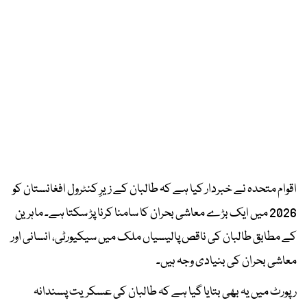
اقوام متحدہ نے خبردار کیا ہے کہ طالبان کے زیرِ کنٹرول افغانستان کو
2026 میں ایک بڑے معاشی بحران کا سامنا کرنا پڑ سکتا ہے۔ ماہرین
کے مطابق طالبان کی ناقص پالیسیاں ملک میں سیکیورٹی، انسانی اور
معاشی بحران کی بنیادی وجہ ہیں۔
رپورٹ میں یہ بھی بتایا گیا ہے کہ طالبان کی عسکریت پسندانہ