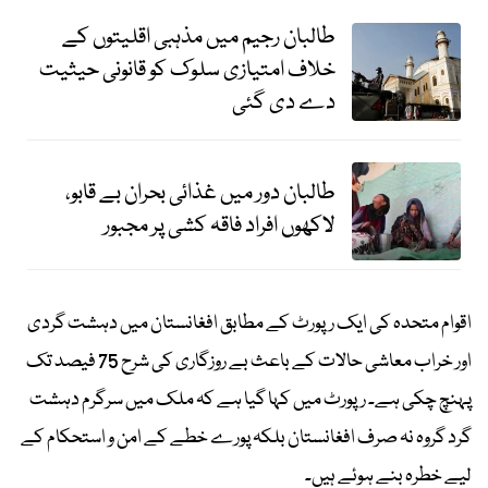
طالبان رجیم میں مذہبی اقلیتوں کے
خلاف امتیازی سلوک کو قانونی حیثیت
دے دی گئی
طالبان دور میں غذائی بحران بے قابو،
لاکھوں افراد فاقہ کشی پر مجبور
اقوام متحدہ کی ایک رپورٹ کے مطابق افغانستان میں دہشت گردی
اور خراب معاشی حالات کے باعث بے روزگاری کی شرح 75 فیصد تک
پہنچ چکی ہے۔ رپورٹ میں کہا گیا ہے کہ ملک میں سرگرم دہشت
گرد گروہ نہ صرف افغانستان بلکہ پورے خطے کے امن و استحکام کے
لیے خطرہ بنے ہوئے ہیں۔