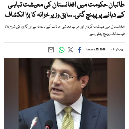
طالبان حکومت میں افغانستان کی معیشت تباہی
کے دہانے پر پہنچ گئی، سابق وزیر خزانہ کا بڑا انکشاف
افغانستان میں دہشت گردی اور خراب معاشی حالات کے باعث بے روزگاری کی شرح 75
فیصد تک پہنچ چکی ہے
ویب ڈیسک
January 25, 2026