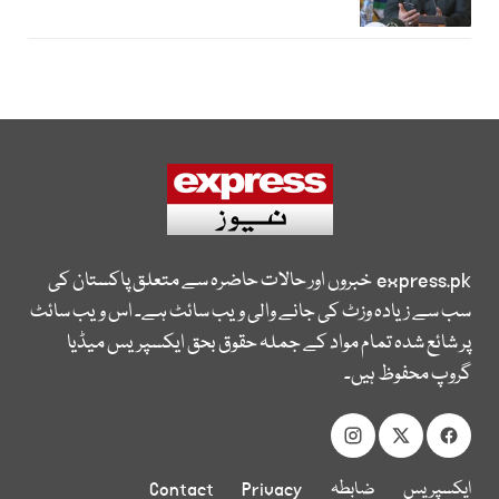
express.pk
خبروں اور حالات حاضرہ سے متعلق پاکستان کی
سب سے زیادہ وزٹ کی جانے والی ویب سائٹ ہے۔ اس ویب سائٹ
پر شائع شدہ تمام مواد کے جملہ حقوق بحق ایکسپریس میڈیا
گروپ محفوظ ہیں۔
ایکسپریس
ضابطہ
Privacy
Contact