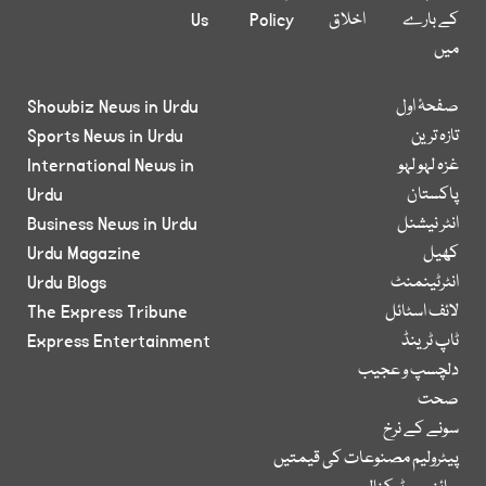
کے بارے
اخلاق
Policy
Us
میں
صفحۂ اول
Showbiz News in Urdu
تازہ ترین
Sports News in Urdu
غزہ لہو لہو
International News in
پاکستان
Urdu
انٹر نیشنل
Business News in Urdu
کھیل
Urdu Magazine
انٹرٹینمنٹ
Urdu Blogs
لائف اسٹائل
The Express Tribune
ٹاپ ٹرینڈ
Express Entertainment
دلچسپ و عجیب
صحت
سونے کے نرخ
پیٹرولیم مصنوعات کی قیمتیں