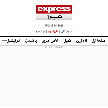
AUGUST 08, 2026
اشتہار لگائیں |
لائیو ٹی وی
| آج کا اخبار
صفحۂ اول
تازہ ترین
کھیل
خاص خبریں
پاکستان
انٹر نیشنل
ٹا