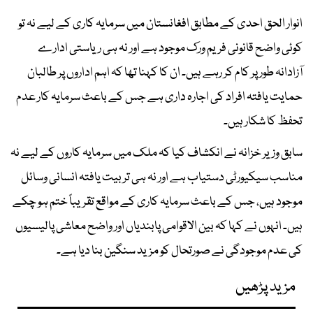
انوار الحق احدی کے مطابق افغانستان میں سرمایہ کاری کے لیے نہ تو
کوئی واضح قانونی فریم ورک موجود ہے اور نہ ہی ریاستی ادارے
آزادانہ طور پر کام کر رہے ہیں۔ ان کا کہنا تھا کہ اہم اداروں پر طالبان
حمایت یافتہ افراد کی اجارہ داری ہے جس کے باعث سرمایہ کار عدم
تحفظ کا شکار ہیں۔
سابق وزیر خزانہ نے انکشاف کیا کہ ملک میں سرمایہ کاروں کے لیے نہ
مناسب سیکیورٹی دستیاب ہے اور نہ ہی تربیت یافتہ انسانی وسائل
موجود ہیں، جس کے باعث سرمایہ کاری کے مواقع تقریباً ختم ہو چکے
ہیں۔ انہوں نے کہا کہ بین الاقوامی پابندیاں اور واضح معاشی پالیسیوں
کی عدم موجودگی نے صورتحال کو مزید سنگین بنا دیا ہے۔
مزید پڑھیں