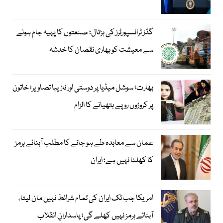
گڈز ٹرانسپورٹرز کی ہڑتال؛ صنعتوں کا پہیہ جام ہونے
سے معیشت کو بھاری نقصان کا خدشہ
بھارت؛ سوشل میڈیا پر دوستی اور نازیبا تصاویر؛ خاتون
پر کروڑوں روپے ہتھیانے کا الزام
عمان سے معاہدہ طے ہو جانے کا مطلب آبنائے ہرمز
کا کھلنا نہیں ہے؛ ایران
امریکا جب تک ایران کی تمام شرائط نہیں مان لیتا،
آبنائے ہرمز نہیں کھلے گی؛ پاسدارانِ انقلاب