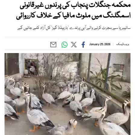
محکمہ جنگلات پنجاب کی پرندوں غیرقانونی
اسمگلنگ میں ملوث مافیا کے خلاف کارروائی
سائیبریا سے ہجرت کرنے والے آبی پرندے ’بارہیڈڈ گیز‘ کل آزاد کئے جائیں گے
ویب ڈیسک
January 25, 2026