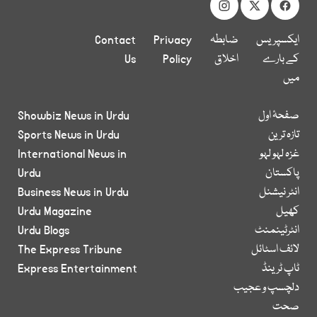
ایکسپریس
ضابطہ
Privacy
Contact
کے بارے
اخلاق
Policy
Us
میں
صفحۂ اول
Showbiz News in Urdu
تازہ ترین
Sports News in Urdu
غزہ لہو لہو
International News in
پاکستان
Urdu
انٹر نیشنل
Business News in Urdu
کھیل
Urdu Magazine
انٹرٹینمنٹ
Urdu Blogs
لائف اسٹائل
The Express Tribune
ٹاپ ٹرینڈ
Express Entertainment
دلچسپ و عجیب
صحت