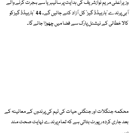
وزیراعلی مریم نوازشریف کی ہدایت پر سائیبریا سے ہجرت کرنے والے
آبی پرندے ’بارہیڈڈ گیز‘ کل آزاد کئے جائیں گے۔ 44 ’بارہیڈڈ گیزکو
کالا خطائی کے نیشنل پارک سے فضا میں چھوڑا جائے گا۔
محکمہ جنگلات اور جنگلی حیات کی ٹیم کی پرندوں کے معائینہ کے
بعد جاری کردہ رپورٹ بتاتی ہے کہ تمام پرندے نہایت صحت مند
ہیں۔