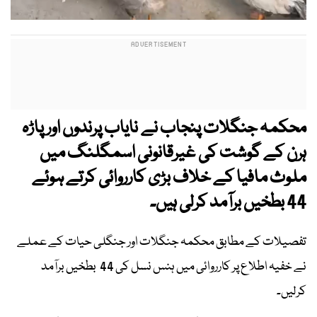
محکمہ جنگلات پنجاب نے نایاب پرندوں اور پاڑہ
ہرن کے گوشت کی غیرقانونی اسمگلنگ میں
ملوث مافیا کے خلاف بڑی کارروائی کرتے ہوئے
44 بطخیں برآمد کرلی ہیں۔
تفصیلات کے مطابق محکمہ جنگلات اور جنگلی حیات کے عملے
نے خفیہ اطلاع پر کارروائی میں ہنس نسل کی 44 بطخیں برآمد
کرلیں۔