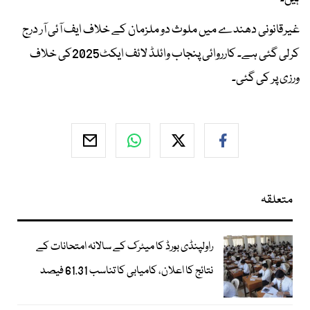
غیرقانونی دھندے میں ملوث دو ملزمان کے خلاف ایف آئی آر درج
کرلی گئی ہے۔ کارروائی پنجاب وائلڈ لائف ایکٹ2025کی خلاف
ورزی پر کی گئی۔
متعلقہ
راولپنڈی بورڈ کا میٹرک کے سالانہ امتحانات کے
نتائج کا اعلان، کامیابی کا تناسب 61.31 فیصد