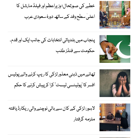
خطے کی صورتحال؛ وزیراعظم اور فیلڈ مارشل کا
اعلیٰ سطح وفد کے ساتھ دورۂ سعودی عرب
پنجاب میں بلدیاتی انتخابات کی جانب ایک اور قدم،
حکومت سے فنڈز طلب
تھانے میں ذہنی معذور لڑکی کا ریپ کرنے والے پولیس
افسر کا ’پوٹینسی ٹیسٹ‘ کرا کر پیش کرنے کا حکم
لاہور: لڑکی کے کان سے بالی نوچنے والی ریکارڈ یافتہ
ملزمہ گرفتار