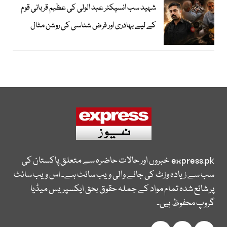
شہید سب انسپکٹر عبد الولی کی عظیم قربانی قوم
کے لیے بہادری اور فرض شناسی کی روشن مثال
express.pk
خبروں اور حالات حاضرہ سے متعلق پاکستان کی
سب سے زیادہ وزٹ کی جانے والی ویب سائٹ ہے۔ اس ویب سائٹ
پر شائع شدہ تمام مواد کے جملہ حقوق بحق ایکسپریس میڈیا
گروپ محفوظ ہیں۔