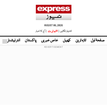
AUGUST 06, 2026
اشتہار لگائیں |
لائیو ٹی وی
| آج کا اخبار
صفحۂ اول
تازہ ترین
کھیل
خاص خبریں
پاکستان
انٹر نیشنل
ٹا