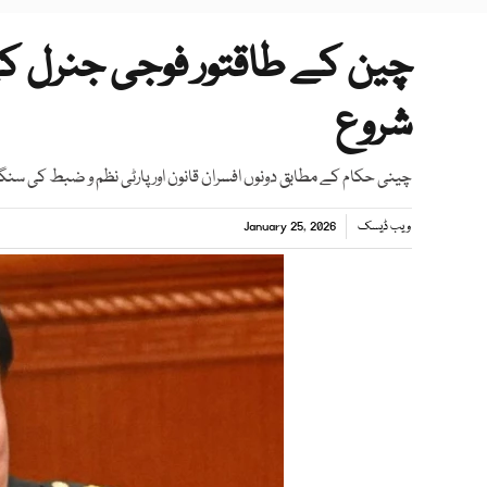
چین کے طاقتور فوجی جنرل ک
شروع
چینی حکام کے مطابق دونوں افسران قانون اور پارٹی نظم و ضبط کی سنگ
ویب ڈیسک
January 25, 2026