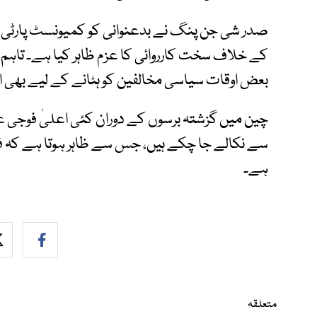
صدر شی جن پنگ نے بدعنوانی کو کمیونسٹ پارٹی ک
کے خلاف سخت کارروائی کا عزم ظاہر کیا ہے۔ تاہم 
بعض اوقات سیاسی مخالفین کو ہٹانے کے لیے بھی 
چین میں گزشتہ برسوں کے دوران کئی اعلیٰ فوجی عہدی
سے نکالے جا چکے ہیں، جس سے ظاہر ہوتا ہے کہ ف
ہے۔
متعلقہ