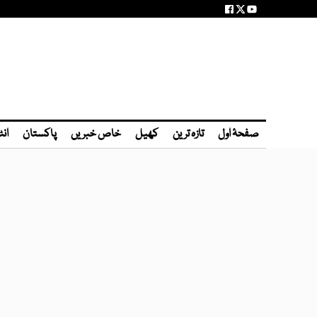
صفحۂ اول
تازہ ترین
کھیل
خاص خبریں
پاکستان
انٹ