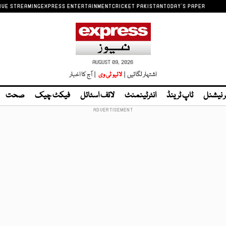
IVE STREAMING
EXPRESS ENTERTAINMENT
CRICKET PAKISTAN
TODAY'S PAPER
AUGUST 09, 2026
اشتہار لگائیں |
لائیو ٹی وی
| آج کا اخبار
ر نیشنل
ٹاپ ٹرینڈ
انٹرٹینمنٹ
لائف اسٹائل
فیکٹ چیک
صحت