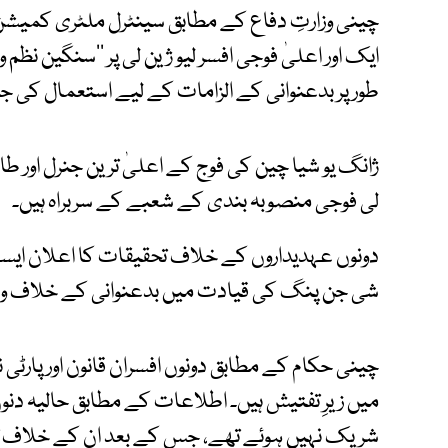
چینی وزارتِ دفاع کے مطابق سینٹرل ملٹری کمیشن ک
ایک اور اعلیٰ فوجی افسر لیو ژین لی پر ’’سنگین نظ
طور پر بدعنوانی کے الزامات کے لیے استعمال کی ج
ژانگ یو شیا چین کی فوج کے اعلیٰ ترین جنرل اور طاق
لی فوجی منصوبہ بندی کے شعبے کے سربراہ ہیں۔
دونوں عہدیداروں کے خلاف تحقیقات کا اعلان ای
شی جن پنگ کی قیادت میں بدعنوانی کے خلاف و
چینی حکام کے مطابق دونوں افسران قانون اور پار
میں زیرِ تفتیش ہیں۔ اطلاعات کے مطابق حالیہ دنو
شریک نہیں ہوئے تھے، جس کے بعد ان کے خلاف تح