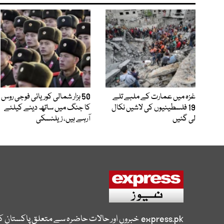
غزہ میں عمارت کے ملبے تلے
50 ہزار شمالی کوریائی فوجی روس
19 فلسطینیوں کی لاشیں نکال
کا جنگ میں ساتھ دینے کیلئے
لی گئیں
آرہے ہیں، زیلنسکی
express.pk
خبروں اور حالات حاضرہ سے متعلق پاکستان 