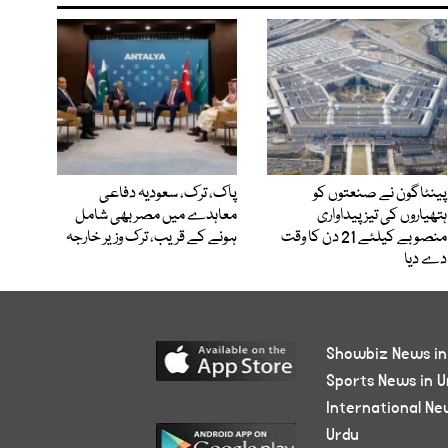
پینٹاگون نے صنعتوں کو
پاک، ترک، سعودیہ دفاعی
ہتھیاروں کی تیز پیداواری
معاہدے میں مصر بھی شامل
منصوبے کیلئے 21 دن کا وقت
ہونے کے قریب، ترک وزیر خارجہ
دے دیا
Showbiz News in
Sports News in U
International Ne
Urdu