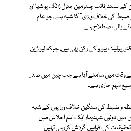
ے سینئر نائب چیئرمین جنرل ژانگ یو شیا اور
م و ضبط کی خلاف ورزی‘‘ کا شبہ ہے، جو عام
انے والی اصطلاح ہے۔
تور پولیٹ بیورو کے رکن بھی ہیں، جبکہ لیو ژین
سے وقت میں سامنے آیا ہے جب چین میں صدر
سیع مہم جاری ہے۔
ٹی نظم و ضبط کی سنگین خلاف ورزیوں کے شبہ
ں میں دونوں عہدیدار ایک اہم اجلاس میں
قیقات کی افواہیں گردش کر رہی تھیں۔