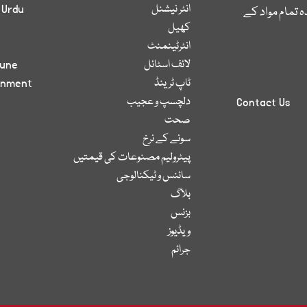
انٹر نیشنل
 Urdu
 تمام مواد کے
کھیل
انٹرٹینمنٹ
لائف اسٹائل
bune
ٹاپ ٹرینڈ
inment
دلچسپ و عجیب
Contact Us
صحت
سونے کے نرخ
پیٹرولیم مصنوعات کی قیمتیں
سائنس و ٹیکنالوجی
بلاگ
بزنس
ویڈیوز
جرائم