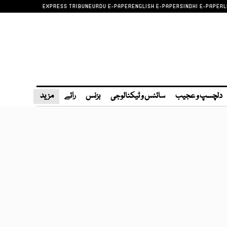
EXPRESS TRIBUNE
URDU E-PAPER
ENGLISH E-PAPER
SINDHI E-PAPER
L
دلچسپ و عجیب
سائنس و ٹیکنالوجی
بزنس
رائے
مزید