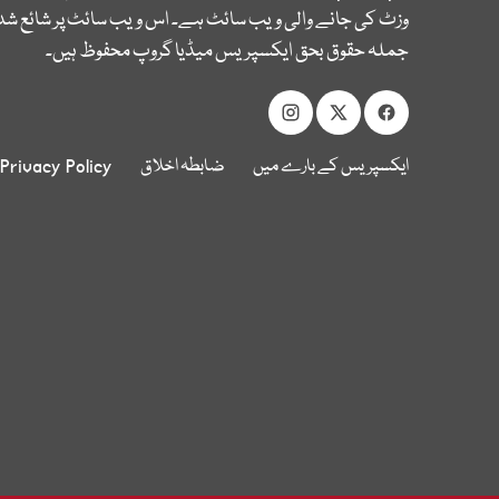
وزٹ کی جانے والی ویب سائٹ ہے۔ اس ویب سائٹ پر شائع شدہ
جملہ حقوق بحق ایکسپریس میڈیا گروپ محفوظ ہیں۔
ایکسپریس کے بارے میں
ضابطہ اخلاق
Privacy Policy