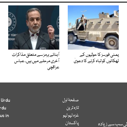
یمنی فورسز کا حوثیوں کے
آبنائے ہرمز سے متعلق مذاکرات
ٹھکانوں کو تباہ کرنے کا دعویٰ
آخری مرحلے میں ہیں، عباس
عراقچی
صفحۂ اول
 Urdu
تازہ ترین
rdu
غزہ لہو لہو
ws in
پاکستان
کی سب سے زیادہ