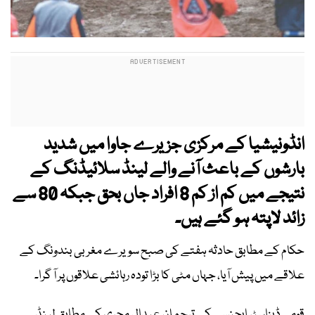
انڈونیشیا کے مرکزی جزیرے جاوا میں شدید
بارشوں کے باعث آنے والے لینڈ سلائیڈنگ کے
نتیجے میں کم از کم 8 افراد جاں بحق جبکہ 80 سے
زائد لاپتہ ہو گئے ہیں۔
حکام کے مطابق حادثہ ہفتے کی صبح سویرے مغربی بندونگ کے
علاقے میں پیش آیا، جہاں مٹی کا بڑا تودہ رہائشی علاقوں پر آ گرا۔
قومی ڈیزاسٹر ایجنسی کے ترجمان عبدال محری کے مطابق لینڈ