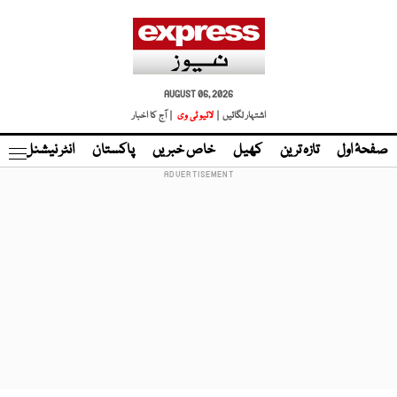
AUGUST 06, 2026
اشتہار لگائیں |
لائیو ٹی وی
| آج کا اخبار
صفحۂ اول
تازہ ترین
کھیل
خاص خبریں
پاکستان
انٹر نیشنل
ٹا