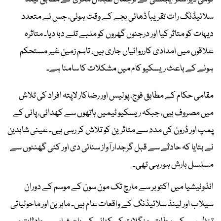
سلائیڈنگ رات تقریباً ڈھائی بجے کے وقت ہوئی، جس نے متعدد
دیہات کو متاثر کیا اور درجنوں گھروں کو ملبے تلے دبا دیا۔ متاثرہ
علاقوں میں امدادی کارروائیاں جاری ہیں، تاہم زمین غیر مستحکم
ہونے کے باعث ریسکیو کام میں مشکلات کا سامنا ہے۔
مقامی حکام کے مطابق فوج، پولیس اور رضاکار لاپتہ افراد کی تلاش
میں مصروف ہیں، جبکہ ریسکیو ٹیمیں ہاتھوں سے کھدائی، پانی کے
پمپ اور ڈرون کی مدد سے متاثرین کو تلاش کر رہی ہیں۔ عینی شاہدین
نے بتایا کہ حادثے سے قبل گرجدار آواز سنائی دی اور کئی گھنٹوں سے
مسلسل بارش ہو رہی تھی۔
انڈونیشیا میں اکتوبر سے مارچ تک مون سون کے موسم کے دوران
سیلاب اور لینڈ سلائیڈنگ کے واقعات عام ہیں۔ ماہرین اور ماحولیاتی