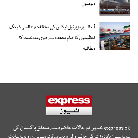
موصول
آبنائے ہرمز پر ٹول ٹیکس کی مخالفت، عالمی شپنگ
تنظیموں کا اقوام متحدہ سے فوری مداخلت کا
مطالبہ
express.pk
خبروں اور حالات حاضرہ سے متعلق پاکستان کی
سب سے زیادہ وزٹ کی جانے والی ویب سائٹ ہے۔ اس ویب سائٹ