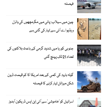
فیصلہ
چین میں سیلاب: پانی میں مگرمچھوں کی وائرل
ویڈیو اے آئی سے تیار کی گئی ہے
جنوبی کوریا میں شدید گرمی کے باعث ہلاکتوں کی
تعداد 21 تک پہنچ گئی
گولہ بارود کی کمی کے بعد امریکا کا کم قیمت ڈرون
شکن میزائل تیار کرنے کا فیصلہ
اسرائیل کو ’خاموشی‘ سے آئی این ایس ڈریکون آبدوز