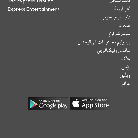
لائف اسٹائل
The Express Tribune
ٹاپ ٹرینڈ
Express Entertainment
دلچسپ و عجیب
صحت
سونے کے نرخ
پیٹرولیم مصنوعات کی قیمتیں
سائنس و ٹیکنالوجی
بلاگ
بزنس
ویڈیوز
جرائم