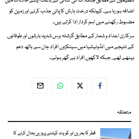
تنظیموں کے مطابق جنگلات کی کٹائی کے باعث ایسے حادثات میں
اضافہ ہو رہا ہے، کیونکہ درخت بارش کا پانی جذب کرنے اور زمین کو
مضبوط رکھنے میں اہم کردار ادا کرتے ہیں۔
سرکاری اعداد و شمار کے مطابق گزشتہ برس شدید بارشوں اور طوفانوں
کے نتیجے میں انڈونیشیا میں سینکڑوں افراد جان سے ہاتھ دھو
بیٹھے تھے، جبکہ لاکھوں افراد بے گھر ہوئے۔
متعلقہ
قطر کا بحرین اور کویت کیلئے پروزیں بحال کرنے کا