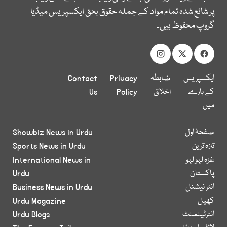
پر شائع شدہ تمام مواد کے جملہ حقوق بحق ایکسپریس میڈیا
گروپ محفوظ ہیں۔
ایکسپریس
ضابطہ
Privacy
Contact
کے بارے
اخلاق
Policy
Us
میں
صفحۂ اول
Showbiz News in Urdu
تازہ ترین
Sports News in Urdu
غزہ لہو لہو
International News in
پاکستان
Urdu
انٹر نیشنل
Business News in Urdu
کھیل
Urdu Magazine
انٹرٹینمنٹ
Urdu Blogs