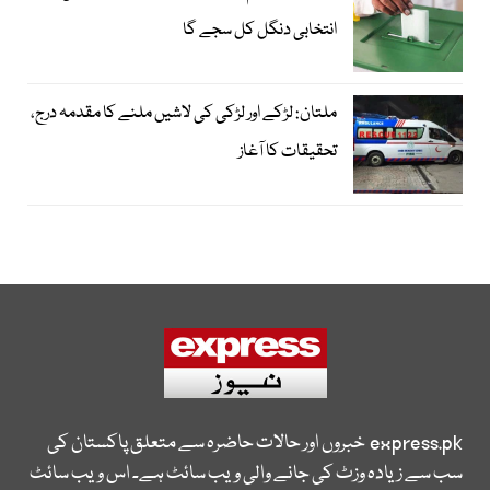
انتخابی دنگل کل سجے گا
ملتان: لڑکے اور لڑکی کی لاشیں ملنے کا مقدمہ درج،
تحقیقات کا آغاز
express.pk
خبروں اور حالات حاضرہ سے متعلق پاکستان کی
سب سے زیادہ وزٹ کی جانے والی ویب سائٹ ہے۔ اس ویب سائٹ