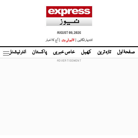
AUGUST 09, 2026
اشتہار لگائیں |
لائیو ٹی وی
| آج کا اخبار
صفحۂ اول
تازہ ترین
کھیل
خاص خبریں
پاکستان
انٹر نیشنل
ٹا