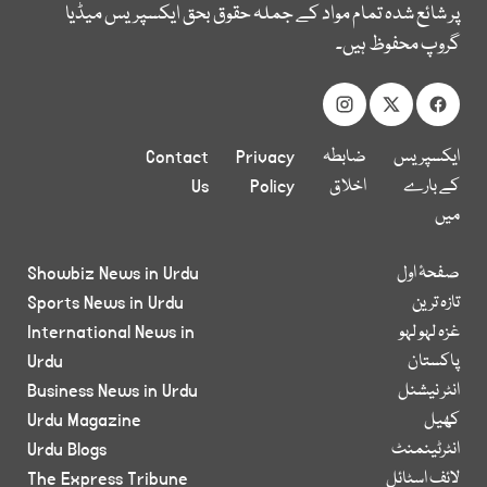
پر شائع شدہ تمام مواد کے جملہ حقوق بحق ایکسپریس میڈیا
گروپ محفوظ ہیں۔
ایکسپریس
ضابطہ
Privacy
Contact
کے بارے
اخلاق
Policy
Us
میں
صفحۂ اول
Showbiz News in Urdu
تازہ ترین
Sports News in Urdu
غزہ لہو لہو
International News in
پاکستان
Urdu
انٹر نیشنل
Business News in Urdu
کھیل
Urdu Magazine
انٹرٹینمنٹ
Urdu Blogs
لائف اسٹائل
The Express Tribune