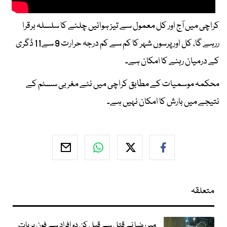
کراچی میں آج اور کل معمول سے تیز ہوائیں چلنے کا سلسلہ برقرا
ررہے گا، کل اور پرسوں شہر کا کم سے کم درجہ حرارت 9 سے11 ڈگری
کے درمیان رہنے کا امکان ہے۔
محکمہ موسمیات کے مطابق کراچی میں نئے مغربی سسٹم کے
نتیجے میں بارش کا امکان نہیں ہے۔
متعلقہ
میر رضا نے قتل سے قبل کن دو افراد سے فون پر بات