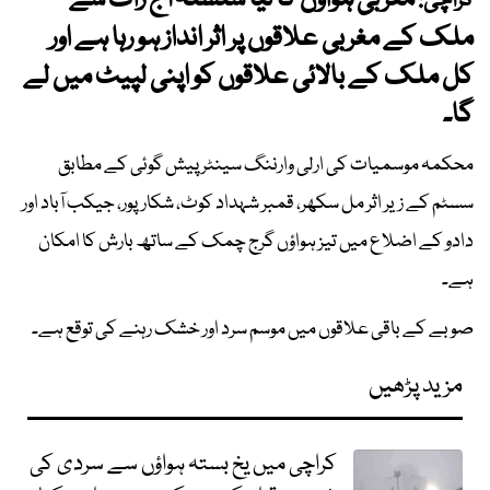
مغربی ہواؤں کا نیا سلسلہ آج رات سے
کراچی:
ملک کے مغربی علاقوں پر اثر انداز ہو رہا ہے اور
کل ملک کے بالائی علاقوں کو اپنی لپیٹ میں لے
گا۔
محکمہ موسمیات کی ارلی وارننگ سینٹر پیش گوئی کے مطابق
سسٹم کے زیر اثر مل سکھر، قمبر شہداد کوٹ، شکارپور، جیکب آباد اور
دادو کے اضلاع میں تیز ہواؤں گرج چمک کے ساتھ بارش کا امکان
ہے۔
صوبے کے باقی علاقوں میں موسم سرد اور خشک رہنے کی توقع ہے۔
مزید پڑھیں
کراچی میں یخ بستہ ہواؤں سے سردی کی