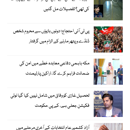
کی تھی؟ تفصیلات مل گئیں
پی ٹی آئی احتجاج؛ دونوں بازوؤں سے محروم شخص
ڈنڈے و پتھر مارنے کے الزام میں گرفتار
مکہ باہمی دفاعی معاہدہ خطے میں امن کی
ضمانت فراہم کرے گا، اراکین پارلیمنٹ
تحصیل غازی کو وفاق میں شامل نہیں کیا گیا نوٹی
فکیشن جعلی ہے، کے پی حکومت
آزاد کشمیر عام انتخابات کے آخری مرحلے میں