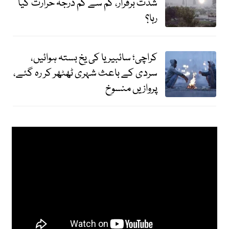
شدت برقرار، کم سے کم درجہ حرارت کیا
رہا؟
کراچی؛ سائبیریا کی یخ بستہ ہوائیں،
سردی کے باعث شہری ٹھٹھر کر رہ گئے،
پروازیں منسوخ