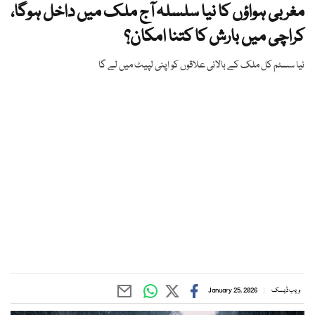
مغربی ہواؤں کا نیا سلسلہ آج ملک میں داخل ہوگا،
کراچی میں بارش کا کتنا امکان؟
نیا سسٹم کل ملک کے بالائی علاقوں کو اپنی لپیٹ میں لے گا
ویب ڈیسک
January 25, 2026