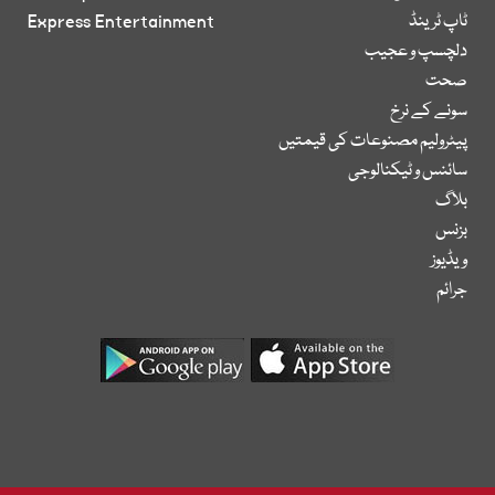
ٹاپ ٹرینڈ
Express Entertainment
دلچسپ و عجیب
صحت
سونے کے نرخ
پیٹرولیم مصنوعات کی قیمتیں
سائنس و ٹیکنالوجی
بلاگ
بزنس
ویڈیوز
جرائم