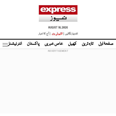
AUGUST 10, 2026
اشتہار لگائیں |
لائیو ٹی وی
| آج کا اخبار
صفحۂ اول
تازہ ترین
کھیل
خاص خبریں
پاکستان
انٹر نیشنل
ٹا