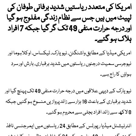
امریکا کی متعدد ریاستیں شدید برفانی طوفان کی
لپیٹ میں ہیں جس سے نظام زندگی مفلوج ہو گیا
اور درجہ حرارت منفی 49 تک گر گیا جبکہ 7 افراد
ہلاک ہو گئے۔
امریکی میڈیا کے مطابق واشنگٹن، نیویارک، ٹیکساس، اوکلاہوما اور
نیوجرسی سمیت درجنوں ریاستوں میں شدید برفباری، بارش اور سرد
ہواؤں کا راج ہے۔
نیویارک کے دیہی علاقوں میں درجہ حرارت منفی 49 تک پہنچ گیا اور
شدید برفباری کے باعث 16 ہزار سے زائد پروازیں منسوخ ہو گئیں جبکہ
8 لاکھ سے زائد افراد بجلی سے محروم ہو گئے۔
انٹرنیشنل میڈیا رپورٹس کے مطابق 24 ریاستوں میں ایمرجنسی نافذ