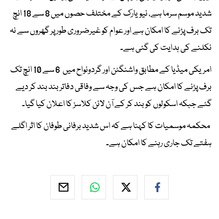
شدید موسم سرما ہے، نیویارک کے مختلف حصوں میں 8 سے 18 انچ
تک برف پڑنے کا امکان ہے اور عوام کو غیرضروری طور پر گھروں سے نہ
نکلنے کی ہدایت کی گئی ہے۔
امریکی میڈیا کے مطابق واشنگٹن اور گردونواح میں 6 سے 10 انچ تک
برف پڑنے کا امکان ہے جس کی وجہ سے وفاقی دفاتر بند بند کر دیے
گئے جبکہ اسکولوں کو بند کر کے آن لائن کلاسز کا اعلان کیا گیا۔
محکمہ موسمیات کا کہنا ہے کہ اس شدید برفانی طوفان کا اثر اگلے
ہفتے تک جاری رہنے کا امکان ہے۔