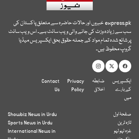
express.pk
خبروں اور حالات حاضرہ سے متعلق پاکستان کی
سب سے زیادہ وزٹ کی جانے والی ویب سائٹ ہے۔ اس ویب سائٹ
پر شائع شدہ تمام مواد کے جملہ حقوق بحق ایکسپریس میڈیا
گروپ محفوظ ہیں۔
ایکسپریس
ضابطہ
Privacy
Contact
کے بارے
اخلاق
Policy
Us
میں
صفحۂ اول
Showbiz News in Urdu
تازہ ترین
Sports News in Urdu
غزہ لہو لہو
International News in