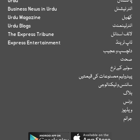
پاکستان
Urdu
انٹر نیشنل
Business News in Urdu
کھیل
Urdu Magazine
انٹرٹینمنٹ
Urdu Blogs
لائف اسٹائل
The Express Tribune
ٹاپ ٹرینڈ
Express Entertainment
دلچسپ و عجیب
صحت
سونے کے نرخ
پیٹرولیم مصنوعات کی قیمتیں
سائنس و ٹیکنالوجی
بلاگ
بزنس
ویڈیوز
جرائم