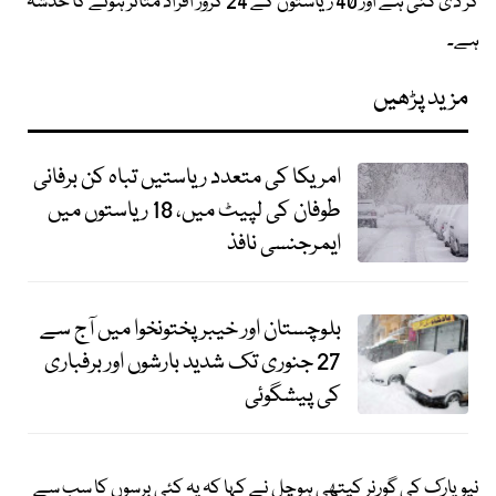
کر دی گئی ہے اور 40 ریاستوں کے 24 کروڑ افراد متاثر ہونے کا خدشہ
ہے۔
مزید پڑھیں
امریکا کی متعدد ریاستیں تباہ کن برفانی
طوفان کی لپیٹ میں، 18 ریاستوں میں
ایمرجنسی نافذ
بلوچستان اور خیبر پختونخوا میں آج سے
27 جنوری تک شدید بارشوں اور برفباری
کی پیشگوئی
نیویارک کی گورنر کیتھی ہوچل نے کہا کہ یہ کئی برسوں کا سب سے