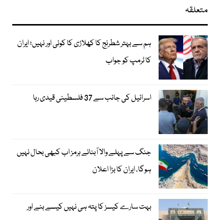
متعلقہ
ہم سے بہتر شطرنج کا کھلاڑی کا کوئی اور نہیں؛ ایران
کا ٹرمپ کو جواب
اسرائیل کی جانب سے 37 فلسطینی قیدی رہا
جنگ سے پہلے والا آبنائے ہرمز اب کبھی بحال نہیں
ہوگا، ایران کا بڑا اعلان
بہت سارے کیسز کا پتہ ہی نہیں کیسے بنے اور