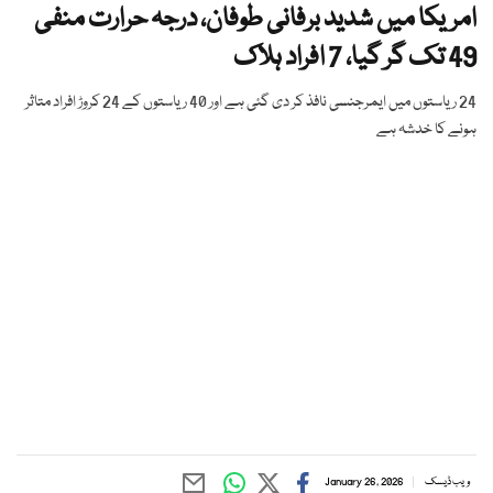
امریکا میں شدید برفانی طوفان، درجہ حرارت منفی
49 تک گر گیا، 7 افراد ہلاک
24 ریاستوں میں ایمرجنسی نافذ کر دی گئی ہے اور 40 ریاستوں کے 24 کروڑ افراد متاثر
ہونے کا خدشہ ہے
ویب ڈیسک
January 26, 2026