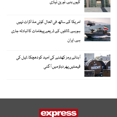
کیوں بنے، نورین نیازی
امریکا کے ساتھ فی الحال کوئی مذاکرات نہیں
ہورہے، ثالثوں کے ذریعے پیغامات کا تبادلہ جاری
ہے، ایران
آبنائے ہرمز کھلنے کی امید کو دھچکا، تیل کی
قیمتیں پھر دباؤ میں آگئی