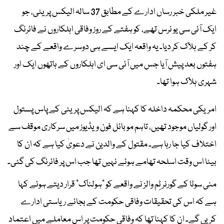
غیر ملکی خبر رساں ادارے کے مطابق 37 سالہ الیکس پریٹی، جو
ایک آئی سی یو نرس تھے، کو ہفتے کے روز وفاقی اہلکاروں نے فائرنگ
کر کے ہلاک کر دیا۔ یہ واقعہ ایک ایسے ہی دوسرے واقعے کے چند
ہفتوں بعد پیش آیا جس میں آئی سی ای اہلکاروں کے ہاتھوں ایک اور
شہری ہلاک ہوا تھا۔
امریکی محکمہ داخلہ کا کہنا ہے کہ الیکس پریٹی کے پاس پستول
اور گولیاں موجود تھیں، تاہم موبائل فون ویڈیوز میں سرکاری موقف سے
اختلاف کیا جا رہا ہے۔ مقتول کے والدین نے دعویٰ کیا ہے کہ ان کا
بیٹا اس وقت اسلحہ تھامے ہوئے نہیں تھا جب اس پر فائرنگ کی گئی۔
منی سوٹا کے گورنر ٹِم والز نے واقعے کو “ہولناک” قرار دیتے ہوئے کہا
ہے کہ اس کی تحقیقات وفاقی حکومت کے بجائے ریاستی ادارے
کریں گے۔ ان کا کہنا تھا کہ وفاقی حکومت پر اس معاملے میں اعتماد