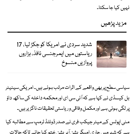
نہیں کیا جا سکتا۔
مزید پڑھیں
شدید سردی نے امریکا کو جکڑ لیا، 17
ریاستوں میں ایمرجنسی نافذ، ہزاروں
پروازیں منسوخ
سیاسی سطح پر بھی واقعے کے اثرات مرتب ہوئے ہیں۔ امریکی سینیٹر
بل کیسڈی نے کہا ہے کہ آئی سی ای اور محکمہ داخلہ کی ساکھ داؤ
پر لگی ہوئی ہے اور مکمل وفاقی و ریاستی تحقیقات ناگزیر ہیں۔
منی اپولس کے میئر جیکب فری نے صدر ڈونلڈ ٹرمپ سے مطالبہ کیا
ہے کہ شہر میں جاری امیگریشن آپریشن ختم کیا جائے تاکہ حالات