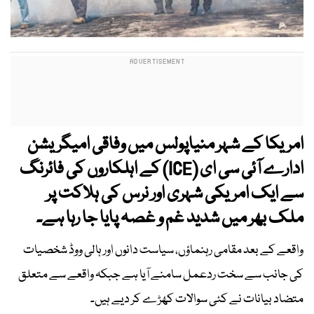
امریکا کے شہر منیاپولس میں وفاقی امیگریشن
ادارے آئی سی ای (ICE) کے اہلکاروں کی فائرنگ
سے ایک امریکی شہری اور نرس کی ہلاکت پر
ملک بھر میں شدید غم و غصہ پایا جا رہا ہے۔
واقعے کے بعد مقامی رہنماؤں، سیاست دانوں اور ہالی ووڈ شخصیات
کی جانب سے سخت ردعمل سامنے آیا ہے جبکہ واقعے سے متعلق
متضاد بیانات نے کئی سوالات کھڑے کر دیے ہیں۔