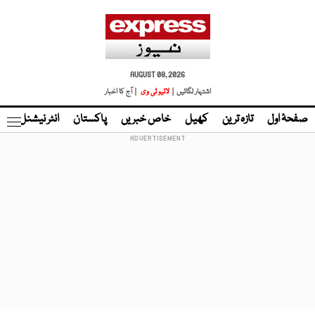
AUGUST 08, 2026
اشتہار لگائیں |
لائیو ٹی وی
| آج کا اخبار
صفحۂ اول
تازہ ترین
کھیل
خاص خبریں
پاکستان
انٹر نیشنل
ٹا