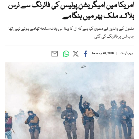
امریکا میں امیگریشن پولیس کی فائرنگ سے نرس
ہلاک، ملک بھر میں ہنگامے
مقتول کے والدین نے دعویٰ کیا ہے کہ ان کا بیٹا اس وقت اسلحہ تھامے ہوئے نہیں تھا
جب اس پر فائرنگ کی گئی
ویب ڈیسک
January 26, 2026