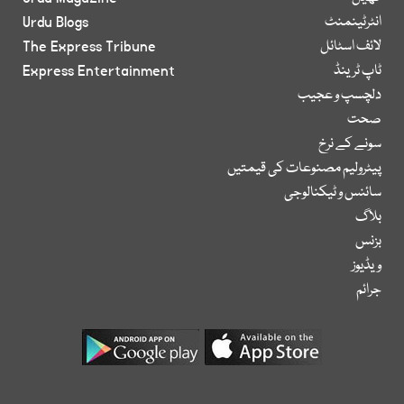
انٹرٹینمنٹ
Urdu Blogs
لائف اسٹائل
The Express Tribune
ٹاپ ٹرینڈ
Express Entertainment
دلچسپ و عجیب
صحت
سونے کے نرخ
پیٹرولیم مصنوعات کی قیمتیں
سائنس و ٹیکنالوجی
بلاگ
بزنس
ویڈیوز
جرائم