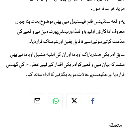
مزید خراب نہ ہوں۔
یہ واقعہ سنڈینس فلم فیسٹیول میں بھی موضوعِ بحث بنا جہاں
معروف اداکاراؤں اولیویا وائلڈ اور نیٹلی پورٹ مین نے واقعے کی
مذمت کرتے ہوئے اسے ناقابلِ یقین اور شرمناک قرار دیا۔
سابق امریکی صدر باراک اوباما اور ان کی اہلیہ مشیل اوباما نے بھی
مشترکہ بیان میں واقعے کو امریکی اقدار کے لیے خطرے کی گھنٹی
قرار دیا اور حکومت پر حالات مزید بگاڑنے کا الزام عائد کیا۔
متعلقہ