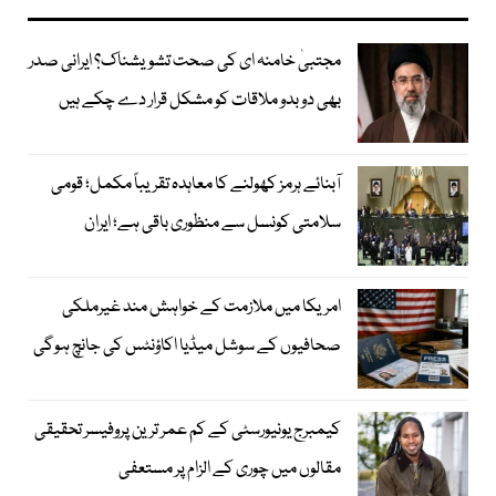
مجتبیٰ خامنہ ای کی صحت تشویشناک؟ ایرانی صدر
بھی دوبدو ملاقات کو مشکل قرار دے چکے ہیں
آبنائے ہرمز کھولنے کا معاہدہ تقریباً مکمل؛ قومی
سلامتی کونسل سے منظوری باقی ہے؛ ایران
امریکا میں ملازمت کے خواہش مند غیرملکی
صحافیوں کے سوشل میڈیا اکاؤنٹس کی جانچ ہوگی
کیمبرج یونیورسٹی کے کم عمر ترین پروفیسر تحقیقی
مقالوں میں چوری کے الزام پر مستعفی