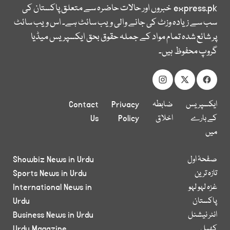
express.pk
خبروں اور حالات حاضرہ سے متعلق پاکستان کی
سب سے زیادہ وزٹ کی جانے والی ویب سائٹ ہے۔ اس ویب سائٹ
پر شائع شدہ تمام مواد کے جملہ حقوق بحق ایکسپریس میڈیا
گروپ محفوظ ہیں۔
ایکسپریس
ضابطہ
Privacy
Contact
کے بارے
اخلاق
Policy
Us
میں
صفحۂ اول
Showbiz News in Urdu
تازہ ترین
Sports News in Urdu
غزہ لہو لہو
International News in
پاکستان
Urdu
انٹر نیشنل
Business News in Urdu
کھیل
Urdu Magazine