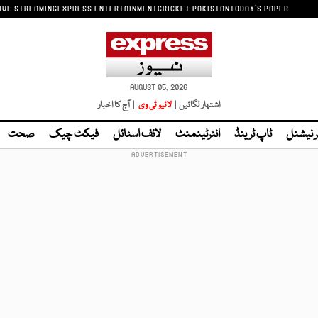
IVE STREAMING
EXPRESS ENTERTAINMENT
CRICKET PAKISTAN
TODAY'S PAPER
AUGUST 05, 2026
اشتہار لگائیں |
لائیو ٹی وی
| آج کا اخبار
ر نیشنل
ٹاپ ٹرینڈ
انٹرٹینمنٹ
لائف اسٹائل
فیکٹ چیک
صحت