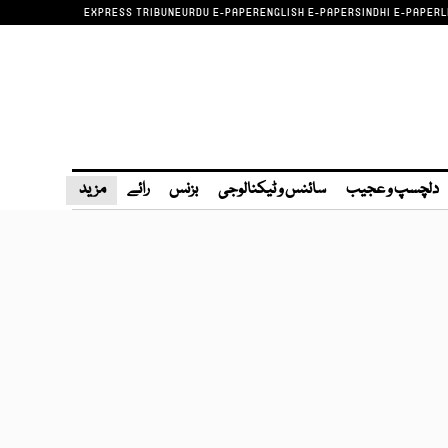
EXPRESS TRIBUNE
URDU E-PAPER
ENGLISH E-PAPER
SINDHI E-PAPER
L
دلچسپ و عجیب
سائنس و ٹیکنالوجی
بزنس
رائے
مزید