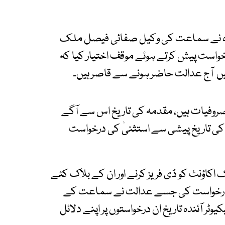
ہ نے سماعت کی وکیل صفائی فیصل ملک
واست پیش کرتے ہوئے موقف اختیار کیا کہ
یں آج عدالت حاضر ہونے سے قاصر ہیں۔
صروفیات ہیں، مقدمہ کی تاریخ اس سے آگے
ی تاریخ پیشی سے استثنیٰ کی درخواست
اؤنٹ کو ڈی فریز کرنے اور ان کے بلاک کئے
ی درخواست کی جسے عدالت نے سماعت کے
وٹر آئندہ تاریخ ان درخواستوں پر اپنے دلائل