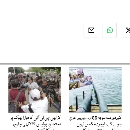
کےفور منصوبہ 86 ارب روپے خرچ
کراچی: پی ٹی آئی کا فوارا چوک پر
ہونے کے باوجود مکمل نہیں
احتجاج، پولیس کا لاٹھی چارج،