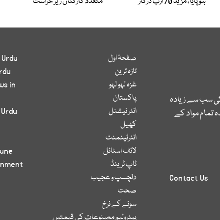
ہوپایا، مزید 70 ارب درکار
متعدد کارکنان زیر حراست
صفحۂ اول
 Urdu
تازہ ترین
rdu
غزہ لہو لہو
ws in
پاکستان
کی سب سے زیادہ
انٹر نیشنل
 Urdu
 تمام مواد کے
کھیل
انٹرٹینمنٹ
لائف اسٹائل
bune
ٹاپ ٹرینڈ
inment
دلچسپ و عجیب
Contact Us
صحت
سونے کے نرخ
پیٹرولیم مصنوعات کی قیمتیں