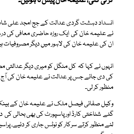
کر لی گئی، علیمہ خان پیش نا ہوئیں۔
انسداد دہشت گردی عدالت کے جج امجد علی شا
نے علیمہ خان کی ایک روزہ حاضری معافی کی درخ
ان کی علیمہ خان کی لاہور میں دیگر مصروفیات ہ
انہوں نے کہا کہ کل منگل کو میری دیگر عدالتی م
کی دی جائے جس پر عدالت نے علیمہ خان کی آج ک
منظور کر لی۔
وکیل صفائی فیصل ملک نے علیمہ خان کے بینک اک
گئے شناختی کارڈ اور پاسپورٹ کی بھی بحالی ک
لئے منظور کرتے سرکار کو نوٹس جاری کر دئیے، پراسیکی