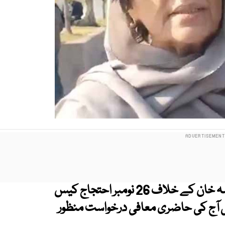
انسداد دہشتگردی عدالت راولپنڈی نے علیمہ خان کے خلاف 26 نومبر احتجاج کیس
 دی گئی آج کی حاضری معافی درخواست منظور