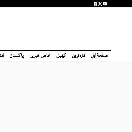
صفحۂ اول
تازہ ترین
کھیل
خاص خبریں
پاکستان
انٹ