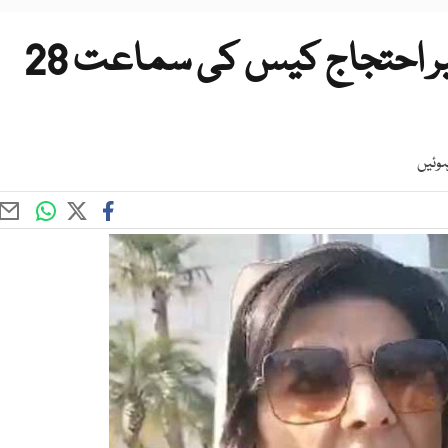
علیمہ خان کیخلاف 26 نومبر احتجاج کیس کی سماعت 28
وئیں