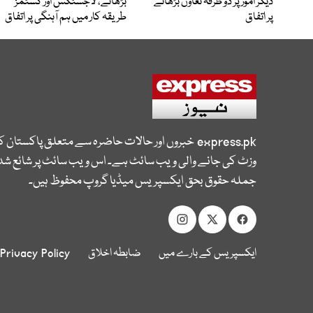
دیگر امور پر دو طرفہ تعاون بڑھانے
بڑھانے، لاجسٹکس اور کسٹمز
پر اتفاق
طریقہ کار میں ہم آہنگی پر اتفاق
express.pk
خبروں اور حالات حاضرہ سے متعلق پاکستان 
وزٹ کی جانے والی ویب سائٹ ہے۔ اس ویب سائٹ پر شائع شدہ
جملہ حقوق بحق ایکسپریس میڈیا گروپ محفوظ ہیں۔
ایکسپریس کے بارے میں
ضابطہ اخلاق
Privacy Policy