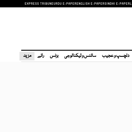
EXPRESS TRIBUNE
URDU E-PAPER
ENGLISH E-PAPER
SINDHI E-PAPER
L
دلچسپ و عجیب
سائنس و ٹیکنالوجی
بزنس
رائے
مزید