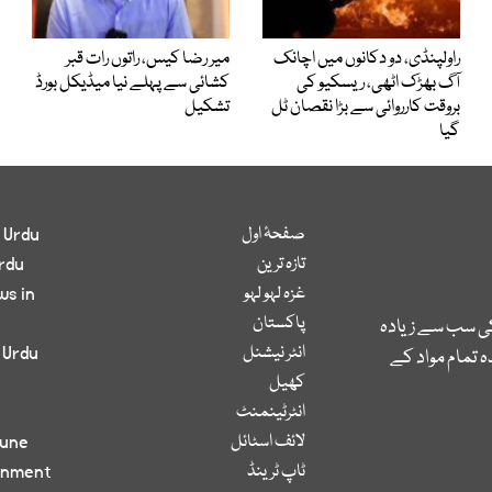
راولپنڈی، دو دکانوں میں اچانک
میر رضا کیس، راتوں رات قبر
آگ بھڑک اٹھی، ریسکیو کی
کشائی سے پہلے نیا میڈیکل بورڈ
بروقت کارروائی سے بڑا نقصان ٹل
تشکیل
گیا
صفحۂ اول
 Urdu
تازہ ترین
rdu
غزہ لہو لہو
ws in
پاکستان
کی سب سے زیادہ
انٹر نیشنل
 Urdu
 تمام مواد کے
کھیل
انٹرٹینمنٹ
لائف اسٹائل
bune
ٹاپ ٹرینڈ
inment