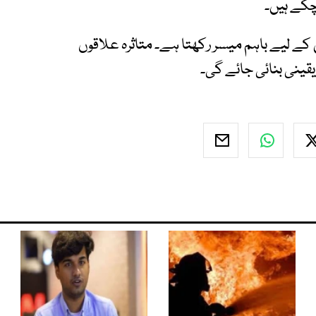
ن کے لیے باہم میسر رکھتا ہے۔ متاثرہ علاقوں
ینی بنائی جائے گی۔