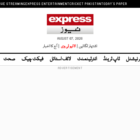
IVE STREAMING
EXPRESS ENTERTAINMENT
CRICKET PAKISTAN
TODAY'S PAPER
AUGUST 07, 2026
اشتہار لگائیں |
لائیو ٹی وی
| آج کا اخبار
ر نیشنل
ٹاپ ٹرینڈ
انٹرٹینمنٹ
لائف اسٹائل
فیکٹ چیک
صحت