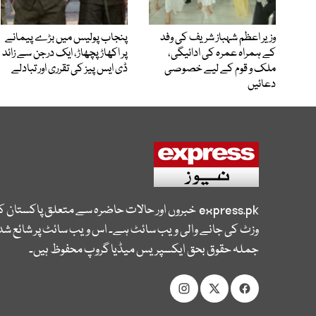
وزیر اعظم شہباز شریف کی وفد
پنجاب پولیس میں بڑے پیمانے
کے ہمراہ عمرہ کی ادائیگی،
پر اکھاڑ پچھاڑ، ایک درجن سے زائد
ملک و قوم کے لیے خصوصی
ڈی ایس پیز کی تقرری اور تبادلے
دعائیں
express.pk
خبروں اور حالات حاضرہ سے متعلق پاکستان 
وزٹ کی جانے والی ویب سائٹ ہے۔ اس ویب سائٹ پر شائع شدہ
جملہ حقوق بحق ایکسپریس میڈیا گروپ محفوظ ہیں۔