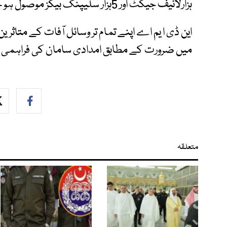
ہزارلائیف جیکٹ اور 5ہزار سلیپنگ بیگز موصول ہو چکے ہیں۔
این ڈی ا یم اے اپنے تمام تر وسائل آفات کے متاثری
میں ضرورت کے مطابق امدادی سامان کی فراہمی یق
متعلقہ