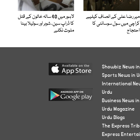
میر رضا علی کے انصاف کیلیے
لاہور میں 40 سالہ خاتون کے قتل
کراچی میں سول سوسائٹی کا
کا ڈراپ سین، شوہر اور سوتیلا بیٹا
احتجاج
ملوث نکلے
Showbiz News in
Sports News in U
International Ne
Urdu
Business News in
Urdu Magazine
Urdu Blogs
The Express Tri
Express Enterta