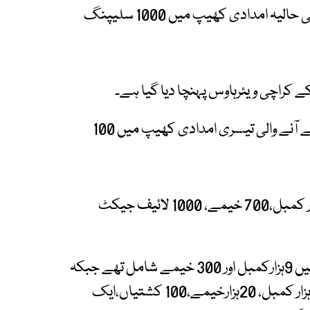
تفصیلات کے مطابق چین کی جانب سے بھیجی گئی حالیہ امدادی کھیپ میں 1000 سلیپنگ
ے کراچی ویئرہاوس پہنچا دیا گیا ہے۔
اس سے قبل 26 دسمبر 2025 کو چین کی جانب سے آنے والی تیسری امدادی کھیپ میں 100
4 اکتوبر 2025 کو آنے والی دوسری کھیپ میں 16ہزار کمبل،700 خیمے، 1000 لائیف جیکٹ
چین سے 4امدادی کھیپوں میں مجموعی طور پر45ہزار کمبل، 20ہزارخیمے،100 کشتیاں،ایک