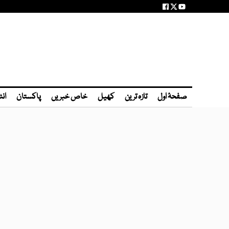
صفحۂ اول
تازہ ترین
کھیل
خاص خبریں
پاکستان
انٹ