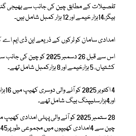
بیگز،14ہزار خیمے اور 12 ہزار کمبل شامل ہیں۔
امدادی سامان کو ٹرکوں کے ذریعے این ڈی ایم اے ک
کشتیاں، 5 ہزارخیمے اور 8 ہزارکمبل شامل تھے۔
اور4ہزارسلیپنگ بیگ شامل تھے۔
28 ستمبر 2025 کو آنے والی پہلی امدادی کھیپ میں 9ہزارکمبل اور 300 خیمے شامل تھے جبکہ