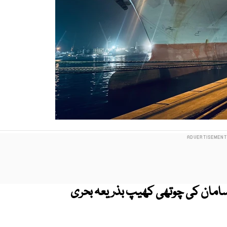
امان کی چوتھی کھیپ بذریعہ بحری