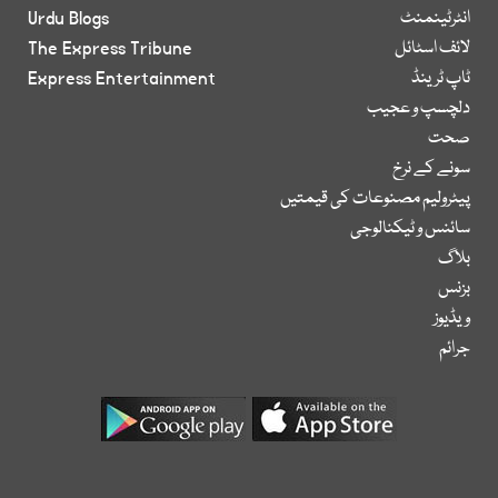
انٹرٹینمنٹ
Urdu Blogs
لائف اسٹائل
The Express Tribune
ٹاپ ٹرینڈ
Express Entertainment
دلچسپ و عجیب
صحت
سونے کے نرخ
پیٹرولیم مصنوعات کی قیمتیں
سائنس و ٹیکنالوجی
بلاگ
بزنس
ویڈیوز
جرائم