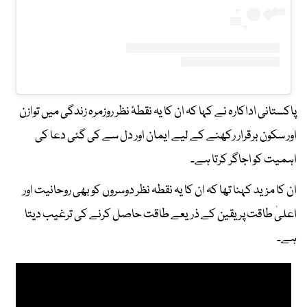
پاکستانی اداکارہ نے کہا کہ ان کا یہ نقطۂ نظر روزمرہ زندگی میں توازن
اور سکون برقرار رکھنے کے لیے ایمان اور دل سے کی گئی دعا کی
اہمیت کو اجاگر کرتا ہے۔
ان کا مزید کہنا تھا کہ ان کا یہ نقطہ نظر دوسروں کو بھی روحانیت اور
اعلیٰ طاقت پر یقین کے ذریعے طاقت حاصل کرنے کی ترغیب دیتا
ہے۔