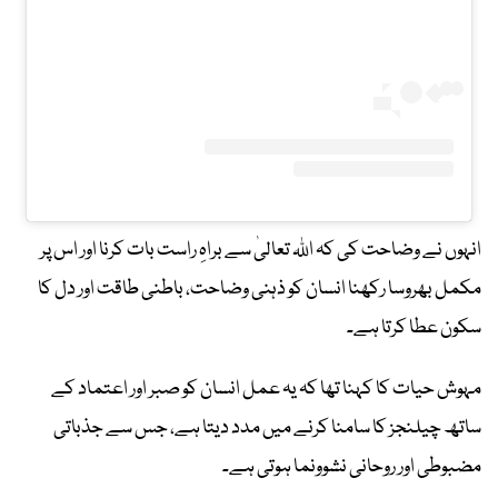
انہوں نے وضاحت کی کہ اللہ تعالیٰ سے براہِ راست بات کرنا اور اس پر
مکمل بھروسا رکھنا انسان کو ذہنی وضاحت، باطنی طاقت اور دل کا
سکون عطا کرتا ہے۔
مہوش حیات کا کہنا تھا کہ یہ عمل انسان کو صبر اور اعتماد کے
ساتھ چیلنجز کا سامنا کرنے میں مدد دیتا ہے، جس سے جذباتی
مضبوطی اور روحانی نشوونما ہوتی ہے۔