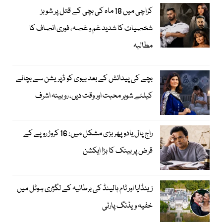
کراچی میں 18 ماہ کی بچی کے قتل پر شوبز
شخصیات کا شدید غم و غصہ، فوری انصاف کا
مطالبہ
بچے کی پیدائش کے بعد بیوی کو ڈپریشن سے بچانے
کیلئے شوہر محبت اور وقت دیں، روبینہ اشرف
راج پال یادو پھر بڑی مشکل میں: 16 کروڑ روپے کے
قرض پر بینک کا بڑا ایکشن
زینڈایا اور ٹام ہالینڈ کی برطانیہ کے لگژری ہوٹل میں
خفیہ ویڈنگ پارٹی