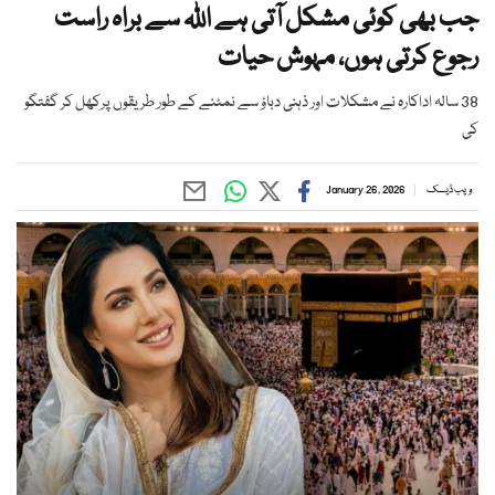
جب بھی کوئی مشکل آتی ہے اللہ سے براہ راست
رجوع کرتی ہوں، مہوش حیات
38 سالہ اداکارہ نے مشکلات اور ذہنی دباؤ سے نمٹنے کے طور طریقوں پرکھل کر گفتگو
کی
ویب ڈیسک
January 26, 2026