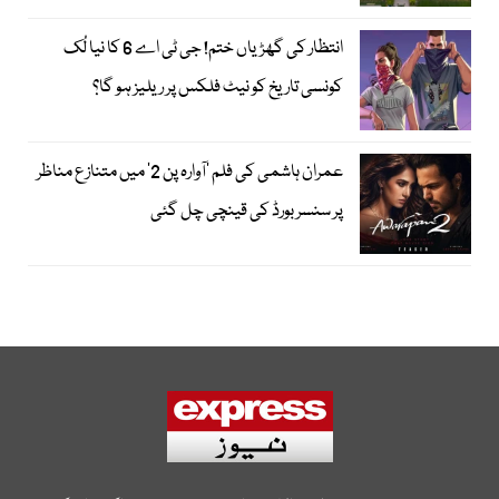
انتظار کی گھڑیاں ختم! جی ٹی اے 6 کا نیا لُک
کونسی تاریخ کو نیٹ فلکس پر ریلیز ہو گا؟
عمران ہاشمی کی فلم ’آوارہ پن 2‘ میں متنازع مناظر
پر سنسر بورڈ کی قینچی چل گئی