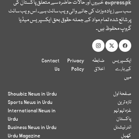
express.pk
خبروں اور حالات حاضرہ سے متعلق پاکستان کی
سب سے زیادہ وزٹ کی جانے والی ویب سائٹ ہے۔ اس ویب سائٹ
پر شائع شدہ تمام مواد کے جملہ حقوق بحق ایکسپریس میڈیا
گروپ محفوظ ہیں۔
ایکسپریس
ضابطہ
Privacy
Contact
کے بارے
اخلاق
Policy
Us
میں
صفحۂ اول
Showbiz News in Urdu
تازہ ترین
Sports News in Urdu
غزہ لہو لہو
International News in
پاکستان
Urdu
انٹر نیشنل
Business News in Urdu
کھیل
Urdu Magazine