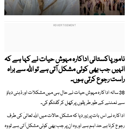
نامور پاکستانی اداکارہ مہوش حیات نے کہا ہے کہ
انہیں جب بھی کوئی مشکل آتی ہے تو اللہ سے براہ
راست رجوع کرتی ہوں۔
38 سالہ اداکارہ مہوش حیات نے حال ہی میں مشکلات اور ذہنی دباؤ
سے نمٹنے کے طور طریقوں پرکھل کر گفتگو کی۔
اداکارہ نے اس بات پر زور دیا کہ مشکل حالات میں اللہ تعالیٰ کی طرف
رجوع کرنا بے حد اہم ہے اور وہ ان پر جب بھی کوئی مشکل آتی ہے تو وہ