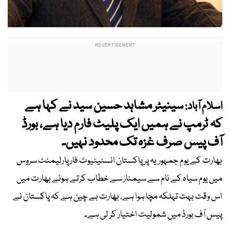
سینیٹر مشاہد حسین سید نے کہا ہے
اسلام آباد:
کہ ٹرمپ نے ہمیں ایک پلیٹ فارم دیا ہے، بورڈ
آف پیس صرف غزہ تک محدود نہیں۔
بھارت کے یوم جمہوریہ پر پاکستان انسٹیٹیوٹ فار پارلیمنٹ سروس
میں یوم سیاہ کے نام سے سیمنار سے خطاب کرتے ہوئے بھارت میں
اس وقت بہت تہلکہ مچا ہوا ہے، بھارت بے چین ہے کہ پاکستان نے
پیس آف بورڈ میں شمولیت اختیار کر لی ہے۔