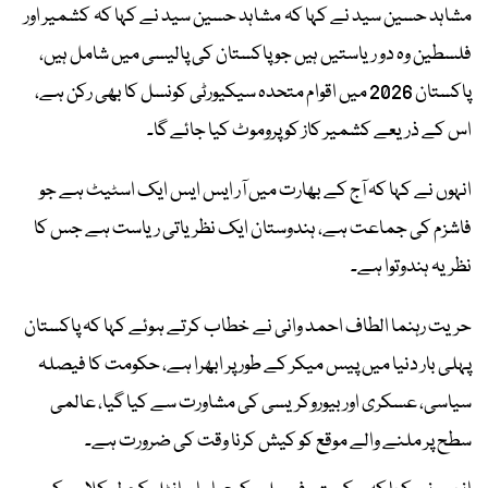
مشاہد حسین سید نے کہا کہ مشاہد حسین سید نے کہا کہ کشمیر اور
فلسطین وہ دو ریاستیں ہیں جو پاکستان کی پالیسی میں شامل ہیں،
پاکستان 2026 میں اقوام متحدہ سیکیورٹی کونسل کا بھی رکن ہے،
اس کے ذریعے کشمیر کاز کو پروموٹ کیا جائے گا۔
انہوں نے کہا کہ آج کے بھارت میں آر ایس ایس ایک اسٹیٹ ہے جو
فاشزم کی جماعت ہے، ہندوستان ایک نظریاتی ریاست ہے جس کا
نظریہ ہندوتوا ہے۔
حریت رہنما الطاف احمد وانی نے خطاب کرتے ہوئے کہا کہ پاکستان
پہلی بار دنیا میں پیس میکر کے طور پر ابھرا ہے، حکومت کا فیصلہ
سیاسی، عسکری اور بیوروکریسی کی مشاورت سے کیا گیا، عالمی
سطح پر ملنے والے موقع کو کیش کرنا وقت کی ضرورت ہے۔