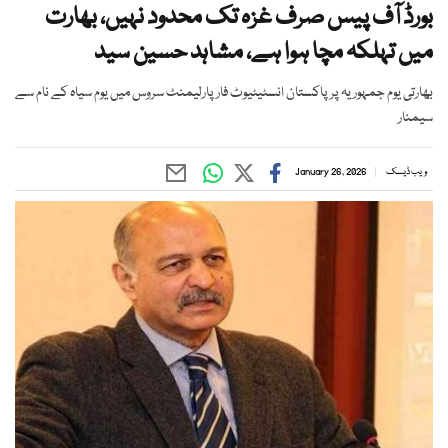
بورڈ آف پیس صرف غزہ تک محدود نہیں، بھارت
میں تہلکہ مچا ہوا ہے، مشاہد حسین سید
بھارتی یوم جمہوریہ پر پاکستان انسٹیٹیوٹ فار پارلیمنٹ سروس میں یوم سیاہ کے نام سے
سیمنار
ویب ڈیسک
January 26, 2026