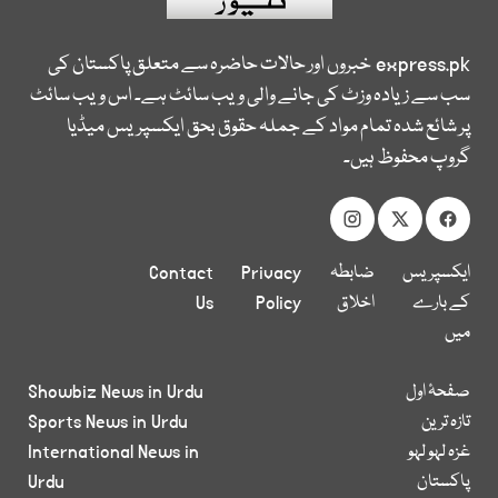
express.pk
خبروں اور حالات حاضرہ سے متعلق پاکستان کی
سب سے زیادہ وزٹ کی جانے والی ویب سائٹ ہے۔ اس ویب سائٹ
پر شائع شدہ تمام مواد کے جملہ حقوق بحق ایکسپریس میڈیا
گروپ محفوظ ہیں۔
ایکسپریس
ضابطہ
Privacy
Contact
کے بارے
اخلاق
Policy
Us
میں
صفحۂ اول
Showbiz News in Urdu
تازہ ترین
Sports News in Urdu
غزہ لہو لہو
International News in
پاکستان
Urdu