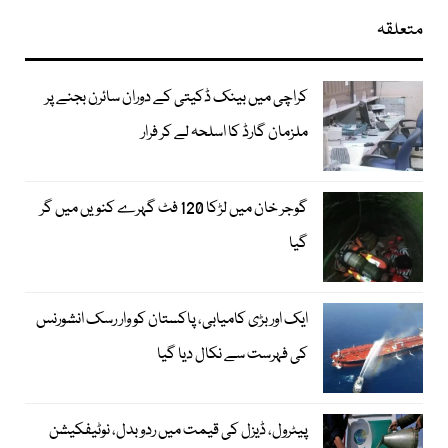
متعلقہ
کراچی میں بینک ڈکیتی کے دوران سائرن بجنے پر
ملزمان گارڈ کا اسلحہ لے کر فرار
گوجر خان میں لڑکا 120 فٹ گہرے کنویں میں گر
گیا
ایک اور بڑی کامیابی، پاکستان کو وار رسک انشورنس
کی فہرست سے نکال دیا گیا
پیٹرول، ڈیزل کی قیمت میں ردوبدل، نوٹیفکیشن