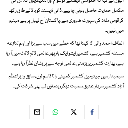
انہوں نے کہا کہ حکومتی فیصلے کو عوام اور انٹلیکچول کلاس کی
مکمل حمایت حاصل ہونی چاہیے، ذاتی ناپسند کو بالائے طاق رکھ
کر قومی مفاد کی سپورٹ ضروری ہے، پاکستان آج ٹیبل پر ہے مینیو
میں نہیں۔
الطاف احمد وانی کا کہنا تھا کہ خطے میں سب سے بڑا اور اہم تنازعہ
مسئلہ کشمیر ہے، کشمیر ایشو ایک بار پھر عالمی لائم لائٹ میں آ رہا
ہے، بھارت کشمیر پر بڑھتی عالمی توجہ سے پریشان نظر آ رہا ہے۔
سیمینار میں چیئرمین کشمیر کمیٹی رانا قاسم نون، سابق وزیراعظم
آزاد کشمیر سردار عتیق سمیت دیگر رہنماؤں نے بھی شرکت کی۔