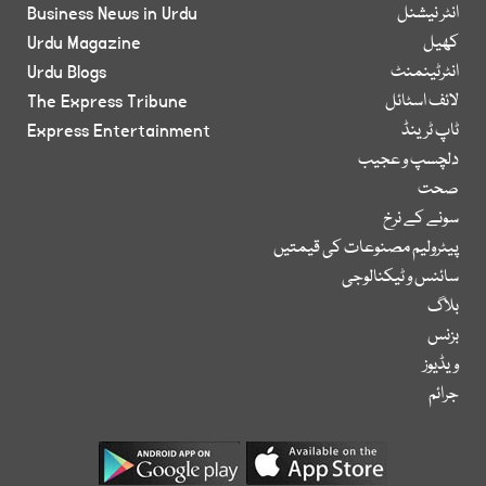
انٹر نیشنل
Business News in Urdu
کھیل
Urdu Magazine
انٹرٹینمنٹ
Urdu Blogs
لائف اسٹائل
The Express Tribune
ٹاپ ٹرینڈ
Express Entertainment
دلچسپ و عجیب
صحت
سونے کے نرخ
پیٹرولیم مصنوعات کی قیمتیں
سائنس و ٹیکنالوجی
بلاگ
بزنس
ویڈیوز
جرائم