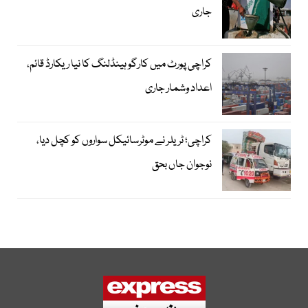
جاری
کراچی پورٹ میں کارگو ہینڈلنگ کا نیا ریکارڈ قائم،
اعداد وشمار جاری
کراچی؛ ٹریلر نے موٹرسائیکل سواروں کو کچل دیا،
نوجوان جاں بحق