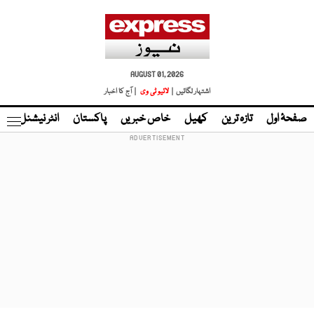
AUGUST 01, 2026
اشتہار لگائیں |
لائیو ٹی وی
| آج کا اخبار
صفحۂ اول
تازہ ترین
کھیل
خاص خبریں
پاکستان
انٹر نیشنل
ٹا