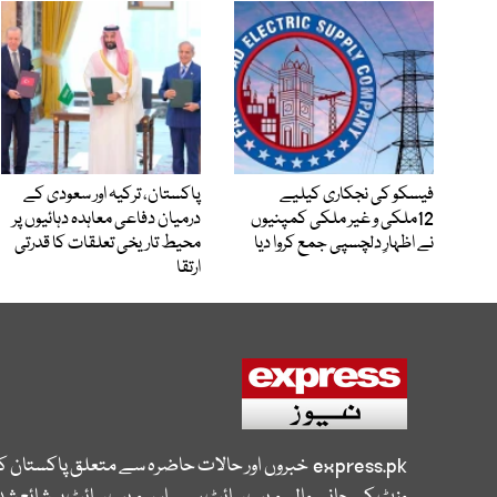
فیسکو کی نجکاری کیلیے
پاکستان، ترکیہ اور سعودی کے
12ملکی و غیر ملکی کمپنیوں
درمیان دفاعی معاہدہ دہائیوں پر
نے اظہارِ دلچسپی جمع کروا دیا
محیط تاریخی تعلقات کا قدرتی
ارتقا
express.pk
خبروں اور حالات حاضرہ سے متعلق پاکستان 