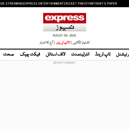
IVE STREAMING
EXPRESS ENTERTAINMENT
CRICKET PAKISTAN
TODAY'S PAPER
AUGUST 08, 2026
اشتہار لگائیں |
لائیو ٹی وی
| آج کا اخبار
ر نیشنل
ٹاپ ٹرینڈ
انٹرٹینمنٹ
لائف اسٹائل
فیکٹ چیک
صحت