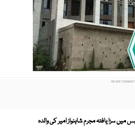
س میں سزا یافتہ مجرم شاہنواز امیر کی والدہ