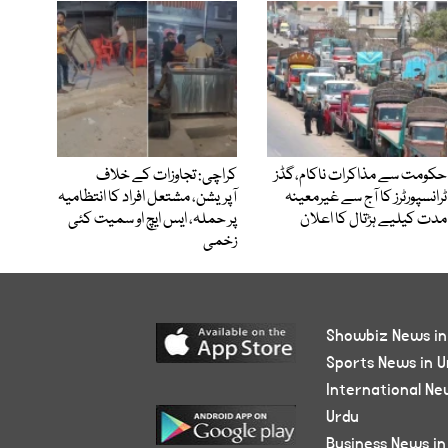
حکومت سے مذاکرات ناکام،گڈز
کراچی: تجاوزات کے خلاف
ٹرانسپورٹرز کا آج سے غیرمعینہ
آپریشن، مشتعل افراد کا انتظامیہ
مدت کیلیے ہڑتال کا اعلان
پر حملہ، ایس ایچ او سمیت کئی
زخمی
Showbiz News in
Sports News in U
International Ne
Urdu
Business News in