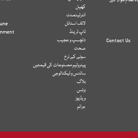
 تمام مواد کے
کھیل
انٹرٹینمنٹ
لائف اسٹائل
bune
ٹاپ ٹرینڈ
inment
دلچسپ و عجیب
Contact Us
صحت
سونے کے نرخ
پیٹرولیم مصنوعات کی قیمتیں
سائنس و ٹیکنالوجی
بلاگ
بزنس
ویڈیوز
جرائم