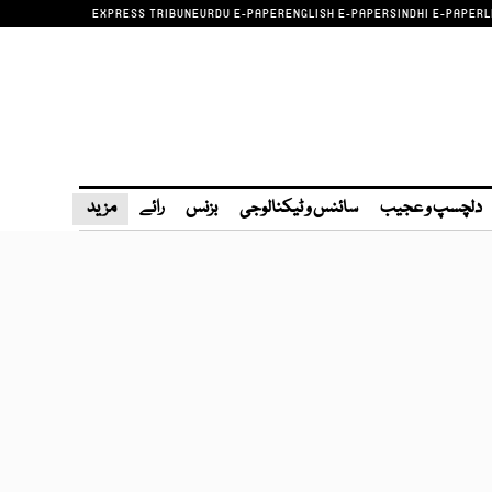
EXPRESS TRIBUNE
URDU E-PAPER
ENGLISH E-PAPER
SINDHI E-PAPER
L
دلچسپ و عجیب
سائنس و ٹیکنالوجی
بزنس
رائے
مزید