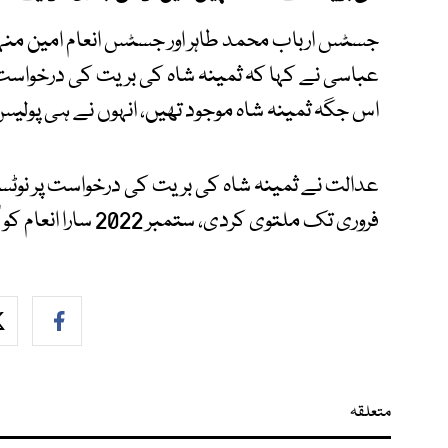
جسٹس ارباب محمد طاہر اور جسٹس انعام امین م
عباسی نے کہا کہ ثمینہ شاہ کی بریت کی درخواست
اس جگہ ثمینہ شاہ موجود تھیں، انہوں نے ہی پولیس ک
فروری تک ملتوی کردی، ستمبر 2022 سارا انعام کو اُن کے شوہر شاہنواز امیر نے قتل کردیا تھا۔
متعلقہ