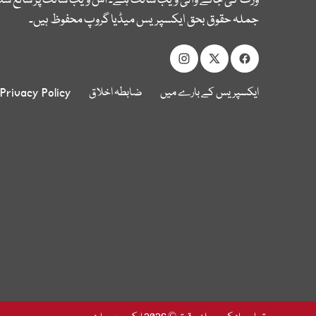
وزٹ کی جانے والی ویب سائٹ ہے۔ اس ویب سائٹ پر شائع شدہ
جملہ حقوق بحق ایکسپریس میڈیا گروپ محفوظ ہیں۔
ایکسپریس کے بارے میں
ضابطہ اخلاق
Privacy Policy