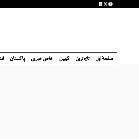
صفحۂ اول
تازہ ترین
کھیل
خاص خبریں
پاکستان
انٹ