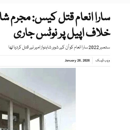
سارا انعام قتل کیس: مجرم شاہ
خلاف اپیل پر نوٹس جاری
ستمبر 2022 سارا انعام کو اُن کے شوہر شاہنواز امیر نے قتل کردیا تھا
ویب ڈیسک
January 26, 2026