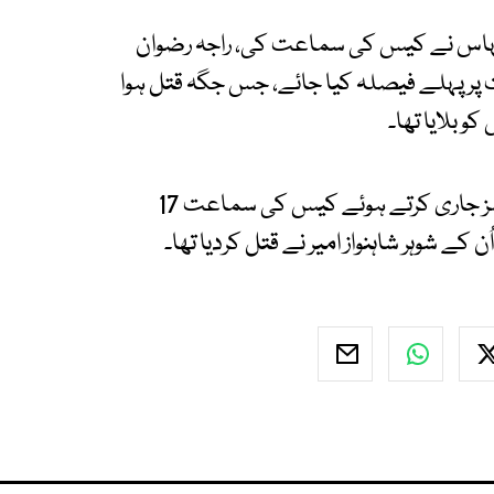
نہاس نے کیس کی سماعت کی، راجہ رضوان
 پر پہلے فیصلہ کیا جائے، جس جگہ قتل ہوا
و بلایا تھا۔
عدالت نے ثمینہ شاہ کی بریت کی درخواست پر نوٹسز جاری کرتے ہوئے کیس کی سماعت 17