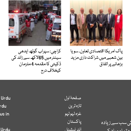
پاک امریکا اقتصادی تعاون، سویا
کراچی: سہراب گوٹھ ایدھی
بین شعبے میں شراکت داری مزید
سینٹر میں 65لاکھ سے زائد کی
بڑھانے پر اتفاق
ڈکیتی کا مقدمہ 4 ملزمان
کیخلاف درج
صفحۂ اول
 Urdu
تازہ ترین
rdu
غزہ لہو لہو
ws in
پاکستان
کی سب سے زیادہ
انٹر نیشنل
 Urdu