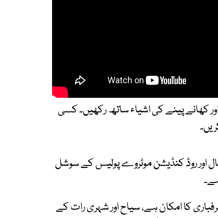
اور کھانے پینے کی اشیاء ساتھ رکھیں۔ کسی
ال اور روڈ کنڈیشن موٹروے پولیس کے سوشل
فباری کا امکان ہے، سیاح اور شہری رات کے