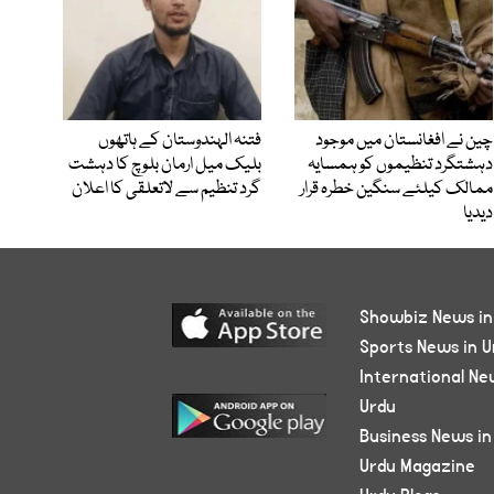
چین نے افغانستان میں موجود
فتنہ الہندوستان کے ہاتھوں
دہشتگرد تنظیموں کو ہمسایہ
بلیک میل ارمان بلوچ کا دہشت
ممالک کیلئے سنگین خطرہ قرار
گرد تنظیم سے لاتعلقی کا اعلان
دیدیا
Showbiz News in
Sports News in U
International Ne
Urdu
Business News in
Urdu Magazine