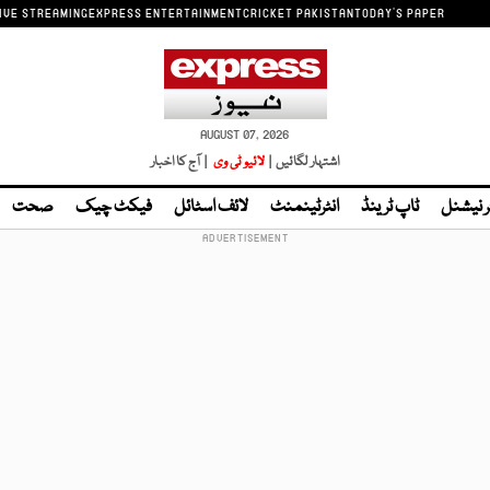
IVE STREAMING
EXPRESS ENTERTAINMENT
CRICKET PAKISTAN
TODAY'S PAPER
AUGUST 07, 2026
اشتہار لگائیں |
لائیو ٹی وی
| آج کا اخبار
ر نیشنل
ٹاپ ٹرینڈ
انٹرٹینمنٹ
لائف اسٹائل
فیکٹ چیک
صحت