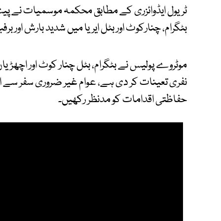
ٹریول ایڈوائزری کے مطابق محکمہ موسمیات نے پیش
بٹگرام، چنارکوٹ اور بٹل ایریا میں شدید بارش اور بر
موٹروے پولیس نے بٹگرام، بٹل چنار کوٹ اور اچھڑی
نفری تعینات کر دی ہے، عوام غیر ضروری سفر سے اجتنا
حفاظتی اقدامات کو مدنظر رکھیں۔