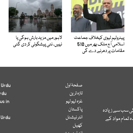
پیٹرولیم لیوی کیخلاف جماعت
لاہور میں مزید بارش ہوگی یا
اسلامی آج ملک بھر میں 510
نہیں، نئی پیشگوئی کر دی گئی
مقامات پر دھرنے دے گی
صفحۂ اول
 Urdu
تازہ ترین
rdu
غزہ لہو لہو
ws in
پاکستان
کی سب سے زیادہ
انٹر نیشنل
 Urdu
 تمام مواد کے
کھیل