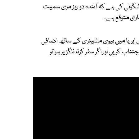
گوئی کی ہے کہ آئندہ دو روز مری سمیت
فباری متوقع ہے۔
اں ایریا میں ہیوی مشینری کے ساتھ اضافی
ب کریں اور اگر سفر کرنا ناگزیر ہو تو