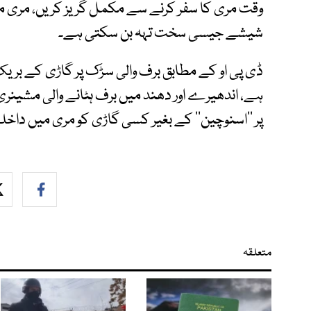
وقت مری کا سفر کرنے سے مکمل گریز کریں، مری م
شیشے جیسی سخت تہہ بن سکتی ہے۔
ڈی پی او کے مطابق برف والی سڑک پر گاڑی کے بریک
ہے، اندھیرے اور دھند میں برف ہٹانے والی مشینری ک
پر ’’اسنوچین‘‘ کے بغیر کسی گاڑی کو مری میں داخ
متعلقہ