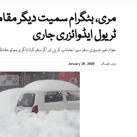
مری، بٹگرام سمیت دیگر مقاما
ٹریول ایڈوائزری جاری
عوام غیر ضروری سفر سے اجتناب کریں اور اگر سفر کرنا ناگزیر ہو تو حفا
ویب ڈیسک
January 26, 2026