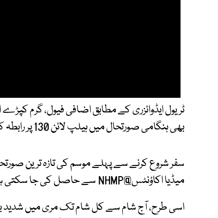
ٹریول ایڈوائزری کے مطابق اضافی فیول، گرم کپڑے 
بھی ہنگامی صورتحال میں ہیلپ لائن 130 پر رابطہ کریں۔
سفر شروع کرنے سے پہلے موسم کی تازہ ترین صورتح
میڈیا اکاؤنٹس@NHMP سے حاصل کی جا سکتی ہے۔
اسی طرح، آج شام سے کل شام تک مری میں شدید بر