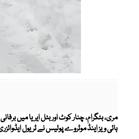
مری، بٹگرام، چنار کوٹ اور بٹل ایریا میں برف
ہائی ویز اینڈ موٹروے پولیس نے ٹریول ایڈوائزر