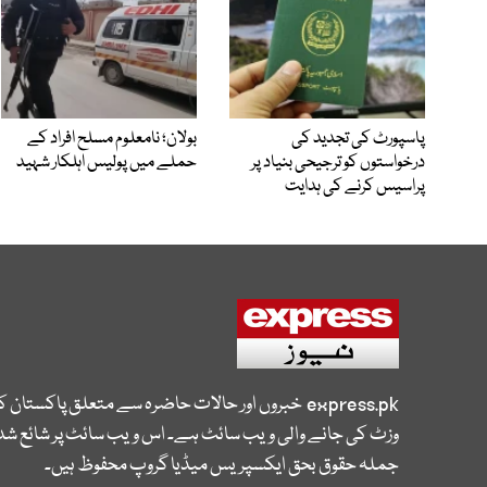
پاسپورٹ کی تجدید کی
بولان؛ نامعلوم مسلح افراد کے
درخواستوں کو ترجیحی بنیاد پر
حملے میں پولیس اہلکار شہید
پراسیس کرنے کی ہدایت
express.pk
خبروں اور حالات حاضرہ سے متعلق پاکستان 
وزٹ کی جانے والی ویب سائٹ ہے۔ اس ویب سائٹ پر شائع شدہ
جملہ حقوق بحق ایکسپریس میڈیا گروپ محفوظ ہیں۔