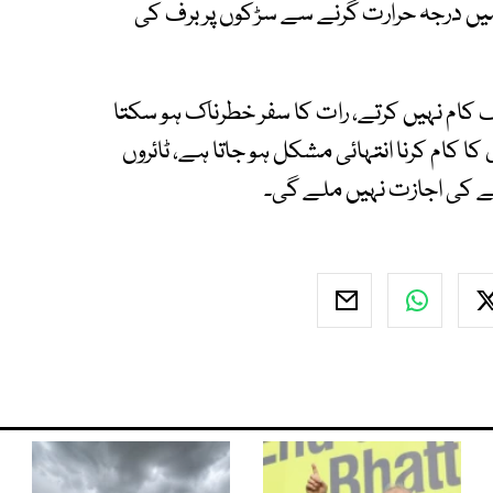
یں درجہ حرارت گرنے سے سڑکوں پر برف کی
 کام نہیں کرتے، رات کا سفر خطرناک ہو سکتا
ا کام کرنا انتہائی مشکل ہو جاتا ہے، ٹائروں
لے کی اجازت نہیں ملے گی۔