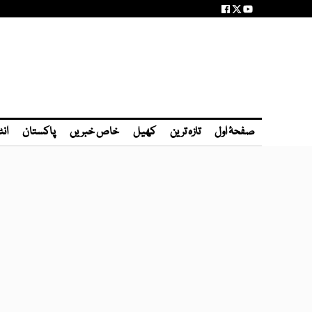
صفحۂ اول
تازہ ترین
کھیل
خاص خبریں
پاکستان
انٹ