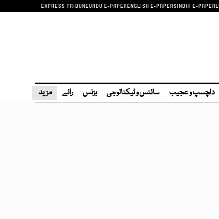
EXPRESS TRIBUNE
URDU E-PAPER
ENGLISH E-PAPER
SINDHI E-PAPER
L
دلچسپ و عجیب
سائنس و ٹیکنالوجی
بزنس
رائے
مزید