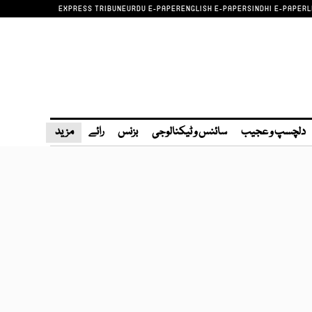
EXPRESS TRIBUNE
URDU E-PAPER
ENGLISH E-PAPER
SINDHI E-PAPER
L
دلچسپ و عجیب
سائنس و ٹیکنالوجی
بزنس
رائے
مزید