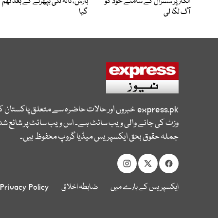
انکار پر سسرال کے سامنے خود کو
بارش، نالہ لئی بپھرنے کے بعد تھم
آگ لگا لی
گیا
express.pk
خبروں اور حالات حاضرہ سے متعلق پاکستان 
وزٹ کی جانے والی ویب سائٹ ہے۔ اس ویب سائٹ پر شائع شدہ
جملہ حقوق بحق ایکسپریس میڈیا گروپ محفوظ ہیں۔
ایکسپریس کے بارے میں
ضابطہ اخلاق
Privacy Policy