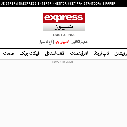
IVE STREAMING
EXPRESS ENTERTAINMENT
CRICKET PAKISTAN
TODAY'S PAPER
AUGUST 06, 2026
اشتہار لگائیں |
لائیو ٹی وی
| آج کا اخبار
ر نیشنل
ٹاپ ٹرینڈ
انٹرٹینمنٹ
لائف اسٹائل
فیکٹ چیک
صحت