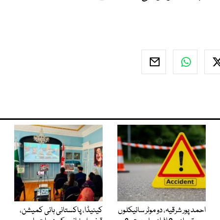
احمد پور شرقیہ، دو موٹر سائیکلوں
کینیڈا، پاکستانی ہائی کمیشن،