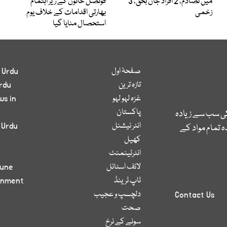
میں تصادم، 2 افراد جاں بحق، 3
قونصل خانوں کے زیر اہتمام
زخمی
بھارتی اقدامات کے خلاف یوم
استحصال منایا گیا
صفحۂ اول
 Urdu
تازہ ترین
rdu
غزہ لہو لہو
ws in
پاکستان
کی سب سے زیادہ
انٹر نیشنل
 Urdu
 تمام مواد کے
کھیل
انٹرٹینمنٹ
لائف اسٹائل
bune
ٹاپ ٹرینڈ
inment
دلچسپ و عجیب
Contact Us
صحت
سونے کے نرخ