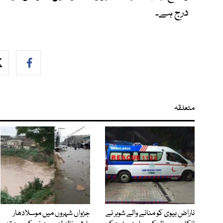
درج ہے۔
متعلقہ
ناراض بیوی کو منانے والے شوہر نے
جڑواں شہروں میں موسلادھار