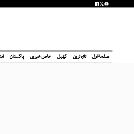
صفحۂ اول
تازہ ترین
کھیل
خاص خبریں
پاکستان
انٹ