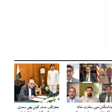
واشنگٹن میں سفارت خانہ
ججز تقرر، صدر کوئی بھی سمری