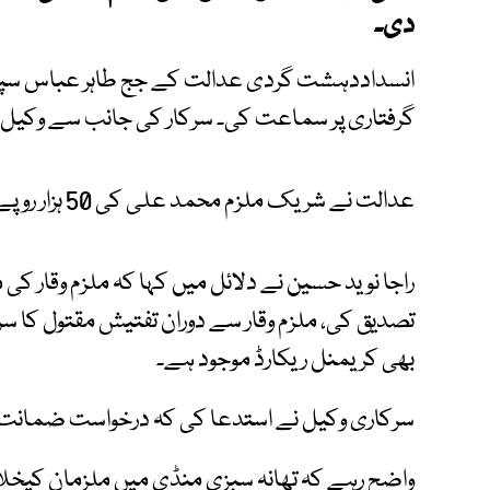
دی۔
انسداددہشت گردی عدالت کے جج طاہر عباس سپرا
گرفتاری پر سماعت کی۔ سرکار کی جانب سے وکیل را
عدالت نے شریک ملزم محمد علی کی 50 ہزار روپے کے مچلکوں کی عوض ضمانت منظور کر لی۔
راجا نوید حسین نے دلائل میں کہا کہ ملزم وقار ک
تصدیق کی، ملزم وقار سے دوران تفتیش مقتول کا سر
بھی کریمنل ریکارڈ موجود ہے۔
سرکاری وکیل نے استدعا کی کہ درخواست ضمانت 
واضح رہے کہ تھانہ سبزی منڈی میں ملزمان کی