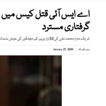
اے ایس آئی قتل کیس میں م
گرفتاری مسترد
شریک ملزم محمد علی کی 50 ہزار روپے کے مچلکوں کی عوض ضمانت منظور
ویب ڈیسک
January 27, 2026