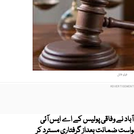
فوٹو: فائل
باد نے وفاقی پولیس کے اے ایس آئی
واست ضمانت بعداز گرفتاری مسترد کر