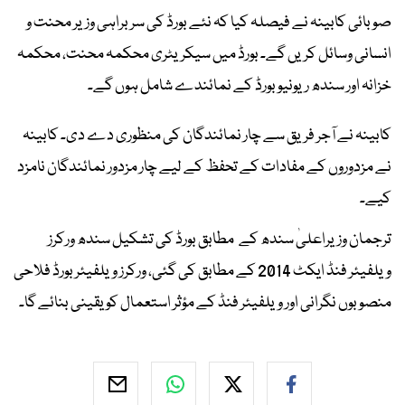
صوبائی کابینہ نے فیصلہ کیا کہ نئے بورڈ کی سربراہی وزیر محنت و
انسانی وسائل کریں گے۔ بورڈ میں سیکریٹری محکمہ محنت، محکمہ
خزانہ اور سندھ ریونیو بورڈ کے نمائندے شامل ہوں گے۔
کابینہ نے آجر فریق سے چار نمائندگان کی منظوری دے دی۔ کابینہ
نے مزدوروں کے مفادات کے تحفظ کے لیے چار مزدور نمائندگان نامزد
کیے۔
ترجمان وزیراعلیٰ سندھ کے مطابق بورڈ کی تشکیل سندھ ورکرز
ویلفیئر فنڈ ایکٹ 2014 کے مطابق کی گئی، ورکرز ویلفیئر بورڈ فلاحی
منصوبوں نگرانی اور ویلفیئر فنڈ کے مؤثر استعمال کو یقینی بنائے گا۔