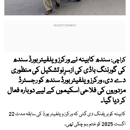
سندھ کابینہ نے ورکرز ویلفیئر بورڈ سندھ
کراچی:
کی گورننگ باڈی کی ازسرِنو تشکیل کی منظوری
دے دی، ورکرز ویلفیئر بورڈ سندھ کو رجسٹرڈ
مزدوروں کی فلاحی اسکیموں کے لیے دوبارہ فعال
کر دیا گیا۔
کابینہ کو بریفنگ دی گئی کہ ورکرز ویلفیئر بورڈ کی سابقہ مدت 22
اگست 2025 کو ختم ہو چکی تھی۔