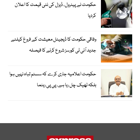
حکومت نے پیٹرول، ڈیزل کی نئی قیمت کا اعلان
کردیا
وفاقی حکومت کا ڈیجیٹل معیشت کے فروغ کیلئے
جدید آئی ٹی کورسز شروع کرنے کا فیصلہ
حکومت اعلامیہ جاری کرے کہ سسٹم تباہ نہیں ہوا
بلکہ ٹھیک چل رہا ہے، پی پی رہنما