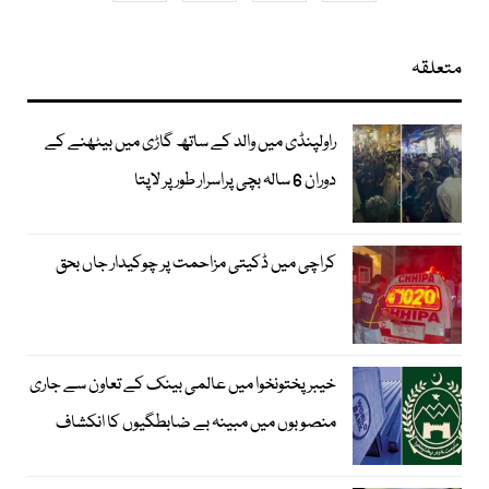
متعلقہ
راولپنڈی میں والد کے ساتھ گاڑی میں بیٹھنے کے
دوران 6 سالہ بچی پراسرار طور پر لاپتا
کراچی میں ڈکیتی مزاحمت پر چوکیدار جاں بحق
خیبرپختونخوا میں عالمی بینک کے تعاون سے جاری
منصوبوں میں مبینہ بے ضابطگیوں کا انکشاف