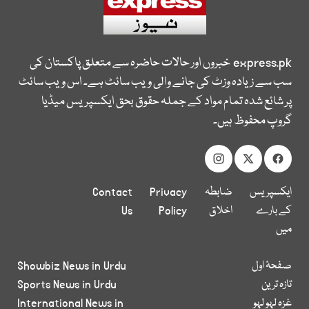
express.pk
خبروں اور حالات حاضرہ سے متعلق پاکستان کی
سب سے زیادہ وزٹ کی جانے والی ویب سائٹ ہے۔ اس ویب سائٹ
پر شائع شدہ تمام مواد کے جملہ حقوق بحق ایکسپریس میڈیا
گروپ محفوظ ہیں۔
ایکسپریس
ضابطہ
Privacy
Contact
کے بارے
اخلاق
Policy
Us
میں
صفحۂ اول
Showbiz News in Urdu
تازہ ترین
Sports News in Urdu
غزہ لہو لہو
International News in