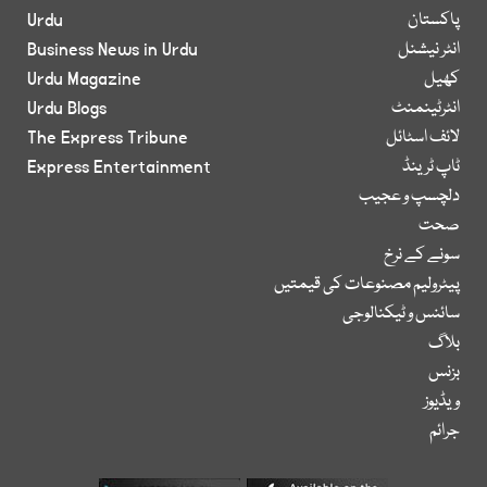
پاکستان
Urdu
انٹر نیشنل
Business News in Urdu
کھیل
Urdu Magazine
انٹرٹینمنٹ
Urdu Blogs
لائف اسٹائل
The Express Tribune
ٹاپ ٹرینڈ
Express Entertainment
دلچسپ و عجیب
صحت
سونے کے نرخ
پیٹرولیم مصنوعات کی قیمتیں
سائنس و ٹیکنالوجی
بلاگ
بزنس
ویڈیوز
جرائم