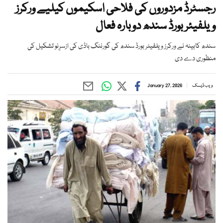
رجسٹرڈ مزدوروں کی فلاحی اسکیموں کیلیے ورکرز
ویلفیئر بورڈ سندھ دوبارہ فعال
سندھ کابینہ نے ورکرز ویلفیئر بورڈ سندھ کی گورننگ باڈی کی ازسرِنو تشکیل کی
منظوری دے دی
ویب ڈیسک
January 27, 2026