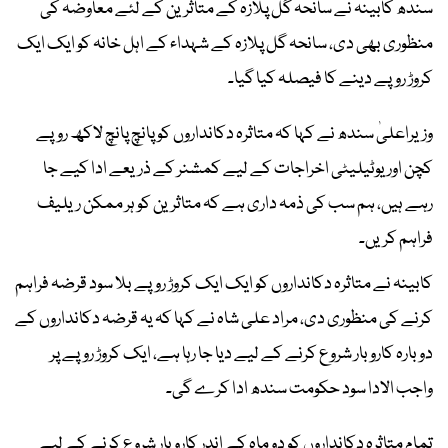
سندھ کابینہ نے سانحہ گل پلازہ کے متاثرین کے لئے معاوضہ کی
منظوری بھی دی، سانحہ گل پلازہ کے شہداء کے اہل خانہ کو ایک ایک
کروڑ روپے دینے کا فیصلہ کیا گیا۔
وزیراعلیٰ سندھ نے کہا کہ متاثرہ دکانداروں کو پانچ پانچ لاکھ روپے
کچن اور یوٹیلیٹی اخراجات کے لیے کمشنر کے ذریعے ادا کیے جا
رہے ہیں، ہم سب کی ذمہ داری ہے کہ متاثرین کو ہر ممکن ریلیف
فراہم کریں۔
کابینہ نے متاثرہ دکانداروں کو ایک ایک کروڑ روپے بلا سود قرضہ فراہم
کرنے کی منظوری دی، مراد علی شاہ نے کہا کہ یہ قرضہ دکانداروں کے
دوبارہ کاروبار شروع کرنے کے لیے دیا جا رہا ہے، ایک کروڑ روپے پر
واجب الادا سود حکومت سندھ ادا کرے گی۔
تمام متاثرہ دکانداروں کو دو ماہ کے اندر کاروبار شروع کرنے کے لیے