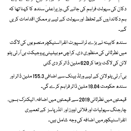
دکان کی سہولت فراہم کی جائے گی، وزیراعلیٰ سندھ کا کہنا تھا کہ
ہم دکانداروں کے تحفظ اور سہولت کے لیے ہر ممکن اقدامات کریں
گے۔
سندھ کابینہ نے بڑے ٹرانسپورٹ انفرااسٹیکچر منصوبوں کی لاگت
میں نظرثانی کی منظوری دی، کراچی موبیلیٹی پروجیکٹ بی آر ٹی یلو
لائن کی لاگت بڑھا کر 620 ملین ڈالر کر دی گئی
بی آر ٹی یلو لائن کے لیے ورلڈ بینک سے اضافی 155.3 ملین ڈالر اور
سندھ حکومت 18.04 ملین ڈالر فراہم کرے گی۔
قیمتوں میں نظرثانی 2019 سے قیمتوں میں اضافہ، الیکٹرک بسوں،
چارجنگ سہولیات اور فلائی اوورز اور انڈرپاسز کے تعمیری
انفرااسٹیکچر میں اضافہ کی وجہ شامل ہیں۔