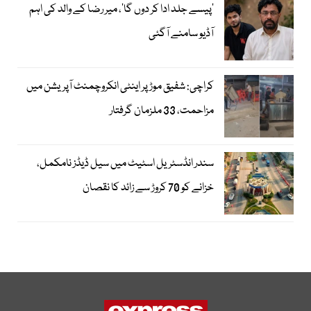
’پیسے جلد ادا کر دوں گا‘، میر رضا کے والد کی اہم
آڈیو سامنے آگئی
کراچی: شفیق موڑ پر اینٹی انکروچمنٹ آپریشن میں
مزاحمت، 33 ملزمان گرفتار
سندر انڈسٹریل اسٹیٹ میں سیل ڈیڈز نامکمل،
خزانے کو 70 کروڑ سے زائد کا نقصان