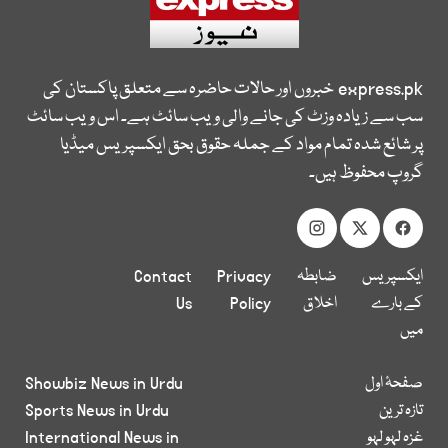
express.pk
خبروں اور حالات حاضرہ سے متعلق پاکستان کی
سب سے زیادہ وزٹ کی جانے والی ویب سائٹ ہے۔ اس ویب سائٹ
پر شائع شدہ تمام مواد کے جملہ حقوق بحق ایکسپریس میڈیا
گروپ محفوظ ہیں۔
ایکسپریس
ضابطہ
Privacy
Contact
کے بارے
اخلاق
Policy
Us
میں
صفحۂ اول
Showbiz News in Urdu
تازہ ترین
Sports News in Urdu
غزہ لہو لہو
International News in