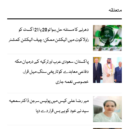
متعلقہ
دھرنے کا مسئلہ حل ہوا تو 20 یا 21 اگست کو
راولاکوٹ میں الیکشن ممکن: چیف الیکشن کمشنر
پاکستان، سعودی عرب اور ترکیہ کے درمیان مکہ
دفاعی معاہدے کو تاریخی سنگ میل قرار،
خصوصی نغمہ جاری
میر رضا علی کیس میں پولیس سرجن ڈاکٹر سمعیہ
سید نے خود کو بے بس قرار دے دیا