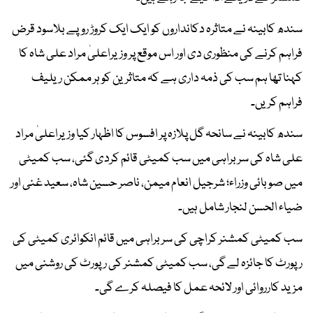
سندھ کابینہ نے متاثرہ دکانداروں کو ایک ایک کروڑ روپے بلاسود قرض
فراہم کرنے کی منظوری دی اور اس موقع پر وزیراعلیٰ مراد علی شاہ کا
کہنا تھا ہم سب کی ذمہ داری ہے کہ متاثرین کو ہر ممکن ریلیف
فراہم کریں۔
سندھ کابینہ نے سانحہ گل پلازہ پر افسوس کا اظہار کیا وزیراعلیٰ مراد
علی شاہ کی سربراہی میں سب کمیٹی قائم کردی گئی، سب کمیٹی
میں صوبائی وزراء؛ شرجیل انعام میمن، ناصر حسین شاہ، سعید غنی اور
ضیاء الحسن لنجار شامل ہیں۔
سب کمیٹی کمشنر کراچی کی سربراہی میں قائم انکوائری کمیٹی کی
رپورٹ کا جائزہ لے گی، سب کمیٹی کمشنر کی رپورٹ کی روشنی میں
مزید کارروائی اور لائحہ عمل کا فیصلہ کرے گی۔