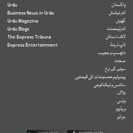
پاکستان
Urdu
انٹر نیشنل
Business News in Urdu
کھیل
Urdu Magazine
انٹرٹینمنٹ
Urdu Blogs
لائف اسٹائل
The Express Tribune
ٹاپ ٹرینڈ
Express Entertainment
دلچسپ و عجیب
صحت
سونے کے نرخ
پیٹرولیم مصنوعات کی قیمتیں
سائنس و ٹیکنالوجی
بلاگ
بزنس
ویڈیوز
جرائم