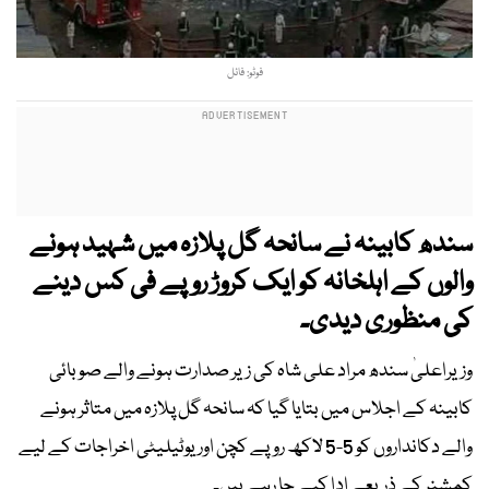
فوٹو: فائل
سندھ کابینہ نے سانحہ گل پلازہ میں شہید ہونے
والوں کے اہلخانہ کو ایک کروڑ روپے فی کس دینے
کی منظوری دیدی۔
وزیراعلیٰ سندھ مراد علی شاہ کی زیر صدارت ہونے والے صوبائی
کابینہ کے اجلاس میں بتایا گیا کہ سانحہ گل پلازہ میں متاثر ہونے
والے دکانداروں کو 5-5 لاکھ روپے کچن اور یوٹیلیٹی اخراجات کے لیے
کمشنر کے ذریعے ادا کیے جا رہے ہیں۔