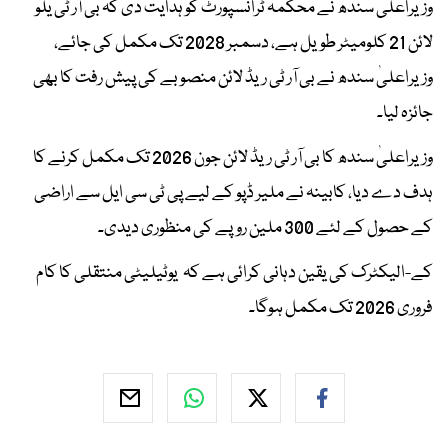
وزیراعلیٰ سندھ نے محکمہ ٹرانسپورٹ کو ہدایت دی کہ بی آر ٹی یلو
لائن 21 کلومیٹر طویل ہے، دسمبر 2028 تک مکمل کی جائے،
وزیراعلیٰ سندھ نے بی آر ٹی ریڈ لائن منصوبے کی پیش رفت کا بھی
جائزہ لیا۔
وزیراعلیٰ سندھ کا بی آر ٹی ریڈ لائن جون 2026 تک مکمل کرنے کا
ہدف دے دیا، کابینہ نے ملیر ڈپو کے لیے پی ٹی سی ایل سے اراضی
کے حصول کے لئے 300 ملین روپے کی منظوری دیدی۔
کے-الیکٹرک کی یقین دہانی کرائی ہے کہ یوٹیلیٹی منتقلی کا کام
فروری 2026 تک مکمل ہوگا۔