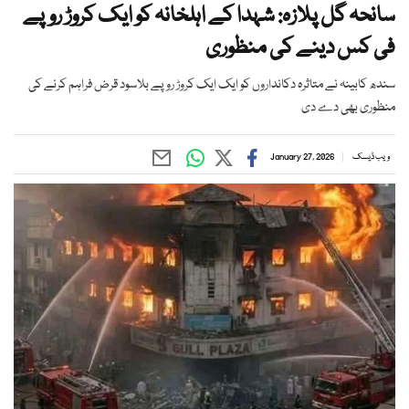
سانحہ گل پلازہ: شہدا کے اہلخانہ کو ایک کروڑ روپے
فی کس دینے کی منظوری
سندھ کابینہ نے متاثرہ دکانداروں کو ایک ایک کروڑ روپے بلاسود قرض فراہم کرنے کی
منظوری بھی دے دی
ویب ڈیسک
January 27, 2026