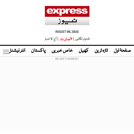
AUGUST 08, 2026
اشتہار لگائیں |
لائیو ٹی وی
| آج کا اخبار
صفحۂ اول
تازہ ترین
کھیل
خاص خبریں
پاکستان
انٹر نیشنل
ٹا