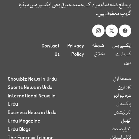
پر شائع شدہ تمام مواد کے جملہ حقوق بحق ایکسپریس میڈیا
گروپ محفوظ ہیں۔
ایکسپریس
ضابطہ
Privacy
Contact
کے بارے
اخلاق
Policy
Us
میں
صفحۂ اول
Showbiz News in Urdu
تازہ ترین
Sports News in Urdu
غزہ لہو لہو
International News in
پاکستان
Urdu
انٹر نیشنل
Business News in Urdu
کھیل
Urdu Magazine
انٹرٹینمنٹ
Urdu Blogs
لائف اسٹائل
The Express Tribune