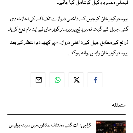
فیملی ممبر یا وکیل کو شامل کیا جائے۔
بیرسٹر گوہر خان کو جیل کے داخلی دروازے تک آنے کی اجازت دی
گئی، جیل کے گیٹ نمبر پانچ پر بیرسٹر گوہر خان نے اپنا نام درج کرایا۔
ذرائع کے مطابق جیل کے داخلی دروازے پر کچھ دیر انتظار کے بعد
بیرسٹر گوہر خان واپس روانہ ہوگئے۔
متعلقہ
کراچی؛ رات گئے مختلف علاقوں میں مبینہ پولیس