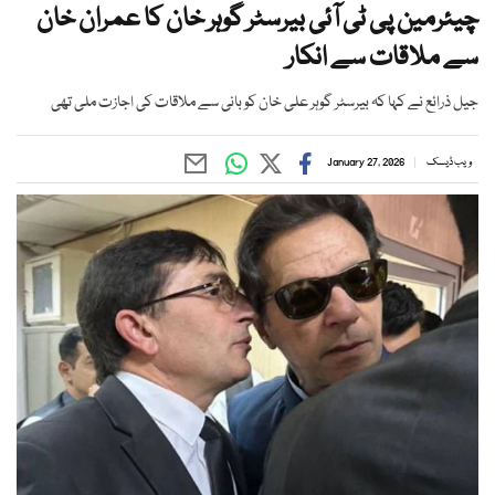
چیئرمین پی ٹی آئی بیرسٹر گوہر خان کا عمران خان
سے ملاقات سے انکار
جیل ذرائع نے کہا کہ بیرسٹر گوہر علی خان کو بانی سے ملاقات کی اجازت ملی تھی
ویب ڈیسک
January 27, 2026