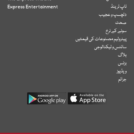
ٹاپ ٹرینڈ
Express Entertainment
دلچسپ و عجیب
صحت
سونے کے نرخ
پیٹرولیم مصنوعات کی قیمتیں
سائنس و ٹیکنالوجی
بلاگ
بزنس
ویڈیوز
جرائم