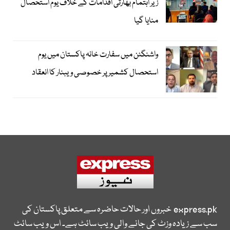
زیر اہتمام بھارتی اقدامات کے خلاف یوم استحصال
منایا گیا
واشنگٹن میں سفارت خانہ پاکستان میں یوم
استحصال کشمیر پر خصوصی ویبنار کا انعقاد
express.pk
خبروں اور حالات حاضرہ سے متعلق پاکستان کی
سب سے زیادہ وزٹ کی جانے والی ویب سائٹ ہے۔ اس ویب سائٹ