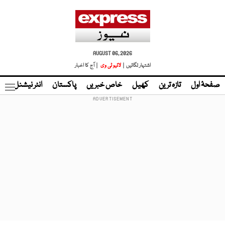
AUGUST 06, 2026
اشتہار لگائیں |
لائیو ٹی وی
| آج کا اخبار
صفحۂ اول
تازہ ترین
کھیل
خاص خبریں
پاکستان
انٹر نیشنل
ٹا