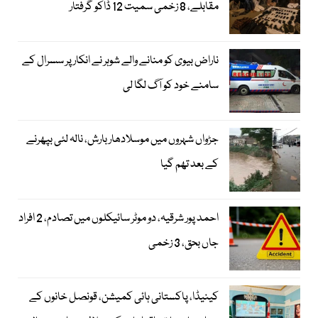
مقابلے، 8 زخمی سمیت 12 ڈاکو گرفتار
ناراض بیوی کو منانے والے شوہر نے انکار پر سسرال کے
سامنے خود کو آگ لگا لی
جڑواں شہروں میں موسلادھار بارش، نالہ لئی بپھرنے
کے بعد تھم گیا
احمد پور شرقیہ، دو موٹر سائیکلوں میں تصادم، 2 افراد
جاں بحق، 3 زخمی
کینیڈا، پاکستانی ہائی کمیشن، قونصل خانوں کے