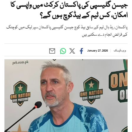
جیسن گلیسپی کی پاکستان کرکٹ میں واپسی کا
امکان، کس ٹیم کے ہیڈکوچ ہوں گے؟
پاکستان ریڈ بال ٹیم کے سابق ہیڈ کوچ جیسن گلیسپی پاکستان سپر لیگ میں کوچنگ
کے فرائض انجام دے سکتے ہیں
ویب ڈیسک
January 27, 2026