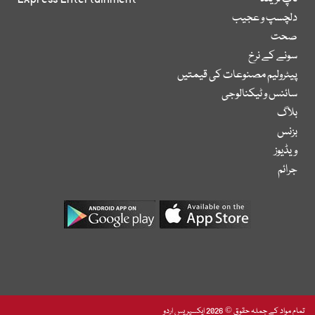
دلچسپ و عجیب
صحت
سونے کے نرخ
پیٹرولیم مصنوعات کی قیمتیں
سائنس و ٹیکنالوجی
بلاگ
بزنس
ویڈیوز
جرائم
تمام مواد کے جملہ حقوق © 2026 ایکسپریس اردو