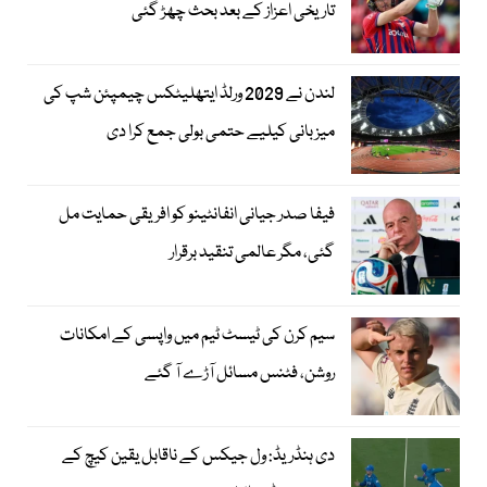
تاریخی اعزاز کے بعد بحث چھڑ گئی
لندن نے 2029 ورلڈ ایتھلیٹکس چیمپئن شپ کی
میزبانی کیلیے حتمی بولی جمع کرا دی
فیفا صدر جیانی انفانٹینو کو افریقی حمایت مل
گئی، مگر عالمی تنقید برقرار
سیم کرن کی ٹیسٹ ٹیم میں واپسی کے امکانات
روشن، فٹنس مسائل آڑے آ گئے
دی ہنڈریڈ: ول جیکس کے ناقابل یقین کیچ کے