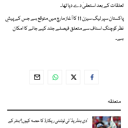
تعلقات کے بعد استعفیٰ دے دیا تھا۔
پاکستان سپر لیگ سیزن 11 کا آغاز مارچ میں متوقع ہے جس کے پیشِ
نظر کوچنگ اسٹاف سے متعلق فیصلے جلد کیے جانے کا امکان
ہے۔
متعلقہ
’دی ہنڈریڈ‘ ٹی ٹوئنٹی ریکارڈ کا حصہ کیوں؟ بٹلر کے