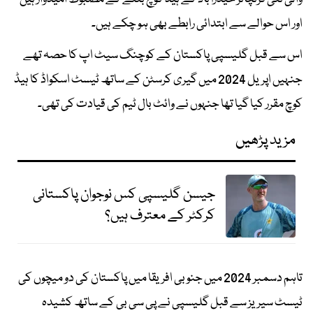
اور اس حوالے سے ابتدائی رابطے بھی ہو چکے ہیں۔
اس سے قبل گلیسپی پاکستان کے کوچنگ سیٹ اپ کا حصہ تھے
جنہیں اپریل 2024 میں گیری کرسٹن کے ساتھ ٹیسٹ اسکواڈ کا ہیڈ
کوچ مقرر کیا گیا تھا جنہوں نے وائٹ بال ٹیم کی قیادت کی تھی۔
مزید پڑھیں
جیسن گلیسپی کس نوجوان پاکستانی
کرکٹر کے معترف ہیں؟
تاہم دسمبر 2024 میں جنوبی افریقا میں پاکستان کی دو میچوں کی
ٹیسٹ سیریز سے قبل گلیسپی نے پی سی بی کے ساتھ کشیدہ