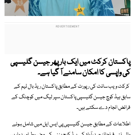
پاکستان کرکٹ میں ایک بار پھر جیسن گلیسپی
کی واپسی کا امکان سامنے آ گیا ہے۔
کرکٹ ویب سائٹ کی رپورٹ کے مطابق پاکستان ریڈ بال ٹیم کے
سابق ہیڈ کوچ جیسن گلیسپی پاکستان سپر لیگ میں کوچنگ کے
فرائض انجام دے سکتے ہیں۔
اطلاعات کے مطابق جیسن گلیسپی پی ایس ایل میں شامل ہونے
والی نئی فرنچائز حیدرآباد کے ہیڈ کوچ بننے کے مضبوط امیدوار ہیں