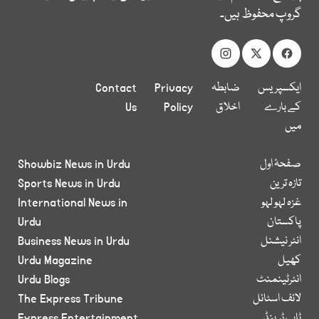
گروپ محفوظ ہیں۔
ایکسپریس
ضابطہ
Privacy
Contact
کے بارے
اخلاق
Policy
Us
میں
صفحۂ اول
Showbiz News in Urdu
تازہ ترین
Sports News in Urdu
غزہ لہو لہو
International News in
پاکستان
Urdu
انٹر نیشنل
Business News in Urdu
کھیل
Urdu Magazine
انٹرٹینمنٹ
Urdu Blogs
لائف اسٹائل
The Express Tribune
ٹاپ ٹرینڈ
Express Entertainment