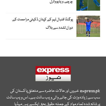
چرچے، ویڈیو وائرل
یوگنڈا فٹبال ٹیم کے کپتان ڈکیتی مزاحمت کے
دوران تشدد سے ہلاک
express.pk
خبروں اور حالات حاضرہ سے متعلق پاکستان کی
سب سے زیادہ وزٹ کی جانے والی ویب سائٹ ہے۔ اس ویب سائٹ
پر شائع شدہ تمام مواد کے جملہ حقوق بحق ایکسپریس میڈیا