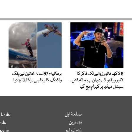
6 لاکھ فالوورز والے ٹک ٹاکر کا
برطانیہ: 97 سالہ خاتون نے وِنگ
لائیو ویڈیو کے دوران بہیمانہ قتل،
واکنگ کا اپنا ہی ریکارڈ توڑ دیا
سوشل میڈیا پر کہرام مچ گیا
صفحۂ اول
 Urdu
تازہ ترین
rdu
غزہ لہو لہو
ws in