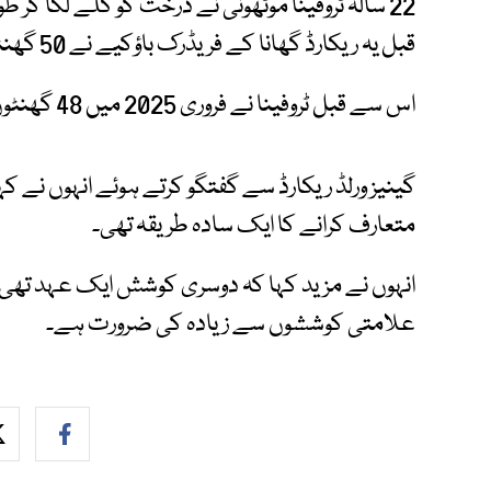
22 سالہ ٹروفینا موٹھونی نے درخت کو گلے لگا کر ط
قبل یہ ریکارڈ گھانا کے فریڈرک باؤکیے نے 50 گھنٹے 2 منٹ اور 28 سیکنڈ کے ساتھ قائم کیا تھا۔
اس سے قبل ٹروفینا نے فروری 2025 میں 48 گھنٹوں تک درخت کو گلے لگا کر ریکارڈ بنایا تھا۔
گینیز ورلڈ ریکارڈ سے گفتگو کرتے ہوئے انہوں نے ک
متعارف کرانے کا ایک سادہ طریقہ تھی۔
انہوں نے مزید کہا کہ دوسری کوشش ایک عہد تھی۔ 
علامتی کوششوں سے زیادہ کی ضرورت ہے۔