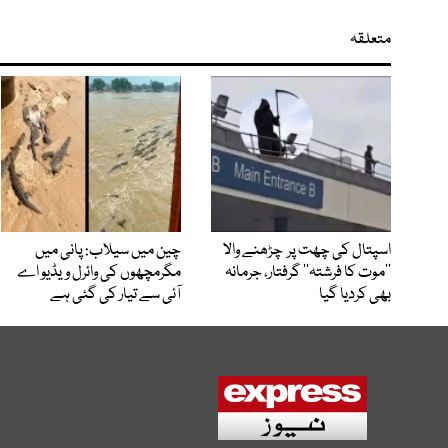
متعلقہ
اسپتال کی چھت پر چڑھنے والا
چین میں سیلاب: پانی میں
’’موت کا فرشتہ‘‘ گرفتار، جرمانہ
مگرمچھوں کی وائرل ویڈیو اے
بھی کردیا گیا
آئی سے تیار کی گئی ہے