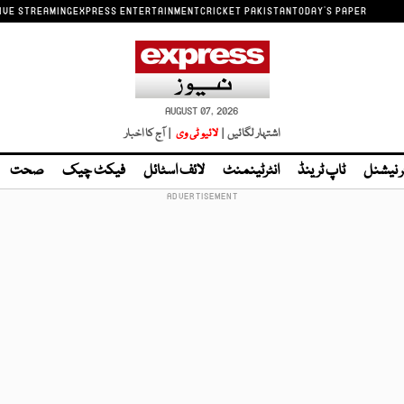
IVE STREAMING
EXPRESS ENTERTAINMENT
CRICKET PAKISTAN
TODAY'S PAPER
AUGUST 07, 2026
اشتہار لگائیں |
لائیو ٹی وی
| آج کا اخبار
ر نیشنل
ٹاپ ٹرینڈ
انٹرٹینمنٹ
لائف اسٹائل
فیکٹ چیک
صحت