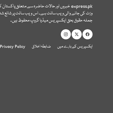
express.pk
خبروں اور حالات حاضرہ سے متعلق پاکستان 
وزٹ کی جانے والی ویب سائٹ ہے۔ اس ویب سائٹ پر شائع شدہ
جملہ حقوق بحق ایکسپریس میڈیا گروپ محفوظ ہیں۔
ایکسپریس کے بارے میں
ضابطہ اخلاق
Privacy Policy