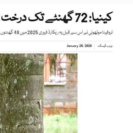
کینیا: 72 گھنٹے تک درخت کو گلے لگانے کا ریکارڈ
ٹروفینا موٹھونی نے اس سے قبل یہ ریکارڈ فروری 2025 میں 48 گھنٹوں تک درخت کو گلے لگا کر ریکارڈ بنایا تھا
ویب ڈیسک
January 28, 2026