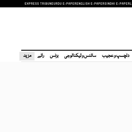
EXPRESS TRIBUNE
URDU E-PAPER
ENGLISH E-PAPER
SINDHI E-PAPER
L
دلچسپ و عجیب
سائنس و ٹیکنالوجی
بزنس
رائے
مزید