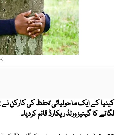
(تص
لگانے کا گینیز ورلڈ ریکارڈ قائم کردیا۔