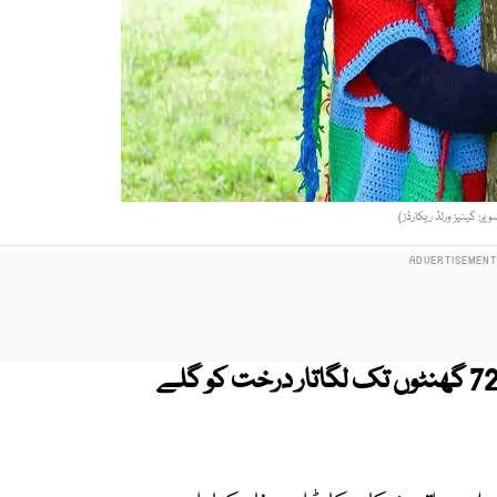
ویر: گینیز ورلڈ ریکارڈز)
کینیا کے ایک ماحولیاتی تحفظ کی کارکن نے 72 گھنٹوں تک لگاتار درخت کو گلے