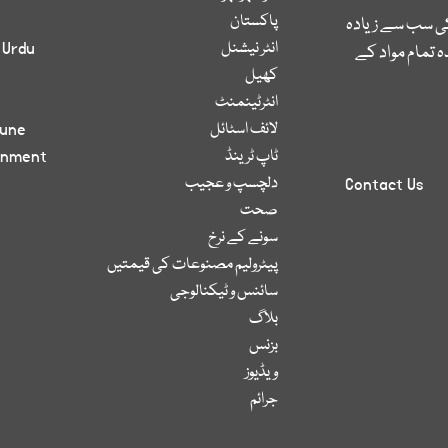
پاکستان
کی سب سے زیادہ
انٹر نیشنل
 Urdu
 تمام مواد کے
کھیل
انٹرٹینمنٹ
لائف اسٹائل
bune
ٹاپ ٹرینڈ
inment
دلچسپ و عجیب
Contact Us
صحت
سونے کے نرخ
پیٹرولیم مصنوعات کی قیمتیں
سائنس و ٹیکنالوجی
بلاگ
بزنس
ویڈیوز
جرائم