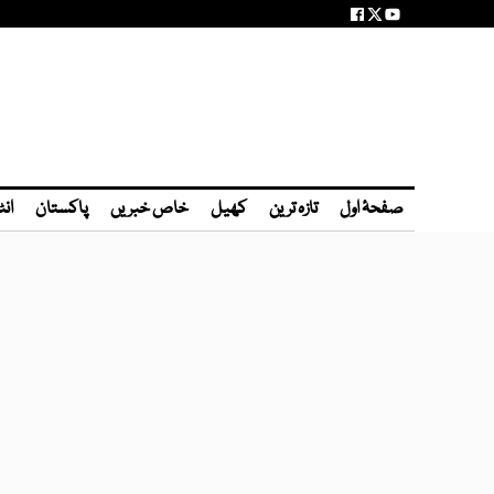
صفحۂ اول
تازہ ترین
کھیل
خاص خبریں
پاکستان
انٹ