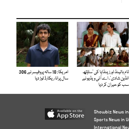
ٹام ہالینڈ اور زینڈایا کی ’ساؤتھ
امریکا: 18 سالہ پروفیسر نے 306
انڈین شادی‘، اے آئی ویڈیو نے
سال پرانا ریکارڈ توڑ دیا
سب کو حیران کر دیا
Showbiz News in
Sports News in U
International Ne