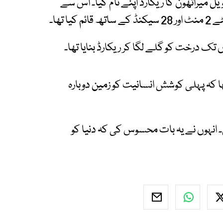
ویل میراتھون کا ریکارڈ اپنے نام کیا۔ اس سے
ہا کہ پہلی کوشش انسانیت کو زمین دوبارہ
انہوں نے یہ بات محسوس کی کہ دنیا کو