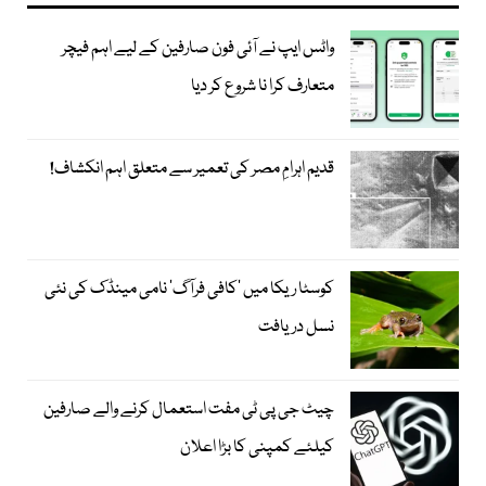
واٹس ایپ نے آئی فون صارفین کے لیے اہم فیچر
متعارف کرا نا شروع کر دیا
قدیم اہرامِ مصر کی تعمیر سے متعلق اہم انکشاف!
کوسٹا ریکا میں 'کافی فرآگ' نامی مینڈک کی نئی
نسل دریافت
چیٹ جی پی ٹی مفت استعمال کرنے والے صارفین
کیلئے کمپنی کا بڑا اعلان