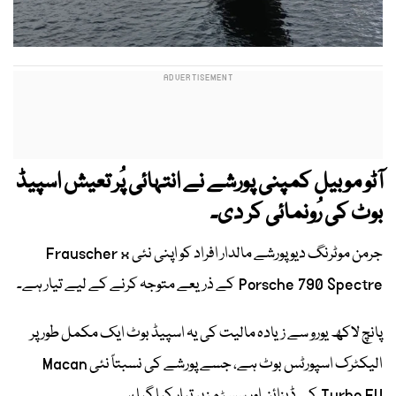
آٹو موبیل کمپنی پورشے نے انتہائی پُر تعیش اسپیڈ
بوٹ کی رُونمائی کر دی۔
جرمن موٹرنگ دیو پورشے مالدار افراد کو اپنی نئی Frauscher x
Porsche 790 Spectre کے ذریعے متوجہ کرنے کے لیے تیار ہے۔
پانچ لاکھ یورو سے زیادہ مالیت کی یہ اسپیڈ بوٹ ایک مکمل طور پر
الیکٹرک اسپورٹس بوٹ ہے، جسے پورشے کی نسبتاً نئی Macan
Turbo EV کے ڈیزائن اور سسٹمز پر تیار کیا گیا ہے۔