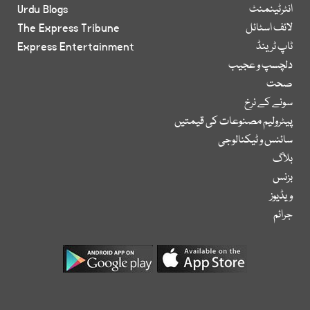
انٹرٹینمنٹ
Urdu Blogs
لائف اسٹائل
The Express Tribune
ٹاپ ٹرینڈ
Express Entertainment
دلچسپ و عجیب
صحت
سونے کے نرخ
پیٹرولیم مصنوعات کی قیمتیں
سائنس و ٹیکنالوجی
بلاگ
بزنس
ویڈیوز
جرائم