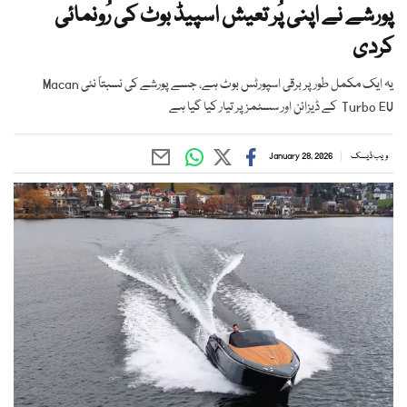
پورشے نے اپنی پُر تعیش اسپیڈ بوٹ کی رُونمائی
کردی
یہ ایک مکمل طور پر برقی اسپورٹس بوٹ ہے، جسے پورشے کی نسبتاً نئی Macan
Turbo EV کے ڈیزائن اور سسٹمز پر تیار کیا گیا ہے
ویب ڈیسک
January 28, 2026