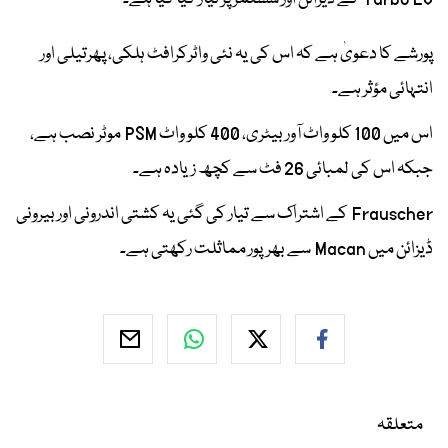
پورشے کا دعویٰ ہے کہ اس کی یہ نئی واٹرکرافٹ ہلکی، پھرتیلی اور
انتہائی مؤثر ہے۔
اس میں 100 کلو واٹ آور بیٹری، 400 کلو واٹ PSM موٹر نصب ہے،
جبکہ اس کی لمبائی 26 فٹ سے کچھ زیادہ ہے۔
Frauscher کے اشتراک سے تیار کی گئی یہ کشتی اندرونی اور بیرونی
ڈیزائن میں Macan سے بھرپور مماثلت رکھتی ہے۔
متعلقہ