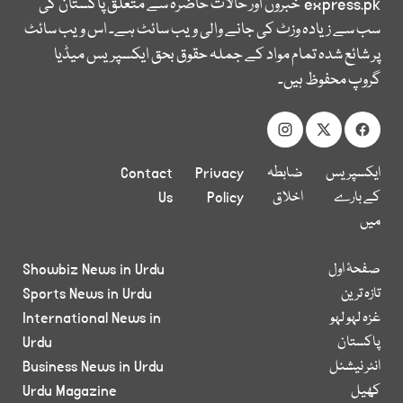
express.pk
خبروں اور حالات حاضرہ سے متعلق پاکستان کی
سب سے زیادہ وزٹ کی جانے والی ویب سائٹ ہے۔ اس ویب سائٹ
پر شائع شدہ تمام مواد کے جملہ حقوق بحق ایکسپریس میڈیا
گروپ محفوظ ہیں۔
ایکسپریس
ضابطہ
Privacy
Contact
کے بارے
اخلاق
Policy
Us
میں
صفحۂ اول
Showbiz News in Urdu
تازہ ترین
Sports News in Urdu
غزہ لہو لہو
International News in
پاکستان
Urdu
انٹر نیشنل
Business News in Urdu
کھیل
Urdu Magazine