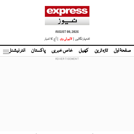
AUGUST 08, 2026
اشتہار لگائیں |
لائیو ٹی وی
| آج کا اخبار
صفحۂ اول
تازہ ترین
کھیل
خاص خبریں
پاکستان
انٹر نیشنل
ٹا