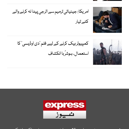
امریکا: جینیاتی ترمیم سے الرجی پیدا نہ کرنے والے
کتے تیار
کمپیوٹر ہیک کرنے کے لیے فلم ’دی اوڈیسی‘ کا
استعمال، ہوشرُبا انکشاف