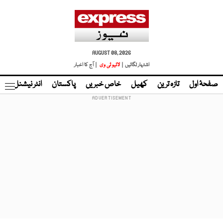
AUGUST 08, 2026
اشتہار لگائیں |
لائیو ٹی وی
| آج کا اخبار
صفحۂ اول
تازہ ترین
کھیل
خاص خبریں
پاکستان
انٹر نیشنل
ٹا