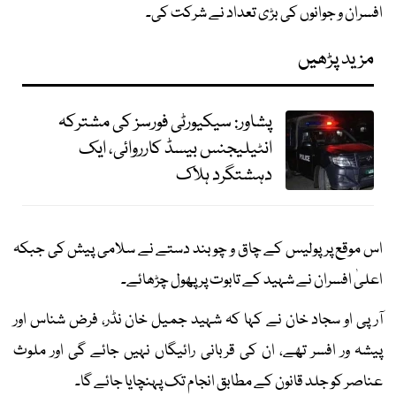
افسران و جوانوں کی بڑی تعداد نے شرکت کی۔
مزید پڑھیں
پشاور: سیکیورٹی فورسز کی مشترکہ
انٹیلیجنس بیسڈ کارروائی، ایک
دہشتگرد ہلاک
اس موقع پر پولیس کے چاق و چوبند دستے نے سلامی پیش کی جبکہ
اعلیٰ افسران نے شہید کے تابوت پر پھول چڑھائے۔
آر پی او سجاد خان نے کہا کہ شہید جمیل خان نڈر، فرض شناس اور
پیشہ ور افسر تھے، ان کی قربانی رائیگاں نہیں جائے گی اور ملوث
عناصر کو جلد قانون کے مطابق انجام تک پہنچایا جائے گا۔