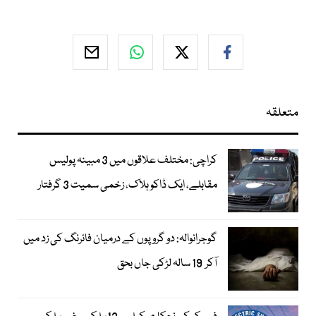
متعلقہ
کراچی: مختلف علاقوں میں 3 مبینہ پولیس
مقابلے، ایک ڈاکو ہلاک، زخمی سمیت 3 گرفتار
گوجرانوالہ: دو گروپوں کے درمیان فائرنگ کی زد میں
آکر 19 سالہ لڑکی جاں بحق