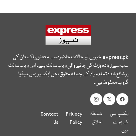
express.pk
خبروں اور حالات حاضرہ سے متعلق پاکستان کی
سب سے زیادہ وزٹ کی جانے والی ویب سائٹ ہے۔ اس ویب سائٹ
پر شائع شدہ تمام مواد کے جملہ حقوق بحق ایکسپریس میڈیا
گروپ محفوظ ہیں۔
ایکسپریس
ضابطہ
Privacy
Contact
کے بارے
اخلاق
Policy
Us
میں