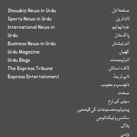
صفحۂ اول
Showbiz News in Urdu
تازہ ترین
Sports News in Urdu
غزہ لہو لہو
International News in
پاکستان
Urdu
انٹر نیشنل
Business News in Urdu
کھیل
Urdu Magazine
انٹرٹینمنٹ
Urdu Blogs
لائف اسٹائل
The Express Tribune
ٹاپ ٹرینڈ
Express Entertainment
دلچسپ و عجیب
صحت
سونے کے نرخ
پیٹرولیم مصنوعات کی قیمتیں
سائنس و ٹیکنالوجی
بلاگ
بزنس