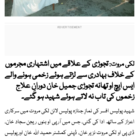
تجوڑی کے علاقے میں اشتہاری مجرموں
لکی مروت:
کے خلاف بہادری سے لڑتے ہوئے زخمی ہونے والے
ایس ایچ او تھانہ تجوڑی جمیل خان دورانِ علاج
زخموں کی تاب نہ لاتے ہوئے شہید ہو گئے۔
شہید پولیس افسر کی نمازِ جنازہ پولیس لائن لکی مروت میں سرکاری
اعزاز کے ساتھ ادا کی گئی، جس میں آر پی او بنوں ریجن سجاد خان،
ڈی پی او لکی مروت نزیر خان، ڈپٹی کمشنر حمید اللہ خان اور پولیس