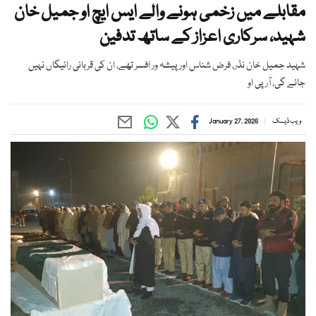
مقابلے میں زخمی ہونے والے ایس ایچ او جمیل خان
شہید، سرکاری اعزاز کے ساتھ تدفین
شہید جمیل خان نڈر، فرض شناس اور پیشہ ور افسر تھے، ان کی قربانی رائیگاں نہیں
جائے گی، آر پی او
ویب ڈیسک
January 27, 2026