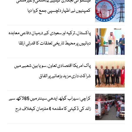
فیسکو کی نجکاری کیلیے 12ملکی و غیر ملکی
کمپنیوں نے اظہارِ دلچسپی جمع کروا دیا
پاکستان، ترکیہ اور سعودی کے درمیان دفاعی معاہدہ
دہائیوں پر محیط تاریخی تعلقات کا قدرتی ارتقا
پاک امریکا اقتصادی تعاون، سویا بین شعبے میں
شراکت داری مزید بڑھانے پر اتفاق
کراچی: سہراب گوٹھ ایدھی سینٹر میں 65لاکھ سے
زائد کی ڈکیتی کا مقدمہ 4 ملزمان کیخلاف درج